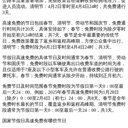
公路车流量显著增加，免费政策旨在缓解收费站拥堵压力，促
进人员流动。清明节：4月2日零时至4月4日24时，共免费通行
3天。
高速免费的节日包括春节、清明节、劳动节和国庆节，免费通
行时间共计20天，具体安排如下：春节：免费时段为除夕零时
开始至初六24时结束，共7天。春节是全年最重要的传统节
日，免费政策覆盖了返乡和返程高峰期，方便公众集中出行。
清明节：免费时段为4月2日零时至4月4日24时，共3天。
节假日高速免费的具体节日及时间通常为春节、清明节、劳动
节和国庆节，免费时段以车辆驶离出口收费车道的时间为准，
且仅适用于7座及以下小型客车及允许在普通收费公路行驶的
摩托车。春节：免费时间通常从除夕开始，持续到正月初六。
免费节日及时间范围春节免费时段为节假日第一天0：00至最
后一天24：00。例如，2025年春节高速免费时间为1月28日
（除夕）0：00至2月4日（初七）24：00，共8天。春节是全年
免费时长最长的节日，覆盖返乡和返程高峰期。清明节免费时
段通常为节假日第一天0：00至最后一天24：00，共3天。
国家节假日高速免费有哪些节日