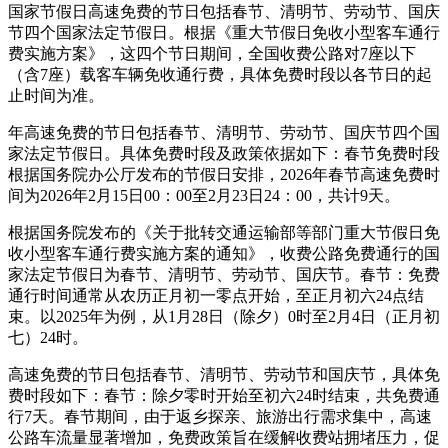
国家节假日高速免费的节日包括春节、清明节、劳动节、国庆
节四个国家法定节假日。根据《重大节假日免收小型客车通行
费实施方案》，这四个节日期间，全国收费公路对7座以下
（含7座）载客车辆免收通行费，具体免费时段以各节日的起
止时间为准。
年高速免费的节日包括春节、清明节、劳动节、国庆节四个国
家法定节假日。具体免费时段及政策依据如下：春节免费时段
根据国务院办公厅发布的节假日安排，2026年春节高速免费时
间为2026年2月15日00：00至2月23日24：00，共计9天。
根据国务院发布的《关于批转交通运输部等部门重大节假日免
收小型客车通行费实施方案的通知》，收费公路免费通行的国
家法定节假日为春节、清明节、劳动节、国庆节。春节：免费
通行时间通常从农历正月初一零点开始，至正月初六24点结
束。以2025年为例，从1月28日（除夕）0时至2月4日（正月初
七）24时。
高速免费的节日包括春节、清明节、劳动节和国庆节，具体免
费时段如下：春节：除夕零时开始至初六24时结束，共免费通
行7天。春节期间，由于返乡探亲、旅游出行需求集中，高速
公路车流量显著增加，免费政策旨在缓解收费站拥堵压力，促