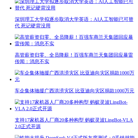
深圳理工大学拟逐步取消大学英语：AI人工智能已可替
代 死记硬背没用
高管薪资归零、全员降薪！百强车商兰天集团回应暴雷
传闻：消息不实
车企集体驰援广西洪涝灾区 比亚迪向灾区捐款1000万元
支持17家机器人厂商20多种构型 蚂蚁灵波LingBot-VLA
2.0正式开源