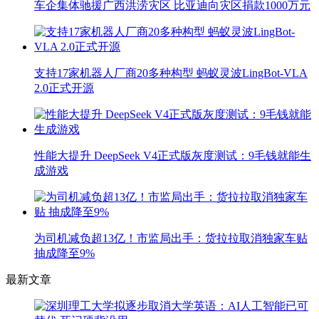
车企集体驰援广西洪涝灾区 比亚迪向灾区捐款1000万元
支持17家机器人厂商20多种构型 蚂蚁灵波LingBot-VLA
2.0正式开源
性能大提升 DeepSeek V4正式版灰度测试：9毛钱就能生
成游戏
为司机减负超13亿！市监局出手：货拉拉取消独家车贴
抽成降至9%
最新文章