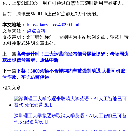
化，上架SkillHub，用户可通过自然语言随时调用产品能力。
目前，腾讯云SkillHub上已沉淀超过7万个技能。
本文地址：
http://dianzan.cc/48099.html
文章来源：
点点百科
版权声明：
除非特别标注，否则均为本站原创文章，转载时请
以链接形式注明文章出处。
上一篇
高考倒计时！三大运营商发布信号屏蔽提醒：考场周边
或出现信号减弱、通话中断
下一篇
下架！3000余辆不合规网约车被强制清退 大批司机账
号作废、车子趴窝停运
相关文章
深圳理工大学拟逐步取消大学英语：AI人工智能已可替
代 死记硬背没用