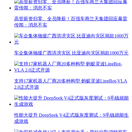
高管薪资归零、全员降薪！百强车商兰天集团回应暴雷
传闻：消息不实
车企集体驰援广西洪涝灾区 比亚迪向灾区捐款1000万元
支持17家机器人厂商20多种构型 蚂蚁灵波LingBot-VLA
2.0正式开源
性能大提升 DeepSeek V4正式版灰度测试：9毛钱就能生
成游戏