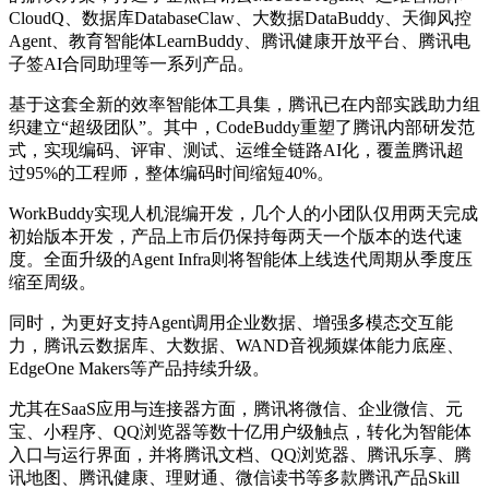
CloudQ、数据库DatabaseClaw、大数据DataBuddy、天御风控
Agent、教育智能体LearnBuddy、腾讯健康开放平台、腾讯电
子签AI合同助理等一系列产品。
基于这套全新的效率智能体工具集，腾讯已在内部实践助力组
织建立“超级团队”。其中，CodeBuddy重塑了腾讯内部研发范
式，实现编码、评审、测试、运维全链路AI化，覆盖腾讯超
过95%的工程师，整体编码时间缩短40%。
WorkBuddy实现人机混编开发，几个人的小团队仅用两天完成
初始版本开发，产品上市后仍保持每两天一个版本的迭代速
度。全面升级的Agent Infra则将智能体上线迭代周期从季度压
缩至周级。
同时，为更好支持Agent调用企业数据、增强多模态交互能
力，腾讯云数据库、大数据、WAND音视频媒体能力底座、
EdgeOne Makers等产品持续升级。
尤其在SaaS应用与连接器方面，腾讯将微信、企业微信、元
宝、小程序、QQ浏览器等数十亿用户级触点，转化为智能体
入口与运行界面，并将腾讯文档、QQ浏览器、腾讯乐享、腾
讯地图、腾讯健康、理财通、微信读书等多款腾讯产品Skill