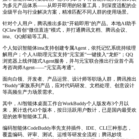
为多元产品体系——从即开即用的轻量工具，到深度适配的企
业级平台与行业解决方案，精准匹配不同人群的使用场景。
针对个人用户，腾讯推出多款“开箱即用”的产品。本地AI助手
QClaw首创“微信直连”模式，并打通腾讯文档、腾讯会议、
ima、QQ邮箱等工具。
个人知识智能体ima支持创建专属Agent，依托记忆系统持续理
解用户；个人AI助理元宝支持“元宝派”一键接入“龙虾”；QQ
浏览器上线伴随式Agent服务，并与元宝联合推出行业首个高
考咨询师Agent——“元宝高考通”。
面向白领、开发者、产品运营、设计师等职场人群，腾讯推出
“Buddy”家族系列产品，应对代码研发、文档处理、创意设计
等高频生产力场景需求。
其中，AI智能体桌面工作台WorkBuddy个人版发布3个月以
来，累计迭代43个版本，按日活跃用户数计，已是国内最受欢
迎的效率智能体工具。
编码智能体CodeBuddy率先支持插件、IDE、CLI三种形态，
覆盖编码、评审、测试、运维等研发全流程；腾讯妙境