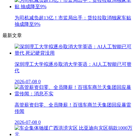
为司机减负超13亿！市监局出手：货拉拉取消独家车贴
抽成降至9%
最新文章
深圳理工大学拟逐步取消大学英语：AI人工智能已可替
代
2026-07-08
0
高管薪资归零、全员降薪！百强车商兰天集团回应暴雷
传闻
2026-07-08
0