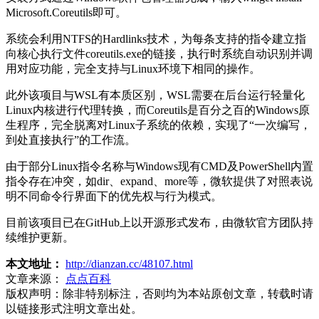
Microsoft.Coreutils即可。
系统会利用NTFS的Hardlinks技术，为每条支持的指令建立指
向核心执行文件coreutils.exe的链接，执行时系统自动识别并调
用对应功能，完全支持与Linux环境下相同的操作。
此外该项目与WSL有本质区别，WSL需要在后台运行轻量化
Linux内核进行代理转换，而Coreutils是百分之百的Windows原
生程序，完全脱离对Linux子系统的依赖，实现了“一次编写，
到处直接执行”的工作流。
由于部分Linux指令名称与Windows现有CMD及PowerShell内置
指令存在冲突，如dir、expand、more等，微软提供了对照表说
明不同命令行界面下的优先权与行为模式。
目前该项目已在GitHub上以开源形式发布，由微软官方团队持
续维护更新。
本文地址：
http://dianzan.cc/48107.html
文章来源：
点点百科
版权声明：
除非特别标注，否则均为本站原创文章，转载时请
以链接形式注明文章出处。