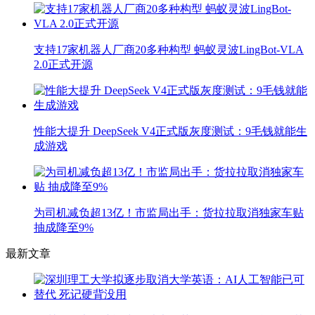
支持17家机器人厂商20多种构型 蚂蚁灵波LingBot-VLA
2.0正式开源
性能大提升 DeepSeek V4正式版灰度测试：9毛钱就能生
成游戏
为司机减负超13亿！市监局出手：货拉拉取消独家车贴
抽成降至9%
最新文章