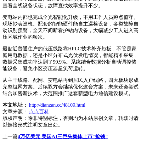
查看全线设备状态，故障查找效率提升不少。
变电站内部也完成全光智能化升级，不用工作人员蹲点值守、
现场抄表巡检。配套的智能硬件能自主巡检设备，各类故障自
动识别预警，全天不间断看护站内设备，大幅减少工人进入高
压区域作业的频次。
最贴近普通住户的低压线路靠HPLC技术补齐短板，不管是家
庭用电数据，还是小区分布式光伏发电情况，都能精准采集，
数据采集成功率达到了99.9%。系统结合数据分析自动调控储
能设备，避免小区变压器超负荷运转。
从主干线路、配网、变电站再到居民入户线路，四大板块形成
完整组网方案。后续双方会继续优化这套方案，未来还会尝试
结合加密新技术，大范围推广这套新型电力通信建设模式。
本文地址：
http://dianzan.cc/48109.html
文章来源：
点点百科
版权声明：
除非特别标注，否则均为本站原创文章，转载时请
以链接形式注明文章出处。
上一篇
4万亿美元 美国AI三巨头集体上市“抢钱”