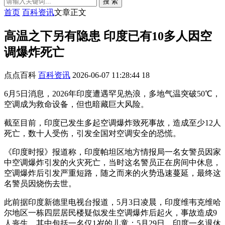
搜 索
首页
百科资讯
文章正文
高温之下另有隐患 印度已有10多人因空
调爆炸死亡
点点百科
百科资讯
2026-06-07 11:28:44
18
6月5日消息，2026年印度遭遇罕见热浪，多地气温突破50℃，
空调成为救命设备，但也暗藏巨大风险。
截至目前，印度已发生多起空调爆炸致死事故，造成至少12人
死亡，数十人受伤，引发全国对空调安全的恐慌。
《印度时报》报道称，印度帕坦区地方情报局一名女警员因家
中空调爆炸引发的火灾死亡，当时这名警员正在房间中休息，
空调爆炸后引发严重短路，随之而来的火势迅速蔓延，最终这
名警员因烧伤去世。
此前据印度新德里电视台报道，5月3日凌晨，印度维韦克维哈
尔地区一栋四层居民楼疑似发生空调爆炸后起火，事故造成9
人丧生，其中包括一名仅1岁的儿童；5月29日，印度一名退休