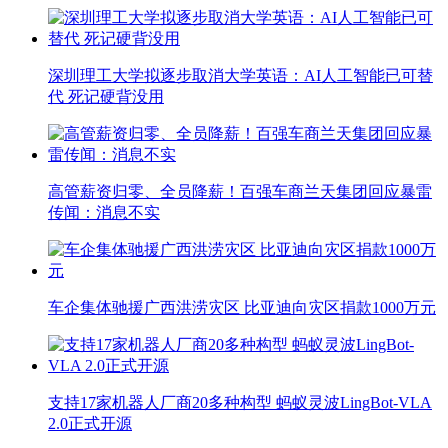
深圳理工大学拟逐步取消大学英语：AI人工智能已可替
代 死记硬背没用
高管薪资归零、全员降薪！百强车商兰天集团回应暴雷
传闻：消息不实
车企集体驰援广西洪涝灾区 比亚迪向灾区捐款1000万元
支持17家机器人厂商20多种构型 蚂蚁灵波LingBot-VLA
2.0正式开源