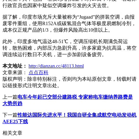
行政官员也因家中疑似空调爆炸引发的火灾去世。
据了解，印度市场充斥大量被称为“Jugaad”的拼装空调，由报
废零件重组，使用R152A或碳氢混合气体等极度易燃制冷剂，
成本仅正规产品的1/3，但爆炸风险高出10倍以上。
此外，印度多地气温达48-51℃，空调压缩机长期满负荷运
转，散热困难，内部压力急剧升高，许多家庭为抗高温，将空
调连续运行数日不关机，进一步加剧设备疲劳。
本文地址：
http://dianzan.cc/48113.html
文章来源：
点点百科
版权声明：
除非特别标注，否则均为本站原创文章，转载时请
以链接形式注明文章出处。
上一篇
电车今年起已交部分建路税 专家称电车缴纳养路费是
大势所趋
下一篇
性能达国际先进水平！我国自研全集成航空电动发动机
AEE25下线
相关文章