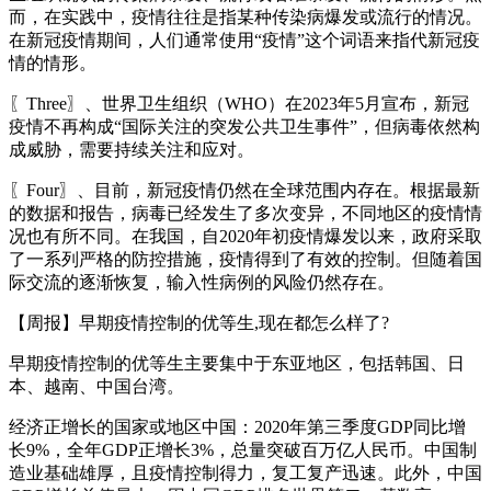
而，在实践中，疫情往往是指某种传染病爆发或流行的情况。
在新冠疫情期间，人们通常使用“疫情”这个词语来指代新冠疫
情的情形。
〖Three〗、世界卫生组织（WHO）在2023年5月宣布，新冠
疫情不再构成“国际关注的突发公共卫生事件”，但病毒依然构
成威胁，需要持续关注和应对。
〖Four〗、目前，新冠疫情仍然在全球范围内存在。根据最新
的数据和报告，病毒已经发生了多次变异，不同地区的疫情情
况也有所不同。在我国，自2020年初疫情爆发以来，政府采取
了一系列严格的防控措施，疫情得到了有效的控制。但随着国
际交流的逐渐恢复，输入性病例的风险仍然存在。
【周报】早期疫情控制的优等生,现在都怎么样了?
早期疫情控制的优等生主要集中于东亚地区，包括韩国、日
本、越南、中国台湾。
经济正增长的国家或地区中国：2020年第三季度GDP同比增
长9%，全年GDP正增长3%，总量突破百万亿人民币。中国制
造业基础雄厚，且疫情控制得力，复工复产迅速。此外，中国