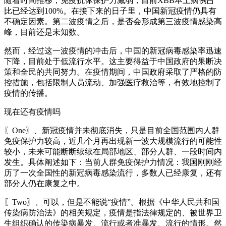
随着时间推移，免疫抗体保护力减弱，目前XBB本土病例占
比已经达到100%。在接下来的日子里，中国新冠疫情仍具有
不确定因素。第二波疫情之后，是否会形成第三波疫情感染高
峰，目前还是未知数。
然而，经过这一波疫情的冲击后，中国的新冠病毒感染率迅速
下降，目前处于低流行水平。这主要得益于中国政府的果断决
策和全民的共同努力。在疫情期间，中国政府采取了严格的防
控措施，包括限制人员流动、加强医疗救治等，有效地控制了
疫情的传播。
现在还有疫情吗
〖One〗、新冠疫情并未彻底消失，只是目前全国范围内人群
免疫保护力较高，近几个月再出现新一波大规模流行的可能性
较小，未来可能断断续续在局部地区、部分人群、一段时间内
发生。具体阐述如下：当前人群免疫保护力情况：我国刚刚经
历了一次全国性的新冠病毒感染流行，多数人已经康复，还有
部分人仍在康复之中。
〖Two〗、可以，但是不能说“疫情”。根据《中华人民共和国
传染病防治法》的相关规定，疫情是指法律规定的、被世界卫
生组织确认的传染病暴发、流行或者准暴发、流行的情形。然