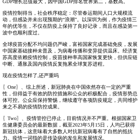
GDP增长总值最大，因中国GDP排名世界第二，基数高。
疫情控制得当，社会秩序稳定：尽管春运期间人口大规模流
动，但感染并未出现预期的“浪潮”。以深圳为例，作为疫情三
年的优等生，不仅在防疫上保持了良好记录，而且在感染第一
波中也顺利度过。
全球疫苗分配不均问题仍严峻，富裕国家完成基础免疫，发展
中国家基础接种未普及，为病毒传播和变异提供温床。经济复
苏高度依赖疫情控制，疫苗接种率高国家恢复更快，但供应链
中断、通胀及国内疫情反复拖累全球复苏进程。
现在疫情怎样了,还严重吗
〖One〗、综上所述，新冠肺炎在中国依然存在一定的严重
性，但得益于有效的防控措施和公众的积极配合，疫情形势总
体可控。公众应保持警惕，继续遵守各项防疫规定，共同维护
来之不易的疫情防控成果。
〖Two〗、疫情管控已停止，目前情况并不严重。根据国家卫
生健康委员会的最新数据，截至2023年5月15日，人均已获得
新冠抗体，这意味着大多数人对抗新冠病毒有了自然的抵抗
力。疫情一词指的是传染病的发生和发展情况。