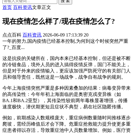
搜 索
首页
百科资讯
文章正文
现在疫情怎么样了/现在疫情怎么了?
点点百科
百科资讯
2026-06-09 17:13:39
20
一年的努力,国内疫情已经基本控制,为何到这个时候突然严重
了?_百度...
这是抗疫的关键所在，国内本来已经基本控制，但还是被不断
的冷链食品，境外人员的进入搞得疫情反弹，国门不能关上，
但是对于外来的疫情输入，更应该加强严防死守的有关部门人
员和领导责任，既然这是一场战争，战争自有战争的规则。
今年上海疫情突然严重是多种因素叠加的结果：病毒变异带来
的高传染性：今年年初上海面临的是奥密克戎变异株（如
BA.1和BA.2亚型），其传染性较前两年毒株显著增强，传播
速度极快，潜伏期更短且症状不典型，易在社区隐匿传播。
例如，前期感染人数规模庞大，重症病例数量随时间推移逐步
爬坡，需经历峰值后才会下降。危重症抢救能力提升使更多重
症患者得以存活，导致重症池中人员数量增加。例如，医疗资