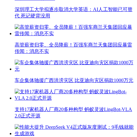
深圳理工大学拟逐步取消大学英语：AI人工智能已可替
代 死记硬背没用
高管薪资归零、全员降薪！百强车商兰天集团回应暴雷
传闻：消息不实
车企集体驰援广西洪涝灾区 比亚迪向灾区捐款1000万元
支持17家机器人厂商20多种构型 蚂蚁灵波LingBot-VLA
2.0正式开源