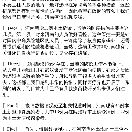
不要去往人多的地方，最好选择在家隔离等等各种措施，这些
措施都是有利于疫情的防控的，因此希望在政府的带领下我们
能够早日度过难关。河南疫情出现反弹。
〖Two〗、河南新增13例本土确诊，当地的防疫措施主要有这
几项。第一项，对来河南的人员做好管控。这种管控主要是针
对国内中高风险地区的人员，来河南除了核查健康码外，还需
要提供近期的核酸检测证明。当然，这项工作并非河南独有，
关键还是看执行是否到位，是否存在遗漏。
〖Three〗、新增病例仍然存在，当地的防疫工作不能落下。
从去年开始我国开在武汉爆发了新冠病毒的疫情，在那之后因
为还没有成熟的治疗手段，所以导致了很多人的生命就此离
去，这些都让我们感到非常的惋惜，同样医疗界也开启了一系
列的研发，到目前为止已经有几款疫苗被研发出来供人们注
射。
〖Four〗、疫情数据情况截至相关报道时间，河南现有35例本
土新冠肺炎感染者，其中13例为在院治疗本土确诊病例，22例
为本土无症状感染者。
〖Five〗、首先，根据数据显示，在河南省内出现的十三例本