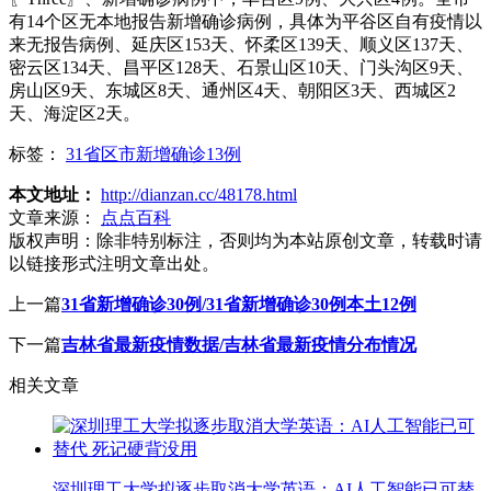
有14个区无本地报告新增确诊病例，具体为平谷区自有疫情以
来无报告病例、延庆区153天、怀柔区139天、顺义区137天、
密云区134天、昌平区128天、石景山区10天、门头沟区9天、
房山区9天、东城区8天、通州区4天、朝阳区3天、西城区2
天、海淀区2天。
标签：
31省区市新增确诊13例
本文地址：
http://dianzan.cc/48178.html
文章来源：
点点百科
版权声明：
除非特别标注，否则均为本站原创文章，转载时请
以链接形式注明文章出处。
上一篇
31省新增确诊30例/31省新增确诊30例本土12例
下一篇
吉林省最新疫情数据/吉林省最新疫情分布情况
相关文章
深圳理工大学拟逐步取消大学英语：AI人工智能已可替