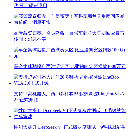
代 死记硬背没用
高管薪资归零、全员降薪！百强车商兰天集团回应暴雷
传闻：消息不实
车企集体驰援广西洪涝灾区 比亚迪向灾区捐款1000万元
支持17家机器人厂商20多种构型 蚂蚁灵波LingBot-VLA
2.0正式开源
性能大提升 DeepSeek V4正式版灰度测试：9毛钱就能生