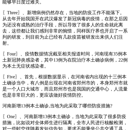
能够早日度过难关。
〖Three〗、新增病例仍然存在，当地的防疫工作不能落下。
从去年开始我国开在武汉爆发了新冠病毒的疫情，在那之后因
为还没有成熟的治疗手段，所以导致了很多人的生命就此离
去，这些都让我们感到非常的惋惜，同样医疗界也开启了一系
列的研发，到目前为止已经有几款疫苗被研发出来供人们注
射。
〖Four〗、疫情数据情况截至相关报道时间，河南现有35例本
土新冠肺炎感染者，其中13例为在院治疗本土确诊病例，22例
为本土无症状感染者。
〖Five〗、首先，根据数据显示，在河南省内出现的十三例本
土确诊当中，有八例是出现在河南省郑州市的，本身郑州市就
是一个人口大城市，而且郑州市也是我国的交通中心，人流量
也是非常巨大的，更应该做好疫情防控。
河南新增13例本土确诊,当地为此采取了哪些防疫措施?
〖One〗、河南新增13例本土确诊，当地为此采取了很多防疫
措施，比如说对全体师生进行隔离，全市人民进行核酸检测，
对一些时空伴随着发短信告知，要求不能乘坐公共交通工具，