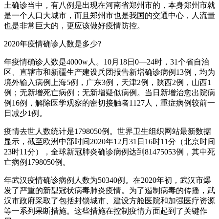
土确诊当中，有八例是出现在河南省郑州市的，本身郑州市就
是一个人口大城市，而且郑州市也是我国的交通中心，人流量
也是非常巨大的，更应该做好疫情防控。
2020年疫情确诊人数是多少?
年疫情确诊人数是4000w人。10月18日0—24时，31个省自治
区、直辖市和新疆生产建设兵团报告新增确诊病例13例，均为
境外输入病例上海5例，广东3例，天津2例，陕西2例，山西1
例；无新增死亡病例；无新增疑似病例。当日新增治愈出院病
例16例，解除医学观察的密切接触者1127人，重症病例较前一
日减少1例。
疫情去世人数统计是1798050例。世界卫生组织网站最新数据
显示，截至欧洲中部时间2020年12月31日16时11分（北京时间
23时11分），全球新冠肺炎确诊病例达到81475053例，其中死
亡病例1798050例。
年武汉疫情确诊病例人数为50340例。在2020年初，武汉市爆
发了严重的新型冠状病毒肺炎疫情。为了遏制病毒的传播，武
汉市政府采取了包括封锁城市、建设方舱医院和加强医疗资源
等一系列果断措施。这些措施在控制疫情方面起到了关键作