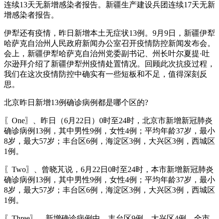
连续13天无新增感染者报告。新疆生产建设兵团连续17天无新
增感染者报告。
伊犁还有疫情，昨日新增本土无症状13例。9月9日，新疆伊犁
哈萨克自治州人民政府新闻办公室召开疫情防控新闻发布会。
会上，新疆伊犁哈萨克自治州党委副书记、州长叶尔夏提·吐
尔逊拜介绍了新疆伊犁州疫情处置情况。回顾此次抗疫过程，
我们在这次疫情防控中确实有一些短板和不足，值得深刻反
思。
北京昨日新增13例确诊病例都是哪个区的?
〖One〗、昨日（6月22日）0时至24时，北京市新增新冠肺炎
确诊病例13例，其中男性9例，女性4例；平均年龄37岁，最小
8岁，最大57岁；丰台区6例，海淀区3例，大兴区3例，西城区
1例。
〖Two〗、曾晓芃说，6月22日0时至24时，本市新增新冠肺炎
确诊病例13例，其中男性9例，女性4例；平均年龄37岁，最小
8岁，最大57岁；丰台区6例，海淀区3例，大兴区3例，西城区
1例。
〖Three〗、新增确诊病例中，丰台区9例、大兴区4例。全市