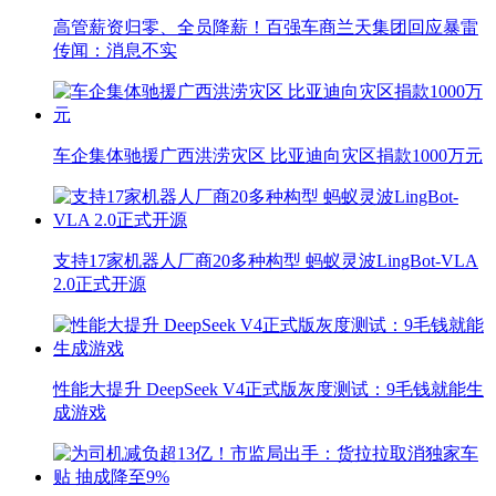
高管薪资归零、全员降薪！百强车商兰天集团回应暴雷
传闻：消息不实
车企集体驰援广西洪涝灾区 比亚迪向灾区捐款1000万元
支持17家机器人厂商20多种构型 蚂蚁灵波LingBot-VLA
2.0正式开源
性能大提升 DeepSeek V4正式版灰度测试：9毛钱就能生
成游戏