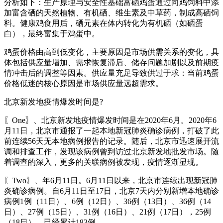
分析如下：生产原理与安全性基础富硒鸡蛋通过向鸡饲料中添
加富含硒的天然植物、有机硒、维生素及中草药，制成高硒饲
料。健康鸡食用后，硒元素在体内转化为有机硒（如硒蛋
白），最终富集于鸡蛋中。
鸡蛋价格由高到低变化，主要原因是市场供需关系的变化，具
体包括供应量增加、需求恢复滞后、储存问题加剧以及前期疫
情冲击后的调整等因素。供应量充足导致供过于求：当前鸡蛋
价格低迷的核心原因是市场供应量远超需求。
北京新发地疫情爆发时间是?
〖One〗、北京新发地疫情爆发时间是在2020年6月。2020年6
月11日，北京市通报了一起本地新冠肺炎确诊病例，打破了此
前连续56天无本地病例报告的记录。随后，北京市迅速展开流
调和排查工作，发现该病例曾到访过北京新发地批发市场。随
着调查的深入，更多的关联病例被发现，疫情逐渐显现。
〖Two〗、年6月11日。6月11日以来，北京市连续出现新冠肺
炎确诊病例。自6月11日至17日，北京7天内分别新增本地确诊
病例1例（11日）、6例（12日）、36例（13日）、36例（14
日）、27例（15日）、31例（16日）、21例（17日），25例
（18日），已经累计183例。