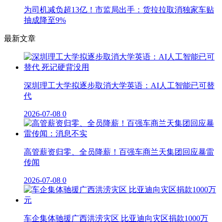
为司机减负超13亿！市监局出手：货拉拉取消独家车贴
抽成降至9%
最新文章
深圳理工大学拟逐步取消大学英语：AI人工智能已可替
代
2026-07-08
0
高管薪资归零、全员降薪！百强车商兰天集团回应暴雷
传闻
2026-07-08
0
车企集体驰援广西洪涝灾区 比亚迪向灾区捐款1000万