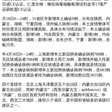
完成CE认证。仁度生物：猴痘病毒核酸检测试剂盒等17项产
品获欧盟CE认证。
月18日0—24时，31省区市新增本土确诊9例，分布在陕西、内
蒙古、湖南、宁夏四地，境外输入病例16例，本土疫情整体可
控但需关注局部传播风险。具体分布与情况如下：本土确诊病
例分布陕西：新增5例，均在西安市。内蒙古：新增2例，均在
锡林郭勒盟。湖南：新增1例，在长沙市。宁夏：新增1例，在
银川市。
年4月30日0—24时，上海新增本土新冠肺炎确诊病例788例，
无症状感染者7084例，新增本土死亡38例，新增境外输入性新
冠肺炎确诊病例1例和无症状感染者2例。具体数据及情况如
下：本土确诊病例新增本土新冠肺炎确诊病例788例，含683例
由既往无症状感染者转为确诊病例。新增治愈出院3055例。
四个直辖市：北京上海天津重庆五个自治区：内蒙古自治区内
蒙古自治区，简称“内蒙古”（西里尔蒙古文：врМонгол）或
“内蒙”，自治区首府为呼和浩特，内蒙古横跨中国东北、华
北、西北三大地区，接邻八个省区，是中国邻省较多的省级行
政区之一。