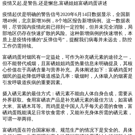
疫情又起,是警告,还是懈怠,富硒姐姐富硒鸡蛋讲述
疫情起伏是明确的警告信号2020年6月14日数据显示，全国新
增49例，北京新增36例，8个地区报告新增病例。这一数据表
明，尽管国内疫情此前已得到一定控制，但并未完全消除，局
部地区仍存在快速扩散的风险。这种新增病例的快速增长，本
质上是疫情传播的“反弹信号”，提醒我们病毒并未远去，防控
工作仍需持续。
富硒鸡蛋对烟民有一定益处，可作为补充硒元素的途径之一，
但不能替代戒烟，且富硒姐姐鸡蛋热量信息未明确提及，其核
心价值在于高硒含量与营养补充。具体阐述如下：富硒鸡蛋对
烟民的益处降低呼吸道感染几率：吸烟时，人体吸入的烟雾是
引发呼吸道疾病的重要因素。
摄入硒元素的最佳方式：硒元素不能由人体自身合成，需要从
外界获取。食用富硒农产品是补充硒元素的最佳方法，如富硒
大米、富硒木耳等。而鸡蛋是中国人几乎每天必需的食物，富
硒鸡蛋既能满足日常饮食需求，又能补充身体所需的硒元素，
可谓一举两得。
富硒鸡蛋在符合国家标准、规范生产的情况下是安全的。具体