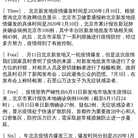
〖Three〗、北京新发地疫情爆发时间是2020年1月10日。根据
查询北京市政网信息显示，北京市卫健委通报称北京新发地疫
情爆发的具体时间是2020年1月10日，北京市累计报告新冠肺
炎确诊病例北京市106例，其中丰台区新发地批发市场相关病
例45例。此后，北京市采取了一系列措施进行疫情防控，经过
多方努力，疫情得到了有效控制。
〖Four〗、月11日北京新发地又一轮疫情爆发，但是这次疫情
我们国家及时查明了疫情的来源，对新发地批发市场进行了全
方位的封锁，对相关人员及密切接触者进行了核酸检测。政府
也及时召开了新闻发布会，以此避免公众的恐慌。7月3日，在
发布会上称经检测，石景山万达女子为无症状感染者。
〖Five〗、疫情形势严峻性自6月11日新发地市场发生疫情以
来，北京市累计报告本地确诊病例106例（截至6月15日24
时）。6月15日单日新增确诊27例、疑似2例、无症状感染者3
例，显示疫情处于快速扩散阶段。首都作为重要政治中心和人
口密集区，防控压力巨大，需采取超常规措施防止进一步蔓
延。
〖Six〗、年北京疫情共爆发三次，爆发时间分别是2020年1月