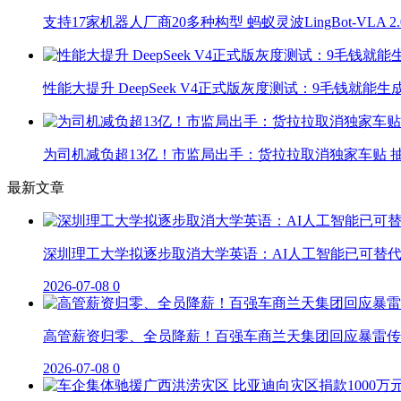
支持17家机器人厂商20多种构型 蚂蚁灵波LingBot-VLA 
性能大提升 DeepSeek V4正式版灰度测试：9毛钱就能生
为司机减负超13亿！市监局出手：货拉拉取消独家车贴 抽
最新文章
深圳理工大学拟逐步取消大学英语：AI人工智能已可替
2026-07-08
0
高管薪资归零、全员降薪！百强车商兰天集团回应暴雷传
2026-07-08
0