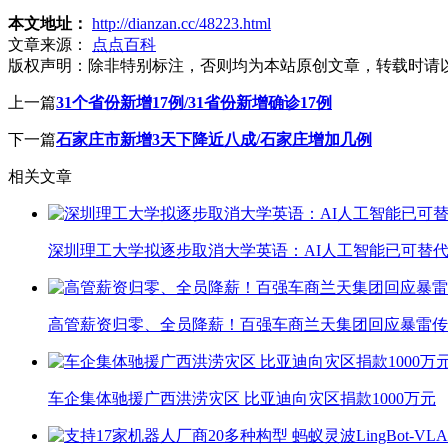
本文地址：
http://dianzan.cc/48223.html
文章来源：
点点百科
版权声明：
除非特别标注，否则均为本站原创文章，转载时请
上一篇
31个省份新增17例/31省份新增确诊17例
下一篇
石家庄市新增3天下降近八成/石家庄增加几例
相关文章
深圳理工大学拟逐步取消大学英语：AI人工智能已可替代
高管薪资归零、全员降薪！百强车商兰天集团回应暴雷传
车企集体驰援广西洪涝灾区 比亚迪向灾区捐款1000万元