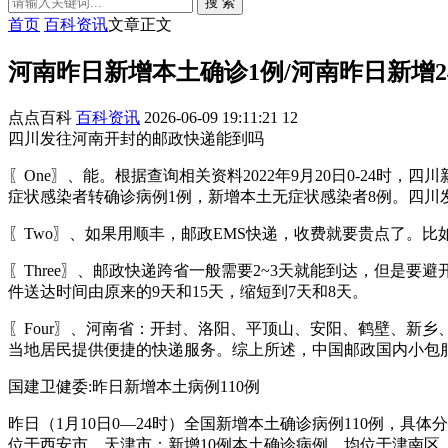
搜 索
首页
百科资讯
文章正文
河南昨日新增本土确诊1例/河南昨日新增2
点点百科
百科资讯
2026-06-09 19:11:21
12
四川发往河南开封的邮政快递能到吗
〖One〗、能。根据查询相关资料2022年9月20日0-24时
症状感染者转确诊病例1例，新增本土无症状感染者8例。四川
〖Two〗、如果用顺丰，邮政EMS快递，收费就要贵点了。比
〖Three〗、邮政快递跨省一般需要2~3天就能到达，但是
件送达时间由原来的9天和15天，缩短到7天和8天。
〖Four〗、河南省：开封、洛阳、平顶山、安阳、鹤壁、新
当地居民提供便捷的快递服务。综上所述，中国邮政国内小包
国建卫健委:昨日新增本土病例110例
昨日（1月10日0—24时）全国新增本土确诊病例110例，具
位于西安市。天津市：新增10例本土确诊病例，均位于津南区