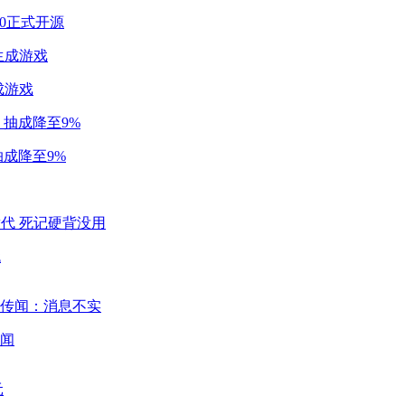
2.0正式开源
成游戏
成降至9%
代
闻