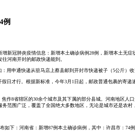
4例
，四川新增新冠肺炎疫情信息：新增本土确诊病例28例，新增本土无症
发往河南开封的邮政快递能到。
如：用申通快递从驻马店上蔡县邮到开封市快递被子（5公斤）收
要避开假日才行。根据新标准，今年3月1日起，邮政普通包裹的
乡、焦作8省辖区的30余个城市及其下属的部分县城。河南地区
服务范围广泛，覆盖了全国绝大多数地区，无论是城市还是农村
体分布如下：河南省：新增87例本土确诊病例，其中：许昌市：74
。