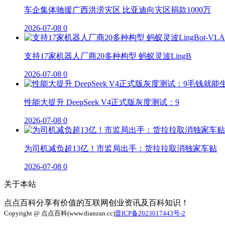
车企集体驰援广西洪涝灾区 比亚迪向灾区捐款1000万
2026-07-08
0
支持17家机器人厂商20多种构型 蚂蚁灵波LingB
2026-07-08
0
性能大提升 DeepSeek V4正式版灰度测试：9
2026-07-08
0
为司机减负超13亿！市监局出手：货拉拉取消独家车贴
2026-07-08
0
关于本站
点点百科分享有价值的互联网创业资讯及百科知识！
Copyright @ 点点百科(www.dianzan.cc)
晋ICP备2023017443号-2