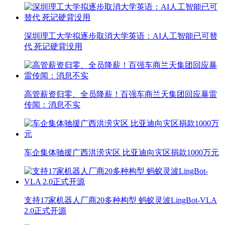
深圳理工大学拟逐步取消大学英语：AI人工智能已可替
代 死记硬背没用
高管薪资归零、全员降薪！百强车商兰天集团回应暴雷
传闻：消息不实
车企集体驰援广西洪涝灾区 比亚迪向灾区捐款1000万元
支持17家机器人厂商20多种构型 蚂蚁灵波LingBot-VLA
2.0正式开源