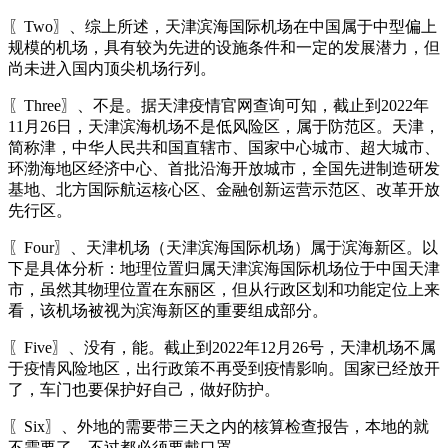
〖Two〗、综上所述，天津滨海国际机场在中国属于中型偏上
规模的机场，具有较为先进的设施条件和一定的发展潜力，但
尚未进入国内顶尖机场行列。
〖Three〗、不是。据天津疫情官网查询可知，截止到2022年
11月26日，天津滨海机场不是低风险区，属于防范区。天津，
简称津，中华人民共和国直辖市、国家中心城市、超大城市、
环渤海地区经济中心、首批沿海开放城市，全国先进制造研发
基地、北方国际航运核心区、金融创新运营示范区、改革开放
先行区。
〖Four〗、天津机场（天津滨海国际机场）属于滨海新区。以
下是具体分析：地理位置归属天津滨海国际机场位于中国天津
市，虽然其物理位置在东丽区，但从行政区划和功能定位上来
看，该机场被视为滨海新区的重要组成部分。
〖Five〗、没有，能。截止到2022年12月26号，天津机场不属
于疫情风险地区，出行政策不再受到疫情影响。国家已经放开
了，车门也要保护好自己，做好防护。
〖Six〗、外地的需要带三天之内的核算检查报告，本地的就
不需要了，不过都必须要戴口罩。