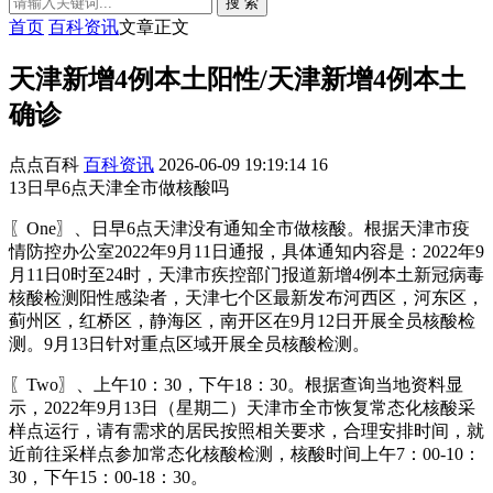
搜 索
首页
百科资讯
文章正文
天津新增4例本土阳性/天津新增4例本土
确诊
点点百科
百科资讯
2026-06-09 19:19:14
16
13日早6点天津全市做核酸吗
〖One〗、日早6点天津没有通知全市做核酸。根据天津市疫
情防控办公室2022年9月11日通报，具体通知内容是：2022年9
月11日0时至24时，天津市疾控部门报道新增4例本土新冠病毒
核酸检测阳性感染者，天津七个区最新发布河西区，河东区，
蓟州区，红桥区，静海区，南开区在9月12日开展全员核酸检
测。9月13日针对重点区域开展全员核酸检测。
〖Two〗、上午10：30，下午18：30。根据查询当地资料显
示，2022年9月13日（星期二）天津市全市恢复常态化核酸采
样点运行，请有需求的居民按照相关要求，合理安排时间，就
近前往采样点参加常态化核酸检测，核酸时间上午7：00-10：
30，下午15：00-18：30。