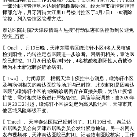
一部分封控管控地区达到解除限制标准。经天津市疫情防控指
挥部允许，月牙河街大江里11号楼封控区于4月7日1：00消除
管控，列入管控区管理方法。
泰达医院封院?天津疫情霸占热搜?行动轨迹和防控做到位避免
恐慌_百度...
〖One〗、月19日晚，天津东疆港区瞰海轩小区4名人员核酸
检测阳性，均转往定点医院进一步诊断。因病例相关，泰达医
院已封控。11月20日凌晨2时5分，4名核酸检测阳性人员被诊
断为本土新冠肺炎确诊病例。
〖Two〗、封闭原因：根据天津市疾控中心消息，瞰海轩小区
及与病例相关的泰达医院等场所均已封控。此次封闭是因泰达
医院与瞰海轩小区的4例确诊病例存在直接关联，为防止疫情
扩散，需对相关场所进行严格管控。风险等级调整：自2020年
11月20日2时起，瞰海轩小区被划定为高风险地区，天津市其
他区域风险等级不变。
〖Three〗、天津泰达医院已经封闭了。11月19日晚，泰兰达
市居民委员会向天津市居民委员会发出紧急通知。另一名网友
发布视频称，天津泰达医院已封闭。记者致电医院核实，工作