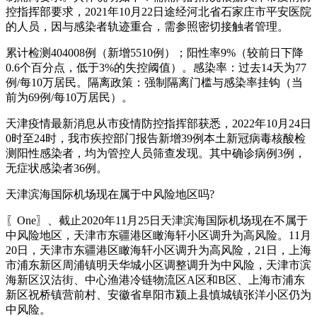
控指挥部要求，2021年10月22日途经河北省石家庄市平安医院
的人员，因与感染者轨迹重合，需参照密切接触者管理。
累计检测404008例（新增5510例）；阳性率9%（较前日下降
0.6个百分点，低于3%的失控阈值）。感染率：过去14天为77
例/每10万居民。隔离政策：强制隔离门槛与感染率挂钩（当
前为69例/每10万居民）。
天津疫情最新消息从市疫情防控指挥部获悉，2022年10月24日
0时至24时，我市疾控部门报告新增39例本土新冠病毒核酸检
测阳性感染者，均为管控人员筛查发现。其中确诊病例3例，
无症状感染者36例。
天津滨海国际机场现在属于中风险地区吗?
〖One〗、截止2020年11月25日天津滨海国际机场现在不属于
中风险地区，天津市东疆港区瞰海轩小区调升为高风险。11月
20日，天津市东疆港区瞰海轩小区调升为高风险，21日，上海
市浦东新区周浦镇明天华城小区调整调升为中风险，天津市滨
海新区汉沽街、中心渔港冷链物流区A区和B区、上海市浦东
新区祝桥镇营前村、安徽省阜阳市颍上县慎城镇张洋小区仍为
中风险。