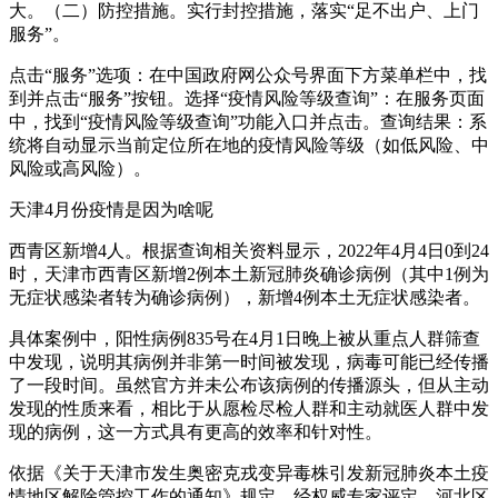
大。（二）防控措施。实行封控措施，落实“足不出户、上门
服务”。
点击“服务”选项：在中国政府网公众号界面下方菜单栏中，找
到并点击“服务”按钮。选择“疫情风险等级查询”：在服务页面
中，找到“疫情风险等级查询”功能入口并点击。查询结果：系
统将自动显示当前定位所在地的疫情风险等级（如低风险、中
风险或高风险）。
天津4月份疫情是因为啥呢
西青区新增4人。根据查询相关资料显示，2022年4月4日0到24
时，天津市西青区新增2例本土新冠肺炎确诊病例（其中1例为
无症状感染者转为确诊病例），新增4例本土无症状感染者。
具体案例中，阳性病例835号在4月1日晚上被从重点人群筛查
中发现，说明其病例并非第一时间被发现，病毒可能已经传播
了一段时间。虽然官方并未公布该病例的传播源头，但从主动
发现的性质来看，相比于从愿检尽检人群和主动就医人群中发
现的病例，这一方式具有更高的效率和针对性。
依据《关于天津市发生奥密克戎变异毒株引发新冠肺炎本土疫
情地区解除管控工作的通知》规定，经权威专家评定，河北区