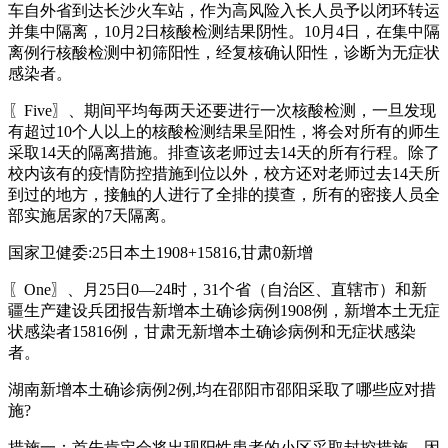
车自外省到达长沙火车站，作为高风险入长人员予以闭环转运
并集中隔离，10月2日核酸检测结果阴性。10月4日，在集中隔
离例行核酸检测中初筛阳性，经复核确认阳性，诊断为无症状
感染者。
〖Five〗、期间平均每两天还要进行一次核酸检测，一旦发现
有超过10个人以上的核酸检测结果呈阳性，将会对所有的师生
采取14天的隔离措施。排查该老师过去14天的所有行程。除了
校内该有的疫情防控措施到位以外，校方还对老师过去14天所
到过的地方，接触的人进行了全排的摸查，所有的密接人员全
部实施居家的7天隔离。
国家卫健委:25日本土1908+15816,甘肃0新增
〖One〗、月25日0—24时，31个省（自治区、直辖市）和新
疆生产建设兵团报告新增本土确诊病例1908例，新增本土无症
状感染者15816例，甘肃无新增本土确诊病例和无症状感染
者。
湖南新增本土确诊病例2例,均在邵阳市邵阳采取了哪些应对措
施?
措施一：首先肯定会将出现阳性患者的小区采取封控措施。因