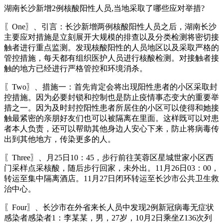
湖南长沙新增2例核酸阳性人员,当地采取了哪些应对举措?
〖One〗、引言：长沙新增两例核酸阳性人员之后，湖南长沙
主要应对措施是立刻展开大规模的排查以及分类检测将密切接
触者进行重点监测。发现核酸阳性的人员地区以及采取严格的
管控措施，每天都有组织医护人员进行核酸检测。对接触者接
触的地方已经进行严格管控和环境消杀。
〖Two〗、措施一：首先肯定会将出现阳性患者的小区采取封
控措施。因为必要封锁和控制也是防止疫情事态变大的重要举
措之一。因为及时封控阳性患者所居住的小区可以使得和她接
触最紧密的亲朋好友们也可以被隔离在里面。这样既可以对患
者本人负责，还可以帮助其他身边人安心下来，防止将病毒传
出到其他地方，传染更多的人。
〖Three〗、月25日10：45，步行前往芙蓉区星城世家小区西
门采样点采核酸，随后步行回家，未外出。11月26日03：00，
转运至集中隔离酒店。11月27日闭环转运至长沙市公共卫生救
治中心。
〖Four〗、长沙市在外省来长人员中发现2例新冠病毒无症状
感染者感染者1：李某某，男，27岁，10月2日乘坐Z136次列