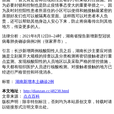
为必要封锁和控制也是防止疫情事态变大的重要举措之一。因
为及时封控阳性患者所居住的小区可以使得和她接触最紧密的
亲朋好友们也可以被隔离在里面。这样既可以对患者本人负
责，还可以帮助其他身边人安心下来，防止将病毒传出到其他
地方，传染更多的人。
法律分析：2021年8月12日0--24时，湖南省报告新增新型冠状
病毒肺炎确诊病例2例（张家界市）。
引言：长沙新增两例核酸阳性人员之后，湖南长沙主要应对措
施是立刻展开大规模的排查以及分类检测将密切接触者进行重
点监测。发现核酸阳性的人员地区以及采取严格的管控措施，
每天都有组织医护人员进行核酸检测。对接触者接触的地方已
经进行严格管控和环境消杀。
标签：
湖南新增本土确诊2例
本文地址：
http://dianzan.cc/48238.html
文章来源：
点点百科
版权声明：
除非特别标注，否则均为本站原创文章，转载时请
以链接形式注明文章出处。