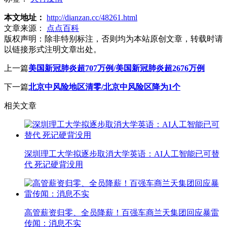
本文地址：
http://dianzan.cc/48261.html
文章来源：
点点百科
版权声明：
除非特别标注，否则均为本站原创文章，转载时请
以链接形式注明文章出处。
上一篇
美国新冠肺炎超707万例/美国新冠肺炎超2676万例
下一篇
北京中风险地区清零/北京中风险区降为1个
相关文章
深圳理工大学拟逐步取消大学英语：AI人工智能已可替
代 死记硬背没用
高管薪资归零、全员降薪！百强车商兰天集团回应暴雷
传闻：消息不实