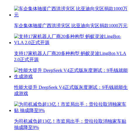
车企集体驰援广西洪涝灾区 比亚迪向灾区捐款1000万元
支持17家机器人厂商20多种构型 蚂蚁灵波LingBot-VLA
2.0正式开源
性能大提升 DeepSeek V4正式版灰度测试：9毛钱就能生
成游戏
为司机减负超13亿！市监局出手：货拉拉取消独家车贴
抽成降至9%