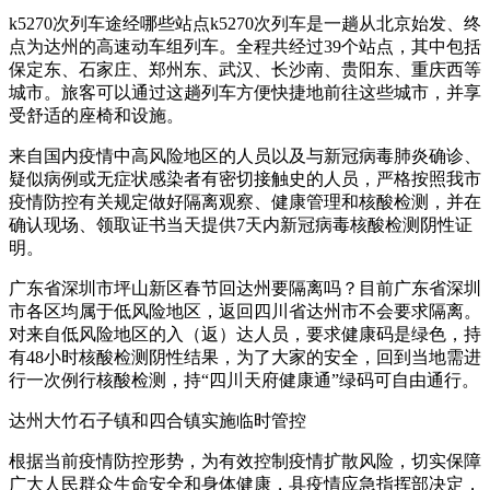
k5270次列车途经哪些站点k5270次列车是一趟从北京始发、终
点为达州的高速动车组列车。全程共经过39个站点，其中包括
保定东、石家庄、郑州东、武汉、长沙南、贵阳东、重庆西等
城市。旅客可以通过这趟列车方便快捷地前往这些城市，并享
受舒适的座椅和设施。
来自国内疫情中高风险地区的人员以及与新冠病毒肺炎确诊、
疑似病例或无症状感染者有密切接触史的人员，严格按照我市
疫情防控有关规定做好隔离观察、健康管理和核酸检测，并在
确认现场、领取证书当天提供7天内新冠病毒核酸检测阴性证
明。
广东省深圳市坪山新区春节回达州要隔离吗？目前广东省深圳
市各区均属于低风险地区，返回四川省达州市不会要求隔离。
对来自低风险地区的入（返）达人员，要求健康码是绿色，持
有48小时核酸检测阴性结果，为了大家的安全，回到当地需进
行一次例行核酸检测，持“四川天府健康通”绿码可自由通行。
达州大竹石子镇和四合镇实施临时管控
根据当前疫情防控形势，为有效控制疫情扩散风险，切实保障
广大人民群众生命安全和身体健康，县疫情应急指挥部决定，