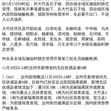
自5月15日6时起，对大竹县石子镇、四合镇全域实施临时静态
管理。现将有关事项通告如下。在大竹县石子镇、四合镇区域
内居民除核酸检测、就医等特殊需求外，非必要不出门、不进
入公共场所。
大竹经开区及竹阳街道、白塔街道、东柳街道、中华镇、乌木
镇、团坝镇、朝阳乡、杨家镇、清河镇、柏林镇、石河镇、月
华镇、石桥铺镇、永胜镇、安吉乡、观音镇、周家镇、高明
镇、八渡乡、高穴镇、清水镇、川主乡等22个乡镇实施临时静
态管理。
对全县全域实施临时静态管理开展第三轮全员核酸检测。
11月20日0-24时达州市新增省内无症状感染者6例
〖One〗、达州疫情概况11月20日0-24时，达州市新增省内无
症状感染者6例，目前均已转至定点医院隔离观察。新增无症
状感染者情况如下：通川区3例：1例为居家隔离医学观察发
现、1例为重点人员筛查发现、1例为社区筛查发现。大竹县2
例：1例为居家隔离筛查发现、1例为社区筛查发现。宣汉县1
例：为密接筛查发现。达州疾控健康提示近期，国内疫情形势
严峻复杂。