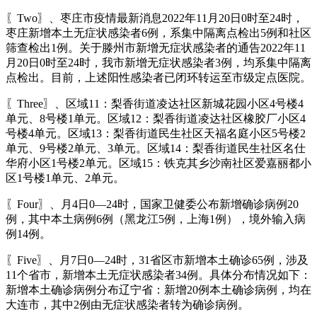
〖Two〗、枣庄市疫情最新消息2022年11月20日0时至24时，
枣庄新增本土无症状感染者6例，系集中隔离点检出5例和社区
筛查检出1例。关于滕州市新增无症状感染者的通告2022年11
月20日0时至24时，我市新增无症状感染者3例，均系集中隔离
点检出。目前，上述阳性感染者已闭环转运至市级定点医院。
〖Three〗、区域11：梨香街道凌达社区新城花园小区4号楼4
单元、8号楼1单元。区域12：梨香街道凌达社区橡胶厂小区4
号楼4单元。区域13：梨香街道民生社区天福名庭小区5号楼2
单元、9号楼2单元、3单元。区域14：梨香街道民生社区名仕
华府小区1号楼2单元。区域15：铁克其乡沙南社区爱嘉丽都小
区1号楼1单元、2单元。
〖Four〗、月4日0—24时，国家卫健委公布新增确诊病例20
例，其中本土病例6例（黑龙江5例，上海1例），境外输入病
例14例。
〖Five〗、月7日0—24时，31省区市新增本土确诊65例，涉及
11个省市，新增本土无症状感染者34例。具体分布情况如下：
新增本土确诊病例分布辽宁省：新增20例本土确诊病例，均在
大连市，其中2例由无症状感染者转为确诊病例。