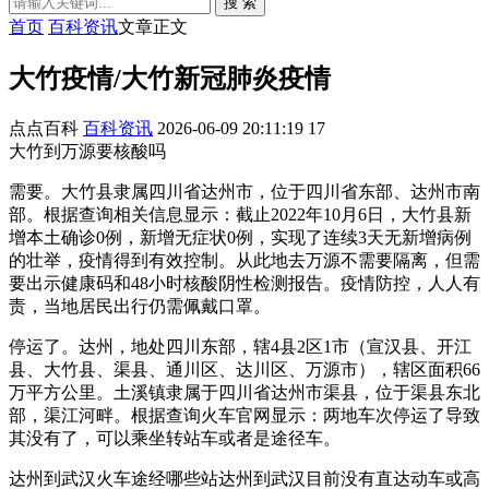
搜 索
首页
百科资讯
文章正文
大竹疫情/大竹新冠肺炎疫情
点点百科
百科资讯
2026-06-09 20:11:19
17
大竹到万源要核酸吗
需要。大竹县隶属四川省达州市，位于四川省东部、达州市南
部。根据查询相关信息显示：截止2022年10月6日，大竹县新
增本土确诊0例，新增无症状0例，实现了连续3天无新增病例
的壮举，疫情得到有效控制。从此地去万源不需要隔离，但需
要出示健康码和48小时核酸阴性检测报告。疫情防控，人人有
责，当地居民出行仍需佩戴口罩。
停运了。达州，地处四川东部，辖4县2区1市（宣汉县、开江
县、大竹县、渠县、通川区、达川区、万源市），辖区面积66
万平方公里。土溪镇隶属于四川省达州市渠县，位于渠县东北
部，渠江河畔。根据查询火车官网显示：两地车次停运了导致
其没有了，可以乘坐转站车或者是途径车。
达州到武汉火车途经哪些站达州到武汉目前没有直达动车或高