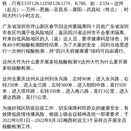
铁，只有Z33T12K12Z9Z12K1270、K788。如：Z334～达州
（起点）—万州—恩施—宜昌东—襄阳—武昌站（终点），时
间大约15小时左右。
广东省深圳市坪山新区春节回达州要隔离吗？目前广东省深圳
市各区均属于低风险地区，返回四川省达州市不会要求隔离。
对来自低风险地区的入（返）达人员，要求健康码是绿色，持
有48小时核酸检测阴性结果，为了大家的安全，回到当地需进
行一次例行核酸检测，持“四川天府健康通”绿码可自由通行。
达州大竹为什么要开展多轮核酸检测?(达州大竹为什么要开展
多轮核酸检测...
达州去重庆达州从达州到永兴路，左转90米，进入永兴路，右
转250米，进入金兰路，左转560米，进入朝阳中路，直行920
米，进入塔环路，右转350米，进入南八路，直行3公里，进入
通达西路，直行5公里。
为做好我区防疫抗疫工作，切实保障村民群众的健康安全，有
效降低疫情传播风险，根据上级会议精神及统一部署要求，于
2022年8月1日—2022年8月3日梅西村设立3个采样点开展全员
核酸检测工作。