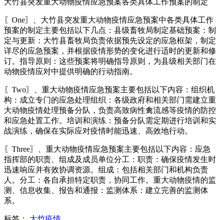
大竹县突发重大动物疫情应急预案各类具体工作预案的制定
〖One〗、大竹县突发重大动物疫情应急预案中各类具体工作
预案的制定主要包括以下几点：县级畜牧局制定基础预案：制
定与更新：大竹县畜牧局负责依据预先设定的应急框架，制定
详尽的应急预案，并根据疫情形势的变化进行适时的更新和修
订。指导原则：这些预案将明确指导原则，为县级相关部门在
动物疫情应对中提供明确的行动指南。
〖Two〗、重大动物疫情应急预案主要包括以下内容：组织机
构：成立专门的应急处理组织：各级政府和相关部门需建立重
大动物疫情处理预备分队，负责高致病性禽流感等疫情的防控
和应急处置工作。培训和演练：预备分队需定期进行培训和实
战演练，确保在实际应对疫情时能迅速、高效地行动。
〖Three〗、重大动物疫情应急预案主要包括以下内容：应急
指挥部的职责、组成及成员单位分工：职责：确保疫情发生时
迅速响应并有效协调资源。组成：包括相关部门和机构负责
人。分工：各自承担特定职责，协同工作。重大动物疫情的监
测、信息收集、报告和通报：监测体系：建立完善的监测体
系。
标签：
大竹疫情