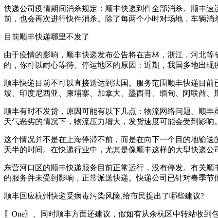
快递公司疫情期间消杀规定：顺丰快递到件全部消杀。顺丰速
前，也会再次进行快件消杀。除了每两个小时对场地，车辆消
目前顺丰快递哪里不发了
由于疫情的影响，顺丰快递发布公告将在吉林，浙江，河北等
的，你可以耐心等待。停运地区的原因：近期，我国多地出现
顺丰快递目前不可以直接送达到法国。服务范围顺丰快递目前
坡、印度尼西亚、柬埔寨、加拿大、墨西哥、缅甸、阿联酋、
顺丰有时不发货，原因可能有以下几点：物流网络问题。顺丰
天气恶劣的情况下，物流压力增大，发货速度可能会受到影响
这个情况并不是在上海停滞不前，而是在向下一个目的地输送
天半的时间。在快递行业中，尤其是像顺丰这样的大型快递公
东营河口区的顺丰快递服务目前正常运行，没有停发。有关顺
的服务并未受到影响，正常派送快递。快递公司已针对春季节
顺丰回应杭州快递受病毒污染风险,给市民提出了哪些建议?
〖One〗、同时顺丰方面还建议，假如有从余杭区中转站收