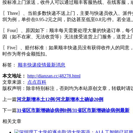
按标准上门派送，收件人可以通过顺丰客服热线、在线客服，
〖Three〗、当前多数快递不送上门，主要与快递员收入、
圳为例，单价在0.95-2元之间，韵达甚至低至0.8元/件。若全
〖Four〗、原因如下：顺丰每天需要处理大量的快递订单，
因（如不在家、无法收货等）无法接受送货上门服务，送货上
〖Five〗、赔付标准：如果顺丰快递员没有获得收件人的同
时作为寄件金额抵扣。
标签：
顺丰快递疫情最新消息
本文地址：
http://dianzan.cc/48278.html
文章来源：
点点百科
版权声明：
除非特别标注，否则均为本站原创文章，转载时请
上一篇
河北新增本土12例/河北新增本土确诊20例
下一篇
31省区市新增确诊病例8例/31省区市新增确诊病例最新
相关文章