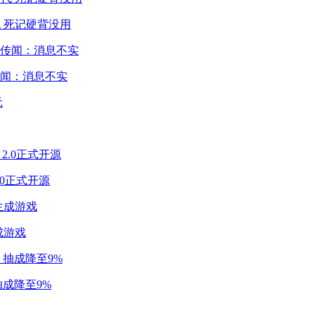
 死记硬背没用
闻：消息不实
2.0正式开源
成游戏
成降至9%