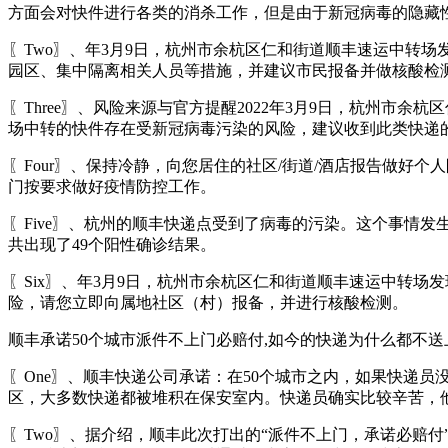
方面会对快件进行各类的消杀工作，但是由于新冠病毒的隐藏
〖Two〗、年3月9日，杭州市余杭区仁和街道顺丰速运中转
园区、集中隔离相关人员等措施，并建议市民报备并做核酸检
〖Three〗、风险来源与官方提醒2022年3月9日，杭州
场中转的快件存在受新冠病毒污染的风险，建议收到此类快递
〖Four〗、保持冷静，向您居住的社区/街道/酒店报告做
门按要求做好疫情防控工作。
〖Five〗、杭州的顺丰快递点受到了病毒的污染。这个事情
共出现了49个阳性确诊结果。
〖Six〗、年3月9日，杭州市余杭区仁和街道顺丰速运中转
险，请您立即向属地社区（村）报备，并进行核酸检测。
顺丰承诺50个城市派件不上门必赔付,如今的快递为什么都不送上门
〖One〗、顺丰快递公司承诺：在50个城市之内，如果快递
区，大多数快递都被堆积在保安室内。快递员确实比较辛苦，
〖Two〗、据介绍，顺丰此次打出的“派件不上门，承诺必赔