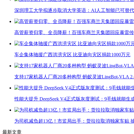
深圳理工大学拟逐步取消大学英语：AI人工智能已可替代
高管薪资归零、全员降薪！百强车商兰天集团回应暴雷传
车企集体驰援广西洪涝灾区 比亚迪向灾区捐款1000万元
支持17家机器人厂商20多种构型 蚂蚁灵波LingBot-VLA 
性能大提升 DeepSeek V4正式版灰度测试：9毛钱就能生
为司机减负超13亿！市监局出手：货拉拉取消独家车贴 抽
最新文章