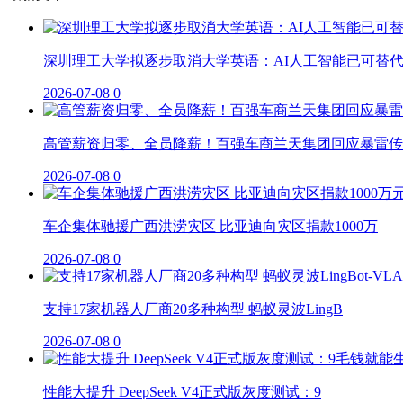
深圳理工大学拟逐步取消大学英语：AI人工智能已可替
2026-07-08
0
高管薪资归零、全员降薪！百强车商兰天集团回应暴雷传
2026-07-08
0
车企集体驰援广西洪涝灾区 比亚迪向灾区捐款1000万
2026-07-08
0
支持17家机器人厂商20多种构型 蚂蚁灵波LingB
2026-07-08
0
性能大提升 DeepSeek V4正式版灰度测试：9