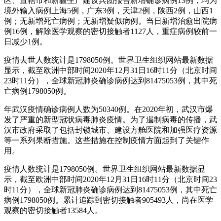
区、直辖市和新疆生产建设兵团报告新增确诊病例13例，均为
境外输入病例上海5例，广东3例，天津2例，陕西2例，山西1
例；无新增死亡病例；无新增疑似病例。当日新增治愈出院病
例16例，解除医学观察的密切接触者1127人，重症病例较前一
日减少1例。
疫情去世人数统计是1798050例。世界卫生组织网站最新数据
显示，截至欧洲中部时间2020年12月31日16时11分（北京时间
23时11分），全球新冠肺炎确诊病例达到81475053例，其中死
亡病例1798050例。
年武汉疫情确诊病例人数为50340例。在2020年初，武汉市爆
发了严重的新型冠状病毒肺炎疫情。为了遏制病毒的传播，武
汉市政府采取了包括封锁城市、建设方舱医院和加强医疗资源
等一系列果断措施。这些措施在控制疫情方面起到了关键作
用。
疫情人数统计是1798050例。世界卫生组织网站最新数据显
示，截至欧洲中部时间2020年12月31日16时11分（北京时间23
时11分），全球新冠肺炎确诊病例达到81475053例，其中死亡
病例1798050例。累计追踪到密切接触者905493人，尚在医学
观察的密切接触者13584人。