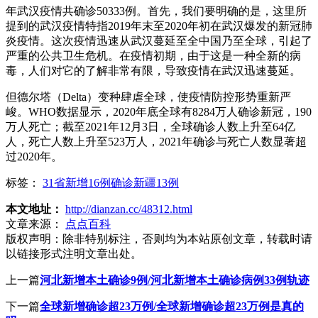
年武汉疫情共确诊50333例。首先，我们要明确的是，这里所
提到的武汉疫情特指2019年末至2020年初在武汉爆发的新冠肺
炎疫情。这次疫情迅速从武汉蔓延至全中国乃至全球，引起了
严重的公共卫生危机。在疫情初期，由于这是一种全新的病
毒，人们对它的了解非常有限，导致疫情在武汉迅速蔓延。
但德尔塔（Delta）变种肆虐全球，使疫情防控形势重新严
峻。WHO数据显示，2020年底全球有8284万人确诊新冠，190
万人死亡；截至2021年12月3日，全球确诊人数上升至64亿
人，死亡人数上升至523万人，2021年确诊与死亡人数显著超
过2020年。
标签：
31省新增16例确诊新疆13例
本文地址：
http://dianzan.cc/48312.html
文章来源：
点点百科
版权声明：
除非特别标注，否则均为本站原创文章，转载时请
以链接形式注明文章出处。
上一篇
河北新增本土确诊9例/河北新增本土确诊病例33例轨迹
下一篇
全球新增确诊超23万例/全球新增确诊超23万例是真的