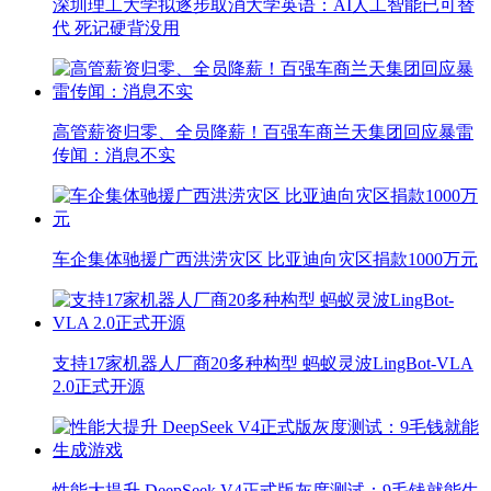
深圳理工大学拟逐步取消大学英语：AI人工智能已可替
代 死记硬背没用
高管薪资归零、全员降薪！百强车商兰天集团回应暴雷
传闻：消息不实
车企集体驰援广西洪涝灾区 比亚迪向灾区捐款1000万元
支持17家机器人厂商20多种构型 蚂蚁灵波LingBot-VLA
2.0正式开源
性能大提升 DeepSeek V4正式版灰度测试：9毛钱就能生