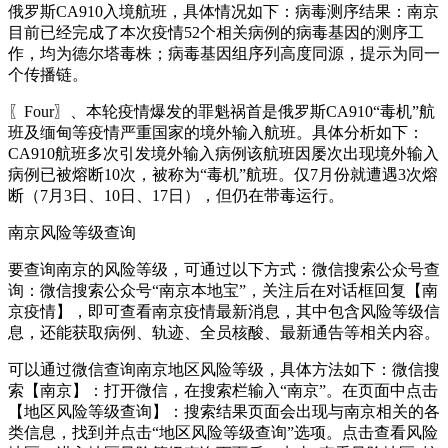
俄罗斯CA910入境航班，具体情况如下：病毒测序结果：南京
目前已经完成了本次疫情52个相关病例的病毒基因的测序工
作，均为德尔塔毒株；病毒基因组序列高度同源，提示为同一
个传播链。
〖Four〗、本轮疫情爆发的罪魁祸首是俄罗斯CA910“毒机”航
班及缅甸等疫情严重国家的境外输入航班。具体分析如下：
CA910航班多次引发境外输入病例该航班因屡次出现境外输入
病例已被熔断10次，被称为“毒机”航班。仅7月份就遭遇3次熔
断（7月3日、10日、17日），但仍在带毒运行。
南京风险等级查询
要查询南京的风险等级，可通过以下方式：微信搜索公众号查
询：微信搜索公众号“南京本地宝”，关注后在对话框回复【南
京疫情】，即可查看南京疫情最新消息，其中包含风险等级信
息，还能获取病例、轨迹、全员核酸、最新通告等相关内容。
可以通过微信查询南京地区风险等级，具体方法如下：微信搜
索【南京】：打开微信，在搜索栏输入“南京”。在页面中点击
【地区风险等级查询】：搜索结果页面会出现与南京相关的各
类信息，找到并点击“地区风险等级查询”选项。点击查看风险