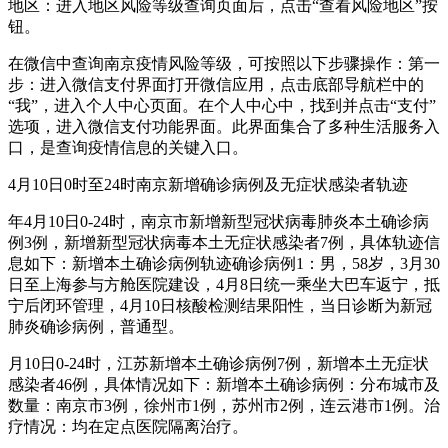
地区：进入地区风险等级查询页面后，点击“查看风险地区”按
钮。
在微信中查询南京疫情风险等级，可按照以下步骤操作：第一
步：进入微信支付界面打开微信应用，点击底部导航栏中的
“我”，进入个人中心页面。在个人中心中，找到并点击“支付”
选项，进入微信支付功能界面。此界面集合了多种生活服务入
口，是查询疫情信息的关键入口。
4月10日0时至24时南京新增确诊病例及无症状感染者轨迹
年4月10日0-24时，南京市新增新型冠状病毒肺炎本土确诊病
例3例，新增新型冠状病毒本土无症状感染者7例，具体轨迹信
息如下：新增本土确诊病例轨迹确诊病例1：男，58岁，3月30
日至上海参与方舱医院建设，4月8日统一乘坐大巴车返宁，抵
宁后闭环管理，4月10日核酸检测结果阳性，当日诊断为新冠
肺炎确诊病例，普通型。
月10日0-24时，江苏新增本土确诊病例7例，新增本土无症状
感染者46例，具体情况如下：新增本土确诊病例：分布城市及
数量：南京市3例，徐州市1例，苏州市2例，连云港市1例。治
疗情况：均在定点医院隔离治疗。