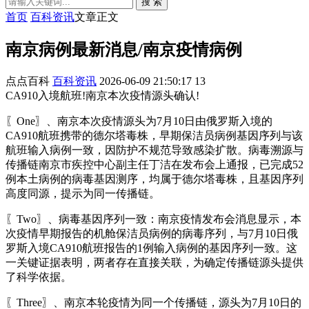
搜 索
首页
百科资讯
文章正文
南京病例最新消息/南京疫情病例
点点百科
百科资讯
2026-06-09 21:50:17
13
CA910入境航班!南京本次疫情源头确认!
〖One〗、南京本次疫情源头为7月10日由俄罗斯入境的
CA910航班携带的德尔塔毒株，早期保洁员病例基因序列与该
航班输入病例一致，因防护不规范导致感染扩散。病毒溯源与
传播链南京市疾控中心副主任丁洁在发布会上通报，已完成52
例本土病例的病毒基因测序，均属于德尔塔毒株，且基因序列
高度同源，提示为同一传播链。
〖Two〗、病毒基因序列一致：南京疫情发布会消息显示，本
次疫情早期报告的机舱保洁员病例的病毒序列，与7月10日俄
罗斯入境CA910航班报告的1例输入病例的基因序列一致。这
一关键证据表明，两者存在直接关联，为确定传播链源头提供
了科学依据。
〖Three〗、南京本轮疫情为同一个传播链，源头为7月10日的