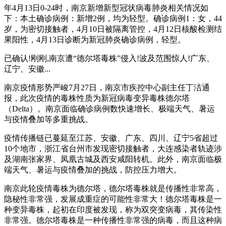
年4月13日0-24时，南京新增新型冠状病毒肺炎相关情况如
下：本土确诊病例：新增2例，均为轻型。确诊病例1：女，44
岁，为密切接触者，4月10日被隔离管控，4月12日核酸检测结
果阳性，4月13日诊断为新冠肺炎确诊病例，轻型。
已确认!刚刚,南京遭“德尔塔毒株”侵入!波及范围惊人!广东、
辽宁、安徽...
南京疫情形势严峻7月27日，南京市疾控中心副主任丁洁通
报，此次疫情的毒株性质为新冠病毒变异毒株德尔塔
（Delta）。南京面临确诊病例数快速增长、极端天气、暑运
与疫情叠加等多重挑战。
疫情传播链已蔓延至江苏、安徽、广东、四川、辽宁5省超过
10个地市，浙江省台州市发现密切接触者，大连感染者轨迹涉
及湖南张家界、凤凰古城及西安咸阳转机。此外，南京面临极
端天气、暑运与疫情叠加的挑战，防控压力增大。
南京此轮疫情毒株为德尔塔，德尔塔毒株就是传播性非常高，
隐秘性非常强，发展成重症的可能性非常大！德尔塔毒株是一
种变异毒株，起初在印度被发现，称为双突变病毒，其传染性
非常强。德尔塔毒株是一种传播性非常强的病毒，而且这种病