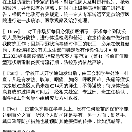
在上级防疫部门专家的指导下对疑似病人及时进行甄别、抢救
和转运，并予以有效隔离，同时向上级疾病控制部门进行报
告，根据当地政府有关规定，统一专人专车转运至定点治疗医
院进行进一步确诊、医学观察及治疗处理。
〖Three〗、对工作场所每日必须彻底消毒，要求每个到访公
司人员做好防护，进行体温检测和登记，在接待全程中做好自
我防护工作；因新型冠状病毒暂时停工的职工，必须在恢复健
康，并经连续2次有关卫生部门确定没有传染性后才可复
工.2023标准版疫情防控应急预案方案范文（篇4）当前正值新
型冠状病毒肺炎疫情流行期，防控形势依然严峻。
〖Four〗、学校正式开学通知发出后，由工会和学生处逐一排
查，凡是有发热、咳嗽、咽痛、胸闷、呼吸困难、头痛等症状
或接触过疫区人员未超过14天的师生，不得返校；待身体完全
康复或超过隔离时间后，经相关处室、专业部、班主任确认，
报学校工作领导小组研究后方可返校。
〖Five〗、疫苗保护期在半年以上。没有任何疫苗的保护率能
达到百分之百，所以个人防护还是要有。另一方面，勤洗手、
戴口罩等防护措施也能预防其他疾病的传播，比如流感等。