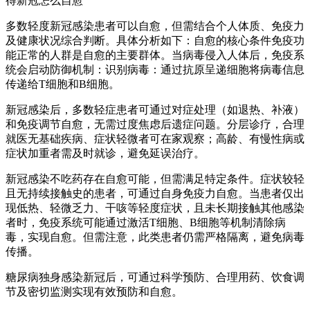
得新冠怎么自愈
多数轻度新冠感染患者可以自愈，但需结合个人体质、免疫力
及健康状况综合判断。具体分析如下：自愈的核心条件免疫功
能正常的人群是自愈的主要群体。当病毒侵入人体后，免疫系
统会启动防御机制：识别病毒：通过抗原呈递细胞将病毒信息
传递给T细胞和B细胞。
新冠感染后，多数轻症患者可通过对症处理（如退热、补液）
和免疫调节自愈，无需过度焦虑后遗症问题。分层诊疗，合理
就医无基础疾病、症状轻微者可在家观察；高龄、有慢性病或
症状加重者需及时就诊，避免延误治疗。
新冠感染不吃药存在自愈可能，但需满足特定条件。症状较轻
且无持续接触史的患者，可通过自身免疫力自愈。当患者仅出
现低热、轻微乏力、干咳等轻度症状，且未长期接触其他感染
者时，免疫系统可能通过激活T细胞、B细胞等机制清除病
毒，实现自愈。但需注意，此类患者仍需严格隔离，避免病毒
传播。
糖尿病独身感染新冠后，可通过科学预防、合理用药、饮食调
节及密切监测实现有效预防和自愈。