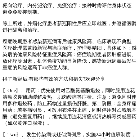
靶向治疗、内分泌治疗、免疫治疗：接种时需评估身体状态，
避免免疫抑制期。
综上所述，肿瘤化疗患者新冠阳性后应立即就医，并遵循医嘱
进行隔离和治疗。
癌症晚期患者感染新冠病毒后健康风险高、临床表现不典型，
医疗处理需兼顾新冠与癌症治疗，护理要精细，具体如下：感
染后的健康风险特征重症风险高：癌症晚期患者因肿瘤进展、
放化疗等因素，机体免疫功能显著降低，感染新冠病毒后发生
重症的风险远高于非癌症人群。
得了新冠后,有那些有效的方法和措失?欢迎分享
〖One〗、用药：优先使用对乙酰氨基酚退烧，同时服用连花
清瘟胶囊辅助缓解发热、肌肉酸痛等症状。注意：避免同时使
用多种退烧药，防止药物过量损伤肝脏。第二阶段：全身疼痛
用药：若疼痛明显，可改用布洛芬止痛，同时停用对乙酰氨基
酚（避免重复用药），继续服用连花清瘟或清热解毒类感冒药
（如双黄连口服液）。
〖Two〗、发生传染病或疑似病例后，实施24小时值班制度，