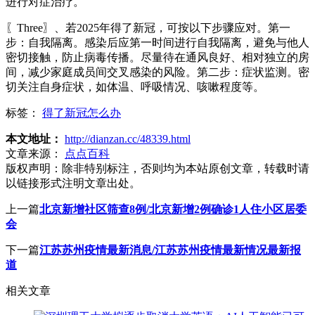
进行对症治疗。
〖Three〗、若2025年得了新冠，可按以下步骤应对。第一
步：自我隔离。感染后应第一时间进行自我隔离，避免与他人
密切接触，防止病毒传播。尽量待在通风良好、相对独立的房
间，减少家庭成员间交叉感染的风险。第二步：症状监测。密
切关注自身症状，如体温、呼吸情况、咳嗽程度等。
标签：
得了新冠怎么办
本文地址：
http://dianzan.cc/48339.html
文章来源：
点点百科
版权声明：
除非特别标注，否则均为本站原创文章，转载时请
以链接形式注明文章出处。
上一篇
北京新增社区筛查8例/北京新增2例确诊1人住小区居委
会
下一篇
江苏苏州疫情最新消息/江苏苏州疫情最新情况最新报
道
相关文章