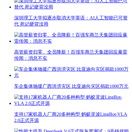
深圳理工大学拟逐步取消大学英语：AI人工智能已可替
代 死记硬背没用
高管薪资归零、全员降薪！百强车商兰天集团回应暴雷
传闻：消息不实
车企集体驰援广西洪涝灾区 比亚迪向灾区捐款1000万元
支持17家机器人厂商20多种构型 蚂蚁灵波LingBot-VLA
2.0正式开源