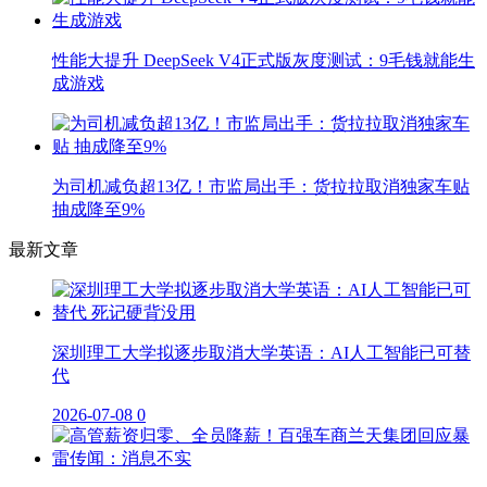
性能大提升 DeepSeek V4正式版灰度测试：9毛钱就能生
成游戏
为司机减负超13亿！市监局出手：货拉拉取消独家车贴
抽成降至9%
最新文章
深圳理工大学拟逐步取消大学英语：AI人工智能已可替
代
2026-07-08
0