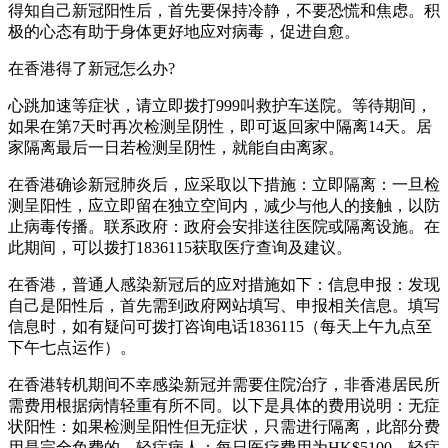
得知自己新冠阳性后，首先要保持冷静，不要恐慌和焦虑。积
极的心态有助于身体更好地应对病毒，促进自愈。
在香港得了新冠怎么办?
心跳加速等症状，请立即拨打999叫救护车送院。等待期间，
如果在第7天时再次检测呈阴性，即可返回家中隔离14天。居
家隔离最后一日若检测呈阴性，就能自由离家。
在香港确诊新冠肺炎后，应采取以下措施：立即隔离：一旦检
测呈阳性，应立即留在独立空间内，减少与他人的接触，以防
止病毒传播。联系政府：政府会安排送往医院或隔离设施。在
此期间，可以拨打1836115获取医疗查询及建议。
在香港，普通人感染新冠后的应对措施如下：信息申报：发现
自己是阳性后，首先需到政府网站填写、申报相关信息。填写
信息时，如有疑问可拨打咨询电话1836115（每天上午九点至
下午七点运作）。
在香港转机期间不幸感染新冠并需要住院治疗，非香港居民所
需费用根据病情轻重有所不同。以下是具体的费用说明：无症
状阳性：如果检测呈阳性但无症状，只需进行隔离，此部分费
用是完全免费的。轻症病人：每日医疗费用为HK$5100。轻症