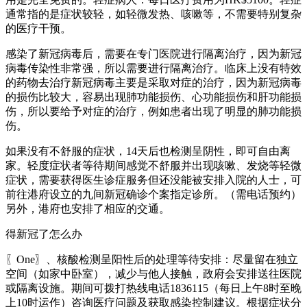
通常指的是症状较轻，如轻微发热、咳嗽等，不需要特别复杂
的医疗干预。
感染了新冠病毒后，需要在专门医院进行隔离治疗，因为新冠
病毒传染性非常强，所以需要进行隔离治疗。临床上没有特效
的药物去治疗新冠病毒主要是采取对症的治疗，因为新冠病毒
的损伤比较大，容易出现肺功能损伤、心功能损伤和肝功能损
伤，所以要给予对症的治疗，例如患者出现了明显的肺功能损
伤。
如果没有不舒服的症状，14天后也检测呈阴性，即可自由离
家。轻度症状者等待期间感觉不舒服并出现咳嗽、发烧等轻微
症状，需要获得医生诊症服务但还没能被安排入院的人士，可
前往港府设立的九间新冠确诊个案指定诊所。（需电话预约）
另外，港府也安排了相应的交通。
得新冠了怎么办
〖One〗、核酸检测呈阳性后的处理等待安排：尽量留在独立
空间（如家中卧室），减少与他人接触，政府会安排送往医院
或隔离设施。期间可拨打热线电话1836115（每日上午8时至晚
上10时运作）咨询医疗问题及获取感染控制建议。根据症状分