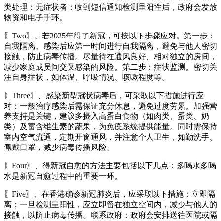
类处理：无症状者：收到短信通知检测呈阳性后，政府会发放
物资和电子手环。
〖Two〗、若2025年得了新冠，可按以下步骤应对。第一步：
自我隔离。感染后应第一时间进行自我隔离，避免与他人密切
接触，防止病毒传播。尽量待在通风良好、相对独立的房间，
减少家庭成员间交叉感染的风险。第二步：症状监测。密切关
注自身症状，如体温、呼吸情况、咳嗽程度等。
〖Three〗、感染新型冠状病毒后，可采取以下措施进行应
对：一般治疗感染后需保证充分休息，避免过度劳累。加强营
养支持是关键，建议多摄入高蛋白食物（如肉类、蛋类、奶
类）及富含维生素的蔬果，为免疫系统提供能量。同时需保持
室内空气流通，定期开窗通风，并注意个人卫生，如勤洗手、
佩戴口罩，减少病毒传播风险。
〖Four〗、得新冠自愈的方法主要包括以下几点：多喝水多喝
水是新冠自愈过程中的重要一环。
〖Five〗、在香港确诊新冠肺炎后，应采取以下措施：立即隔
离：一旦检测呈阳性，应立即留在独立空间内，减少与他人的
接触，以防止病毒传播。联系政府：政府会安排送往医院或隔