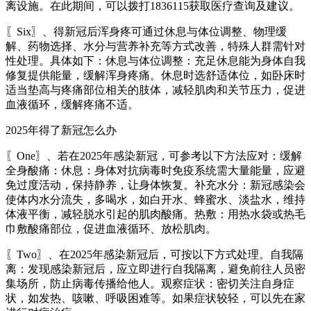
离设施。在此期间，可以拨打1836115获取医疗查询及建议。
〖Six〗、得新冠后浑身疼可通过休息与体位调整、物理缓
解、药物选择、水分与营养补充等方式改善，特殊人群需针对
性处理。具体如下：休息与体位调整：充足休息能为身体自我
修复提供能量，缓解浑身疼痛。休息时选舒适体位，如卧床时
适当垫高与疼痛部位相关的肢体，减轻肌肉和关节压力，促进
血液循环，缓解疼痛不适。
2025年得了新冠怎么办
〖One〗、若在2025年感染新冠，可参考以下方法应对：缓解
全身酸痛：休息：身体对抗病毒时免疫系统需大量能量，应避
免过度活动，保持静养，让身体恢复。补充水分：新冠感染会
使体内水分流失，多喝水，如白开水、蜂蜜水、淡盐水，维持
体液平衡，减轻脱水引起的肌肉酸痛。热敷：用热水袋或热毛
巾敷酸痛部位，促进血液循环、放松肌肉。
〖Two〗、在2025年感染新冠后，可按以下方式处理。自我隔
离：发现感染新冠后，应立即进行自我隔离，避免前往人员密
集场所，防止病毒传播给他人。观察症状：密切关注自身症
状，如发热、咳嗽、呼吸困难等。如果症状较轻，可以先在家