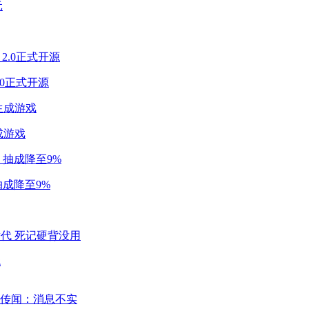
2.0正式开源
成游戏
成降至9%
代