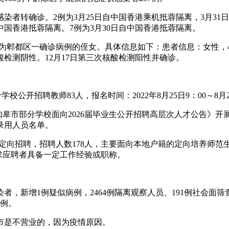
染者转确诊。2例为3月25日自中国香港乘机抵蓉隔离，3月31日
自中国香港抵蓉隔离。7例为3月30日自中国香港抵蓉隔离。
例，为郫都区一确诊病例的侄女。具体信息如下：患者信息：女性，
核酸检测阴性。12月17日第三次核酸检测阳性并确诊。
】
校公开招聘教师83人，报名时间：2022年8月25日9：00～8月27
如皋市部分学校面向2026届毕业生公开招聘高层次人才公告》开
录用人员名单。
毕业生定向招聘，招聘人数178人，主要面向本地户籍的定向培养
要求应聘者具备一定工作经验或职称。
状感染者，新增1例疑似病例，2464例隔离观察人员、191例社
4例。
市是不营业的，因为疫情原因。