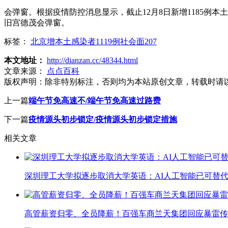
会弹窗。根据疫情防控消息显示，截止12月8日新增1185例
旧宫德茂会弹窗。
标签：
北京增本土感染者1119例社会面207
本文地址：
http://dianzan.cc/48344.html
文章来源：
点点百科
版权声明：
除非特别标注，否则均为本站原创文章，转载时请
上一篇
端午节免高速不/端午节免高速过路费
下一篇
疫情源头初步锁定/疫情源头初步锁定措施
相关文章
深圳理工大学拟逐步取消大学英语：AI人工智能已可替代
高管薪资归零、全员降薪！百强车商兰天集团回应暴雷传