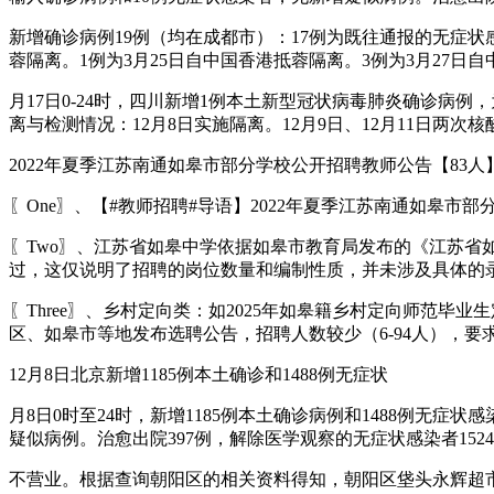
新增确诊病例19例（均在成都市）：17例为既往通报的无症状感
蓉隔离。1例为3月25日自中国香港抵蓉隔离。3例为3月27日
月17日0-24时，四川新增1例本土新型冠状病毒肺炎确诊病
离与检测情况：12月8日实施隔离。12月9日、12月11日两次
2022年夏季江苏南通如皋市部分学校公开招聘教师公告【83人
〖One〗、【#教师招聘#导语】2022年夏季江苏南通如皋市部分学
〖Two〗、江苏省如皋中学依据如皋市教育局发布的《江苏省
过，这仅说明了招聘的岗位数量和编制性质，并未涉及具体的
〖Three〗、乡村定向类：如2025年如皋籍乡村定向师范
区、如皋市等地发布选聘公告，招聘人数较少（6-94人），
12月8日北京新增1185例本土确诊和1488例无症状
月8日0时至24时，新增1185例本土确诊病例和1488例无症
疑似病例。治愈出院397例，解除医学观察的无症状感染者152
不营业。根据查询朝阳区的相关资料得知，朝阳区垡头永辉超