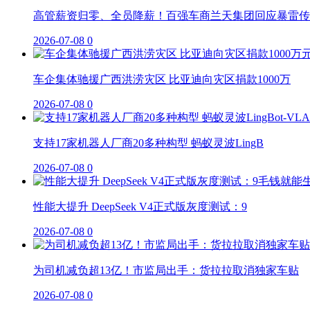
高管薪资归零、全员降薪！百强车商兰天集团回应暴雷传
2026-07-08
0
车企集体驰援广西洪涝灾区 比亚迪向灾区捐款1000万
2026-07-08
0
支持17家机器人厂商20多种构型 蚂蚁灵波LingB
2026-07-08
0
性能大提升 DeepSeek V4正式版灰度测试：9
2026-07-08
0
为司机减负超13亿！市监局出手：货拉拉取消独家车贴
2026-07-08
0