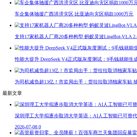
车企集体驰援广西洪涝灾区 比亚迪向灾区捐款1000万元
支持17家机器人厂商20多种构型 蚂蚁灵波LingBot-VLA 
性能大提升 DeepSeek V4正式版灰度测试：9毛钱就能生
为司机减负超13亿！市监局出手：货拉拉取消独家车贴 抽
最新文章
深圳理工大学拟逐步取消大学英语：AI人工智能已可替
2026-07-08
0