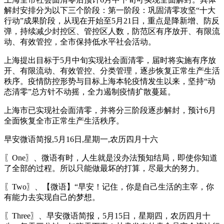
解封安排分为以下三个阶段：第一阶段：巩固清零攻坚“十大
行动”成果阶段，从现在开始至5月21日，重点是降新增、防反
弹，持续减少封控区、管控区人数，防范区有序放开、有限流
动、有效管控，全市保持低水平社会活动。
上海提出目标于5月中旬实现社会面清零，届时将实施有序放
开、有限流动、有效管控、分类管理，逐步恢复正常生产生活
秩序。疫情防控形势与目标上海本轮疫情发生以来，坚持“动
态清零”总方针不动摇，全力遏制疫情扩散蔓延。
上海市已实现社会面清零，并将分三阶段逐步解封，预计6月
全面恢复全市正常生产生活秩序。
早安微语简报,5月16日,星期一,农历四月十六
〖One〗、微语有时，人生就是没办法预知结局，即使你知道
了全部的过程。所以只能做最坏的打算，尽最大的努力。
〖Two〗、【微语】“早安！记住，你是自己生活的主宰，你
有能力去实现自己的梦想。
〖Three〗、早安微语简报，5月15日，星期四，农历四月十