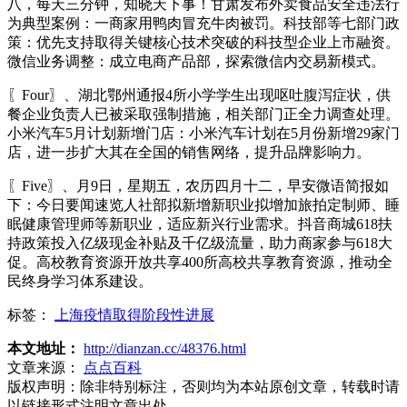
八，每天三分钟，知晓天下事！甘肃发布外卖食品安全违法行
为典型案例：一商家用鸭肉冒充牛肉被罚。科技部等七部门政
策：优先支持取得关键核心技术突破的科技型企业上市融资。
微信业务调整：成立电商产品部，探索微信内交易新模式。
〖Four〗、湖北鄂州通报4所小学学生出现呕吐腹泻症状，供
餐企业负责人已被采取强制措施，相关部门正全力调查处理。
小米汽车5月计划新增门店：小米汽车计划在5月份新增29家门
店，进一步扩大其在全国的销售网络，提升品牌影响力。
〖Five〗、月9日，星期五，农历四月十二，早安微语简报如
下：今日要闻速览人社部拟新增新职业拟增加旅拍定制师、睡
眠健康管理师等新职业，适应新兴行业需求。抖音商城618扶
持政策投入亿级现金补贴及千亿级流量，助力商家参与618大
促。高校教育资源开放共享400所高校共享教育资源，推动全
民终身学习体系建设。
标签：
上海疫情取得阶段性进展
本文地址：
http://dianzan.cc/48376.html
文章来源：
点点百科
版权声明：
除非特别标注，否则均为本站原创文章，转载时请
以链接形式注明文章出处。