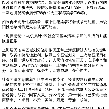
以及政府科学防控的结果。随着疫情的逐步控制，逐步解封的
条件也在逐步成熟。疫情数据持续向好4月30日，上海新增本
土新冠肺炎确诊病例788例和无症状感染者7084例。
如果再出现阳性感染者，该阳性感染者将会被隔离处置。虽说
阳性感染者肯定先会被隔离处置。
上海疫情稳中向好,累计7区社会面基本清零,居民的生活何时能
恢复正常...
上海居民按照区域划分逐步恢复正常上海疫情进入防控关键时
期，取得了阶段性胜利。按照三个区域划分，上海地区采用有
序、分批、逐步开放政策，让人员流动恢复正常，实现生产和
生活规划，达到常态化的目的。上海疫情朝着积极好转的趋
势，朝着动态清零目标努力，众志成城。齐心协力。
社会面清零意味着社区中没有传染源，疫情控制取得主动权，
为解封恢复正常生活奠定基础。上海社会面清零的当前状态总
体趋势：从4月15日至4月26日，上海社会面感染人数总体呈下
滑趋势，尽管中间有反复。分区情况：第一梯队（已实现社会
面清零）：崇明、奉贤、黄浦、嘉定、青浦、杨浦。
上海全市社会面清零后预计6月中下旬可实现全面解封。具体