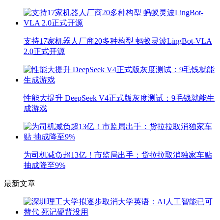
支持17家机器人厂商20多种构型 蚂蚁灵波LingBot-VLA
2.0正式开源
性能大提升 DeepSeek V4正式版灰度测试：9毛钱就能生
成游戏
为司机减负超13亿！市监局出手：货拉拉取消独家车贴
抽成降至9%
最新文章