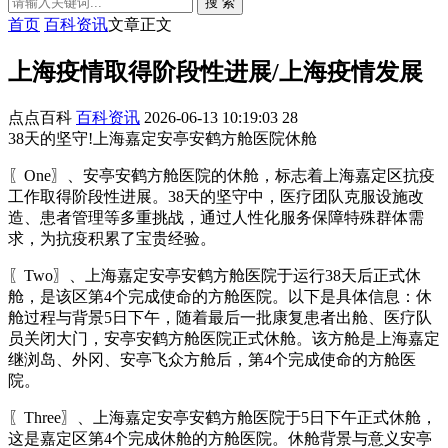
搜 索
首页
百科资讯
文章正文
上海疫情取得阶段性进展/上海疫情发展
点点百科
百科资讯
2026-06-13 10:19:03
28
38天的坚守!上海嘉定安亭安鹤方舱医院休舱
〖One〗、安亭安鹤方舱医院的休舱，标志着上海嘉定区抗疫
工作取得阶段性进展。38天的坚守中，医疗团队克服设施改
造、患者管理等多重挑战，通过人性化服务保障特殊群体需
求，为抗疫积累了宝贵经验。
〖Two〗、上海嘉定安亭安鹤方舱医院于运行38天后正式休
舱，是该区第4个完成使命的方舱医院。以下是具体信息：休
舱过程与背景5日下午，随着最后一批康复患者出舱、医疗队
员关闭大门，安亭安鹤方舱医院正式休舱。该方舱是上海嘉定
继浏岛、外冈、安亭飞众方舱后，第4个完成使命的方舱医
院。
〖Three〗、上海嘉定安亭安鹤方舱医院于5日下午正式休舱，
这是嘉定区第4个完成休舱的方舱医院。休舱背景与意义安亭