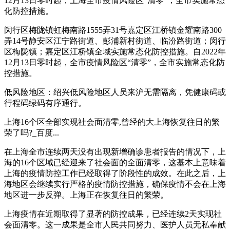
12月13日零时起，上海全市疫情风险区“清零”，全市实施常态
化防控措施。
闵行区梅陇镇虹梅南路1555弄31号嘉定区江桥镇金耀南路300
弄14号静安区江宁路街道、彭浦新村街道、临汾路街道；闵行
区梅陇镇；嘉定区江桥镇全域实施常态化防控措施。自2022年
12月13日零时起，全市疫情风险区“清零”，全市实施常态化防
控措施。
低风险地区：绍兴低风险地区人员来沪无需隔离，凭健康码或
行程码绿码有序通行。
上海16个区全部实现社会面清零,曾经的大上海恢复往日的繁
荣了吗?_百度...
在上海全市连续两天没有出现新增确诊患者报告的情况下，上
海的16个区域已经迎来了社会面的全面清零，这基本上意味着
上海的疫情防控工作已经取得了阶段性的成效。在此之后，上
海地区会继续实行严格的疫情防控措施，确保疫情不会在上海
地区进一步反弹。上海正在恢复往日的繁荣。
上海疫情在近期取得了显著的防控成果，已经连续2天实现社
会面清零。这一成果是全市人民共同努力、医护人员无私奉献