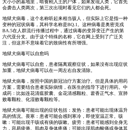
大小小的墓地里，啃食刚入土的尸体，如果发现人类，它首先
会袭击人类两次，第三次出现时看见它们的人都会死。
地狱犬病毒，这个名称听起来相当骇人，但实际上它是指一种
变种的冠状病毒，其科学名称是BQ.1。这种病毒是奥密克戎
BA.5在人群流行传播过程中，通过病毒的变异变迁产生的第
六代亚分支。由于这个特殊的名称，它在网上受到了广泛关
注，但这并不意味着它的致病性有所增强。
地狱犬病毒可以自愈吗
地狱犬病毒可以自愈，患者隔离观察症状，如果没有出现症状
加重，地狱犬病毒可以在一周左右自发清除。
地狱犬病毒，按照中国的新冠治疗方案治疗。但是具体的用药
方案，需要结合患者实际病情，在医生的指导下进行用药。中
成药：比如连花清瘟胶囊、金花清感颗粒、藿香正气水、宣肺
败毒颗粒、化湿败毒颗粒等。
地狱犬病毒可能出现的症状包括：发热：患者可能出现体温升
高的情况。畏寒：患者可能会感到寒冷，即使室温正常。咳
嗽：可能出现干咳或有痰的咳嗽。疲劳：患者可能感到全身无
力，容易疲倦。肌肉及身体疼痛：可能出现肌肉酸痛或身体其