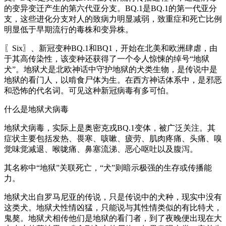
的变异变迁产生的第六代亚分支。BQ.1是BQ.1的第一代亚分
支，这些进化分支对人的致病力明显减弱，致重症和死亡比例
明显低于早期流行的毒株和变异株。
〖Six〗、新冠变种BQ.1和BQ1，开始在北美和欧洲肆虐，由
于其高传染性，该变种还获得了一个令人惊悚的绰号“地狱
犬”。地狱犬是北欧神话中守护地狱的犬类生物，是传说中是
地狱的看门人，以啃食尸体为生。在西方神话体系中，是邪恶
和恐怖的代名词。可见这种新冠病毒有多可怕。
什么是地狱犬病毒
地狱犬病毒，实际上是奥密克戎BQ.1变体，被广泛关注。其
症状主要包括发热、畏寒、咳嗽、疲劳、肌肉疼痛、头痛、嗅
觉味觉减退、喉咙痛、鼻塞流涕、恶心呕吐以及腹泻。
其名称中“地狱”关联死亡，“犬”则暗示极强的生存或传播能
力。
地狱犬出自罗马尼亚的传说，只是传说中的犬种，现实中没有
这类犬。地狱犬性情凶猛，只能说与其性情类似的有比特犬，
鬼獒。地狱犬相传他们是地狱的看门者，到了夜晚便出现在大