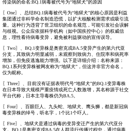
传染病的命名:BQ.1病毒被代号为“地狱犬”的原因
〖One〗、总结BQ.1病毒被代号为“地狱犬”的核心原因是利益
集团通过非科学命名制造恐慌，以扩大核酸检测需求或吸引流
量。这种行为违背了世卫组织的命名规范，可能引发社会误解
与歧视。公众应依据科学机构（如中国疾控中心）的权威信
息，理性看待病毒变异，避免被利益驱动的宣传误导。
〖Two〗、BQ.1变异株是奥密克戎BA.5变异产生的第六代亚
分支，其致病力明显减弱，未观察到致病力、住院率和病死率
增加，但免疫逃逸能力增强。以下是详细介绍：名称来源：
BQ.1系列变异株被网友称为“地狱犬”，但这并非官方命名，
仅为昵称。
〖Three〗、目前没有证据表明代号“地狱犬”的BQ.1变异毒株
在日本导致大规模严重疫情或死亡人数激增，其名称源于社交
平台代称，日本主导毒株仍为BA.5。
〖Four〗、百眼巨人、九头蛇、地狱犬、鹰头狮，都是新冠病
毒变异株的绰号，听名字，1个比1个吓人。
〖Five〗、地狱犬是通过病毒的变异变迁产生的第六代亚分
支。BQ.1是奥密克戎BA.5在人群流行传播过程中，通过病毒