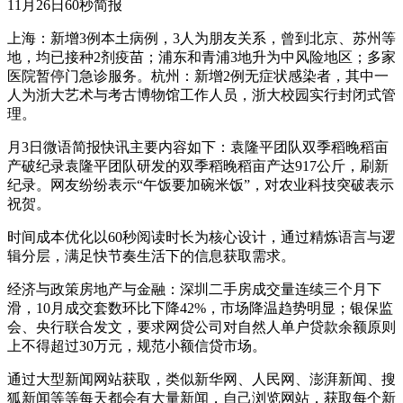
11月26日60秒简报
上海：新增3例本土病例，3人为朋友关系，曾到北京、苏州等
地，均已接种2剂疫苗；浦东和青浦3地升为中风险地区；多家
医院暂停门急诊服务。杭州：新增2例无症状感染者，其中一
人为浙大艺术与考古博物馆工作人员，浙大校园实行封闭式管
理。
月3日微语简报快讯主要内容如下：袁隆平团队双季稻晚稻亩
产破纪录袁隆平团队研发的双季稻晚稻亩产达917公斤，刷新
纪录。网友纷纷表示“午饭要加碗米饭”，对农业科技突破表示
祝贺。
时间成本优化以60秒阅读时长为核心设计，通过精炼语言与逻
辑分层，满足快节奏生活下的信息获取需求。
经济与政策房地产与金融：深圳二手房成交量连续三个月下
滑，10月成交套数环比下降42%，市场降温趋势明显；银保监
会、央行联合发文，要求网贷公司对自然人单户贷款余额原则
上不得超过30万元，规范小额信贷市场。
通过大型新闻网站获取，类似新华网、人民网、澎湃新闻、搜
狐新闻等等每天都会有大量新闻，自己浏览网站，获取每个新