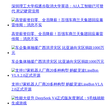
深圳理工大学拟逐步取消大学英语：AI人工智能已可替
代 死记硬背没用
高管薪资归零、全员降薪！百强车商兰天集团回应暴雷
传闻：消息不实
车企集体驰援广西洪涝灾区 比亚迪向灾区捐款1000万元
支持17家机器人厂商20多种构型 蚂蚁灵波LingBot-VLA
2.0正式开源