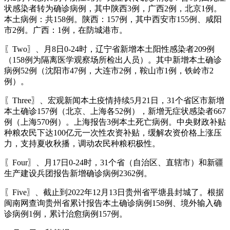
状感染者转为确诊病例，其中陕西3例，广西2例，北京1例。
本土病例：共158例。陕西：157例，其中西安市155例、咸阳
市2例。广西：1例，在防城港市。
〖Two〗、月8日0-24时，辽宁省新增本土阳性感染者209例
（158例为隔离医学观察场所检出人员）。其中新增本土确诊
病例52例（沈阳市47例，大连市2例，鞍山市1例，铁岭市2
例）。
〖Three〗、宏观新闻本土疫情持续5月21日，31个省区市新增
本土确诊157例（北京、上海各52例），新增无症状感染者667
例（上海570例）。上海报告3例本土死亡病例。中央财政补贴
种粮农民下达100亿元一次性农资补贴，缓解农资价格上涨压
力，支持夏收秋播，调动农民种粮积极性。
〖Four〗、月17日0-24时，31个省（自治区、直辖市）和新疆
生产建设兵团报告新增确诊病例2362例。
〖Five〗、截止到2022年12月13日贵州省平塘县封城了。根据
闽南网查询贵州省累计报告本土确诊病例158例、境外输入确
诊病例1例，累计治愈病例157例。