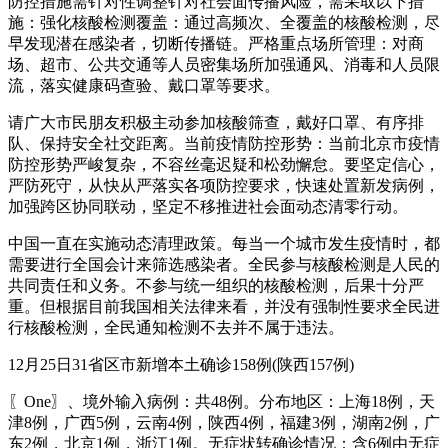
防控措施需针对性调整针对社会面传播风险，需采取以下措
施：强化核酸检测覆盖：通过高频次、全覆盖的核酸检测，尽
早发现潜在感染者，切断传播链。严格重点场所管理：对商
场、超市、公共交通等人员密集场所加强通风、消毒和人员限
流，落实健康码查验、戴口罩等要求。
请广大市民朋友积极主动参加核酸筛查，戴好口罩、有序排
队、保持安全社交距离。当前疫情防控形势：当前北京市疫情
防控形势严峻复杂，不容丝毫迟疑和松劲懈怠。要坚定信心，
严防死守，从快从严落实各项防控要求，快速处置新发病例，
加强跨区协同联动，坚定不移推进社会面动态清零行动。
中国一直在实施动态清理政策。每当一个城市发生疫情时，都
需要进行全国会计来筛选感染者。全民参与核酸检测是人民的
共同责任和义务。不参与统一组织的核酸检测，后果十分严
重。但根据目前我国相关法律来看，并没有强制性要求全民进
行核酸检测，全民通知检测不去并不属于违法。
12月25日31省区市新增本土确诊158例(陕西157例)
〖One〗、境外输入病例：共48例。分布地区：上海18例，天
津8例，广西5例，云南4例，陕西4例，福建3例，湖南2例，广
东2例，北京1例，浙江1例。无症状转确诊情况：含6例由无症