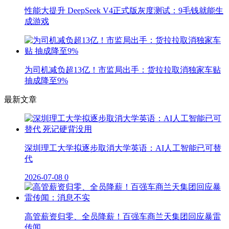
性能大提升 DeepSeek V4正式版灰度测试：9毛钱就能生
成游戏
为司机减负超13亿！市监局出手：货拉拉取消独家车贴
抽成降至9%
最新文章
深圳理工大学拟逐步取消大学英语：AI人工智能已可替
代
2026-07-08
0
高管薪资归零、全员降薪！百强车商兰天集团回应暴雷
传闻