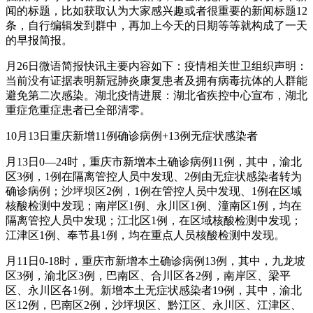
闻的标题，比如获取认为大家感兴趣或者很重要的新闻标题12
条，自行编辑发到群中，再加上今天的日期等等就构成了一天
的早报简报。
月26日微语简报快讯主要内容如下：疫情相关世卫组织声明：
当前没有证据表明新冠肺炎康复患者及拥有病毒抗体的人群能
避免第二次感染。湖北疫情进展：湖北省疾控中心宣布，湖北
重症危重症患者已全部清零。
10月13日重庆新增11例确诊病例+13例无症状感染者
月13日0—24时，重庆市新增本土确诊病例11例，其中，渝北
区3例，1例在隔离管控人员中发现、2例由无症状感染者转为
确诊病例；沙坪坝区2例，1例在管控人员中发现、1例在区域
核酸检测中发现；南岸区1例、永川区1例、潼南区1例，均在
隔离管控人员中发现；江北区1例，在区域核酸检测中发现；
江津区1例、奉节县1例，均在重点人员核酸检测中发现。
月11日0-18时，重庆市新增本土确诊病例13例，其中，九龙坡
区3例，渝北区3例，巴南区、合川区各2例，南岸区、梁平
区、永川区各1例。新增本土无症状感染者19例，其中，渝北
区12例，巴南区2例，沙坪坝区、黔江区、永川区、江津区、