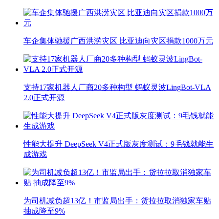
车企集体驰援广西洪涝灾区 比亚迪向灾区捐款1000万元
支持17家机器人厂商20多种构型 蚂蚁灵波LingBot-VLA
2.0正式开源
性能大提升 DeepSeek V4正式版灰度测试：9毛钱就能生
成游戏
为司机减负超13亿！市监局出手：货拉拉取消独家车贴
抽成降至9%