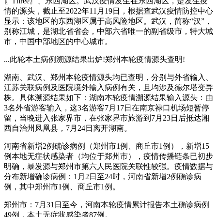
〖Three〗、东西湖区。武汉疫情发生在东西湖区，是发生疫
情的源头，截止至2022年11月19日，根据查武汉疫情防控中心
显示：该地区的东西湖区属于高风险地区。武汉，简称“汉”，
别称江城，是湖北省省会，中部六省唯一的副省级市，特大城
市，中国中部地区的中心城市。
...此轮本土病例溯源结果出炉!郑州本轮疫情源头查明!
湖南、武汉、郑州本轮疫情源头均已查明，分别与外省输入、
江苏关联病例及医院境外输入病例有关，且均涉及德尔塔变异
株。具体溯源结果如下：湖南本轮疫情溯源结果输入源头：由
3名外省游客输入，这3名游客7月17日在南京禄口机场短暂停
留，当晚进入张家界市，在张家界市旅游到7月23日后抵达湘
西自治州凤凰县，7月24日离开湖南。
河南省新增2例确诊病例（郑州市1例、商丘市1例），新增15
例本地无症状感染者（均位于郑州市），疫情传播链条已初步
明确，暴发源与郑州市第六人民医院关联性较强。疫情数据与
分布新增确诊病例：1月2日至24时，河南省新增2例确诊病
例，其中郑州市1例、商丘市1例。
郑州市：7月31日至今，河南本轮疫情累计报告本土确诊病例
49例，本土无症状感染者87例。