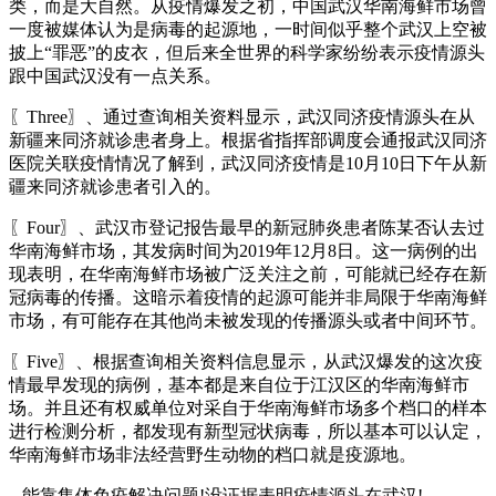
类，而是大自然。从疫情爆发之初，中国武汉华南海鲜市场曾
一度被媒体认为是病毒的起源地，一时间似乎整个武汉上空被
披上“罪恶”的皮衣，但后来全世界的科学家纷纷表示疫情源头
跟中国武汉没有一点关系。
〖Three〗、通过查询相关资料显示，武汉同济疫情源头在从
新疆来同济就诊患者身上。根据省指挥部调度会通报武汉同济
医院关联疫情情况了解到，武汉同济疫情是10月10日下午从新
疆来同济就诊患者引入的。
〖Four〗、武汉市登记报告最早的新冠肺炎患者陈某否认去过
华南海鲜市场，其发病时间为2019年12月8日。这一病例的出
现表明，在华南海鲜市场被广泛关注之前，可能就已经存在新
冠病毒的传播。这暗示着疫情的起源可能并非局限于华南海鲜
市场，有可能存在其他尚未被发现的传播源头或者中间环节。
〖Five〗、根据查询相关资料信息显示，从武汉爆发的这次疫
情最早发现的病例，基本都是来自位于江汉区的华南海鲜市
场。并且还有权威单位对采自于华南海鲜市场多个档口的样本
进行检测分析，都发现有新型冠状病毒，所以基本可以认定，
华南海鲜市场非法经营野生动物的档口就是疫源地。
...能靠集体免疫解决问题!没证据表明疫情源头在武汉!