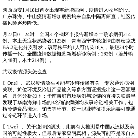
陕西西安1月18日首次出现零新增病例，疫情进入收尾阶段。
广东珠海、中山疫情新增加病例均来自集中隔离筛查，社区传
播风险逐步降低。
月27日0—24时，全国31个省区市报告新增本土确诊病例214
例、本土无症状感染者1123例，青海西宁本轮疫情由奥密克戎
BA.2进化分支引发，该毒株平均1人可传染18人，最短24小时
传播一代。全国疫情数据概览新增确诊病例：262例（境外输
入48例，本土214例）。
武汉疫情源头怎么查
〖One〗、武汉疫情源头可能与冷链传播有关，专家通过病例
关联、摊位环境及冷链产品输入等多方面证据提出这一溯源思
路。具体分析如下：华南海鲜市场病例与冷链的直接关联最早
发现于华南海鲜市场的3名确诊病例均从事冷链相关工作，包
括冷链食品搬运、销售等环节。这一职业特征提示病毒可能通
过冷链环节进入市场。
〖Two〗、关于疫情的源头，此前有人推测是中国武汉以及美
国的可能性极大，但最后专家查明真相，源头可能不是来自人