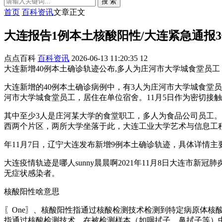
搜 索
首页
百科资讯
文章正文
大连报告1例本土核酸阳性/大连紧急通报
点点百科
百科资讯
2026-06-13 11:20:35
12
大连新增40例本土确诊轨迹公布,多人为庄河市大学城食堂员工
大连新增的40例本土确诊病例中，有3人为庄河市大学城食堂
河市大学城食堂员工，居住在单位宿舍。11月5日作为密切接
其中至少3人是庄河某大学的食堂职工，多人为食品公司员工。
西两个片区，两所大学坐落于此，大连工业大学艺术与信息工
年11月7日，辽宁大连发布新增9例本土确诊轨迹，具体详情主
大连疫情轨迹是哪人sunny晨晨啊2021年11月8日大连市新
无症状感染者。
核酸阳性啥意思
〖One〗、核酸阳性指通过核酸检测技术检测到特定病原体
指通过核酸检测技术，在被检测样本（如咽拭子、鼻拭子等）