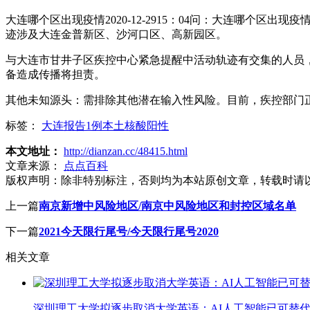
大连哪个区出现疫情2020-12-2915：04问：大连哪个
迹涉及大连金普新区、沙河口区、高新园区。
与大连市甘井子区疾控中心紧急提醒中活动轨迹有交集的人员，
备造成传播将担责。
其他未知源头：需排除其他潜在输入性风险。目前，疾控部门
标签：
大连报告1例本土核酸阳性
本文地址：
http://dianzan.cc/48415.html
文章来源：
点点百科
版权声明：
除非特别标注，否则均为本站原创文章，转载时请
上一篇
南京新增中风险地区/南京中风险地区和封控区域名单
下一篇
2021今天限行尾号/今天限行尾号2020
相关文章
深圳理工大学拟逐步取消大学英语：AI人工智能已可替代