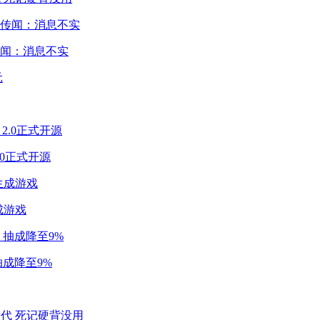
闻：消息不实
2.0正式开源
成游戏
成降至9%