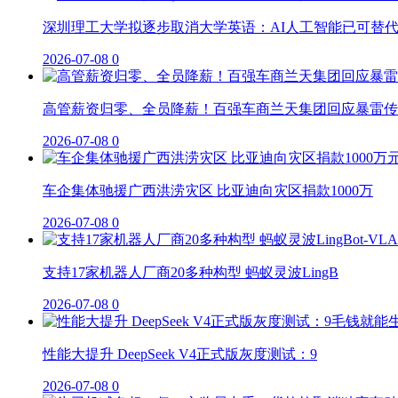
深圳理工大学拟逐步取消大学英语：AI人工智能已可替
2026-07-08
0
高管薪资归零、全员降薪！百强车商兰天集团回应暴雷传
2026-07-08
0
车企集体驰援广西洪涝灾区 比亚迪向灾区捐款1000万
2026-07-08
0
支持17家机器人厂商20多种构型 蚂蚁灵波LingB
2026-07-08
0
性能大提升 DeepSeek V4正式版灰度测试：9
2026-07-08
0