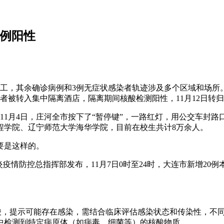
3例阳性
员工，其余确诊病例和3例无症状感染者轨迹涉及多个区域和场所
触者被转入集中隔离酒店，隔离期间核酸检测阳性，11月12日转
11月4日，庄河全市按下了“暂停键”，一路红灯，用公交车封路
程学院、辽宁师范大学海华学院，目前在校生共计8万余人。
要是这样的。
冠肺炎疫情防控总指挥部发布，11月7日0时至24时，大连市新增2
核酸，提示可能存在感染，需结合临床评估感染状态和传染性，不
中检测到特定病原体（如病毒、细菌等）的核酸物质。