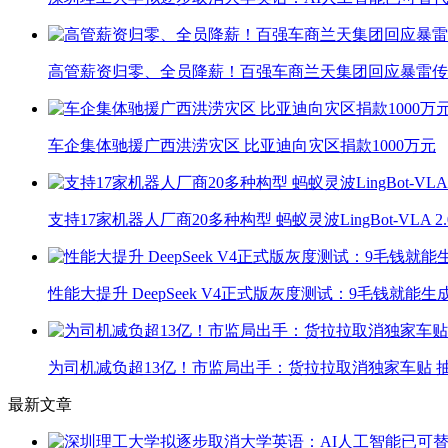
高管薪资归零、全员降薪！百强车商兰天集团回应暴雷传
车企集体驰援广西洪涝灾区 比亚迪向灾区捐款1000万元
支持17家机器人厂商20多种构型 蚂蚁灵波LingBot-VLA 
性能大提升 DeepSeek V4正式版灰度测试：9毛钱就能生
为司机减负超13亿！市监局出手：货拉拉取消独家车贴 抽
最新文章