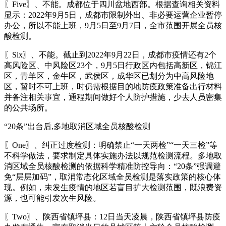
〖Five〗、不能。成都位于四川盆地西部。根据查询相关资料
显示：2022年9月5日，成都市限制外出、非必要运营企业暂停
办公，所以不能上班，9月5日至9月7日，全市范围开展全员核
酸检测。
〖Six〗、不能。截止到2022年9月22日，成都市疫情还有2个
高风险区、中风险区23个，9月5日行政区内包括高新区，锦江
区，青羊区，金牛区，武侯区，成华区已划分为中高风险地
区，暂时不可上班，时仍需根据目的地防疫政策准备出行材料
并备注相关事宜，通程期间做好个人防护措施，少去人员密集
的公共场所。
“20条”出台后,多地取消区域全员核酸检测
〖One〗、纠正过度检测：明确禁止“一天两检”“一天三检”等
不科学做法，要求制定具体实施办法以规范检测流程。多地取
消区域全员核酸检测的依据科学精准防控导向：“20条”强调避
免“层层加码”，取消常态化区域全员检测是落实政策的核心体
现。例如，未发生疫情的地区若盲目扩大检测范围，既浪费资
源，也可能引发次生风险。
〖Two〗、陕西省镇坪县：12日当天凌晨，陕西省镇坪县防疫