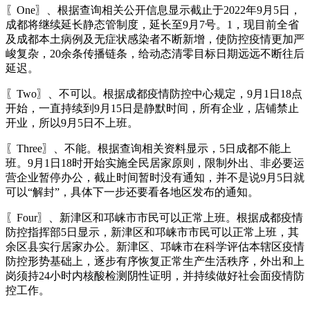
〖One〗、根据查询相关公开信息显示截止于2022年9月5日，
成都将继续延长静态管制度，延长至9月7号。1，现目前全省
及成都本土病例及无症状感染者不断新增，使防控疫情更加严
峻复杂，20余条传播链条，给动态清零目标日期远远不断往后
延迟。
〖Two〗、不可以。根据成都疫情防控中心规定，9月1日18点
开始，一直持续到9月15日是静默时间，所有企业，店铺禁止
开业，所以9月5日不上班。
〖Three〗、不能。根据查询相关资料显示，5日成都不能上
班。9月1日18时开始实施全民居家原则，限制外出、非必要运
营企业暂停办公，截止时间暂时没有通知，并不是说9月5日就
可以“解封”，具体下一步还要看各地区发布的通知。
〖Four〗、新津区和邛崃市市民可以正常上班。根据成都疫情
防控指挥部5日显示，新津区和邛崃市市民可以正常上班，其
余区县实行居家办公。新津区、邛崃市在科学评估本辖区疫情
防控形势基础上，逐步有序恢复正常生产生活秩序，外出和上
岗须持24小时内核酸检测阴性证明，并持续做好社会面疫情防
控工作。