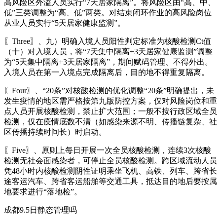
高风险区外溢人员实行“7天居家隔离”。将风险区由“高、中、
低”三类调整为“高、低”两类。对结束闭环作业的高风险岗位
从业人员实行“5天居家健康监测”。
〖Three〗、九）明确入境人员阳性判定标准为核酸检测Ct值
（十）对入境人员，将“7天集中隔离+3天居家健康监测”调整
为“5天集中隔离+3天居家隔离”，期间赋码管理、不得外出。
入境人员在第一入境点完成隔离后，目的地不得重复隔离。
〖Four〗、“20条”对核酸检测的优化调整“20条”明确提出，未
发生疫情的地区需严格按第九版防控方案，仅对风险岗位和重
点人员开展核酸检测，禁止扩大范围；一般不按行政区域全员
检测，仅在疫情底数不清（如感染来源不明、传播链复杂、社
区传播持续时间长）时启动。
〖Five〗、原则上每日开展一次全员核酸检测，连续3次核酸
检测无社会面感染者，可停止全员核酸检测。跨区域流动人员
凭48小时内核酸检测阴性证明乘坐飞机、高铁、列车、跨省长
途客运汽车、跨省客运船舶等交通工具，抵达目的地后要按属
地要求进行“落地检”。
成都9.5日静态管理吗