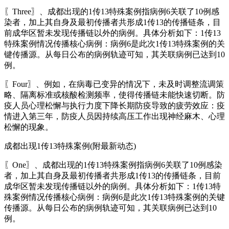
〖Three〗、成都出现的1传13特殊案例指病例6关联了10例感
染者，加上其自身及最初传播者共形成1传13的传播链条，目
前成华区暂未发现传播链以外的病例。具体分析如下：1传13
特殊案例情况传播核心病例：病例6是此次1传13特殊案例的关
键传播源。从每日公布的病例轨迹可知，其关联病例已达到10
例。
〖Four〗、例如，在病毒已变异的情况下，未及时调整流调策
略、隔离标准或核酸检测频率，使得传播链未能快速切断。防
疫人员心理松懈与执行力度下降长期防疫导致的疲劳效应：疫
情进入第三年，防疫人员因持续高压工作出现神经麻木、心理
松懈的现象。
成都出现1传13特殊案例(附最新动态)
〖One〗、成都出现的1传13特殊案例指病例6关联了10例感染
者，加上其自身及最初传播者共形成1传13的传播链条，目前
成华区暂未发现传播链以外的病例。具体分析如下：1传13特
殊案例情况传播核心病例：病例6是此次1传13特殊案例的关键
传播源。从每日公布的病例轨迹可知，其关联病例已达到10
例。