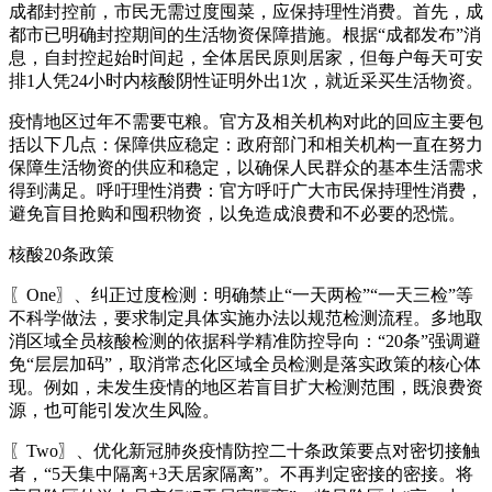
成都封控前，市民无需过度囤菜，应保持理性消费。首先，成
都市已明确封控期间的生活物资保障措施。根据“成都发布”消
息，自封控起始时间起，全体居民原则居家，但每户每天可安
排1人凭24小时内核酸阴性证明外出1次，就近采买生活物资。
疫情地区过年不需要屯粮。官方及相关机构对此的回应主要包
括以下几点：保障供应稳定：政府部门和相关机构一直在努力
保障生活物资的供应和稳定，以确保人民群众的基本生活需求
得到满足。呼吁理性消费：官方呼吁广大市民保持理性消费，
避免盲目抢购和囤积物资，以免造成浪费和不必要的恐慌。
核酸20条政策
〖One〗、纠正过度检测：明确禁止“一天两检”“一天三检”等
不科学做法，要求制定具体实施办法以规范检测流程。多地取
消区域全员核酸检测的依据科学精准防控导向：“20条”强调避
免“层层加码”，取消常态化区域全员检测是落实政策的核心体
现。例如，未发生疫情的地区若盲目扩大检测范围，既浪费资
源，也可能引发次生风险。
〖Two〗、优化新冠肺炎疫情防控二十条政策要点对密切接触
者，“5天集中隔离+3天居家隔离”。不再判定密接的密接。将