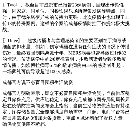
〖Two〗、截至目前成都市已报告23例病例，呈现出传染性
强、同家庭、同单位、同餐饮娱乐场所聚集发病等特点。同
时，由于德尔塔变异株的传播力更强，此次疫情中也出现了1
传13的特殊案例。这样的个案给成都疫情防控工作提出极大挑
战。
〖Three〗、超级传播者与普通感染者的主要区别在于病毒或
细菌的排出量。例如，伤寒玛丽在没有任何症状的情况下传播
伤寒，最终被强制隔离数十年。MERS病毒也曾导致过1传82
的情况。传染病学中的2/8定律表明，少数感染者导致多数疫
情传播，如埃博拉病毒61%的确诊病例由3%的感染者引起，
一场葬礼可能导致超过100人感染。
成都官方说不必盲目囤积生活物资
成都官方明确表示，民众不必盲目囤积生活物资，当前供应稳
定且储备充足。供应链稳定，储备充足成都市商务局副局长屈
松在疫情防控新闻发布会上指出，当前生活物资供应链保持稳
定，库存储备量完全能够满足市场需求。商超、电商平台等已
按日常需求的3倍加大备货量，重点区域还增配了配送力量，
确保物资供应不断档。