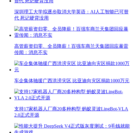
深圳理工大学拟逐步取消大学英语：AI人工智能已可替
代 死记硬背没用
高管薪资归零、全员降薪！百强车商兰天集团回应暴雷
传闻：消息不实
车企集体驰援广西洪涝灾区 比亚迪向灾区捐款1000万元
支持17家机器人厂商20多种构型 蚂蚁灵波LingBot-VLA
2.0正式开源