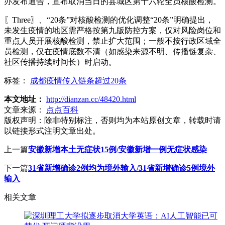
办发布通告，宣布取消当日的县城区第十六轮全员核酸检测。
〖Three〗、“20条”对核酸检测的优化调整“20条”明确提出，
未发生疫情的地区需严格按第九版防控方案，仅对风险岗位和
重点人员开展核酸检测，禁止扩大范围；一般不按行政区域全
员检测，仅在疫情底数不清（如感染来源不明、传播链复杂、
社区传播持续时间长）时启动。
标签：
成都疫情传入链条超过20条
本文地址：
http://dianzan.cc/48420.html
文章来源：
点点百科
版权声明：
除非特别标注，否则均为本站原创文章，转载时请
以链接形式注明文章出处。
上一篇
安徽新增本土无症状15例/安徽新增一例无症状感染
下一篇
31省新增确诊2例均为境外输入/31省新增确诊5例境外
输入
相关文章