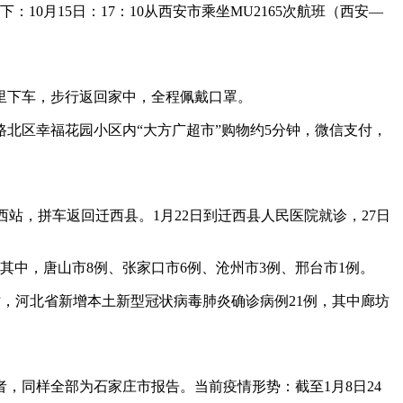
月15日：17：10从西安市乘坐MU2165次航班（西安—
泰里下车，步行返回家中，全程佩戴口罩。
在路北区幸福花园小区内“大方广超市”购物约5分钟，微信支付，
西站，拼车返回迁西县。1月22日到迁西县人民医院就诊，27日
例，其中，唐山市8例、张家口市6例、沧州市3例、邢台市1例。
—24时，河北省新增本土新型冠状病毒肺炎确诊病例21例，其中廊坊
，同样全部为石家庄市报告。当前疫情形势：截至1月8日24