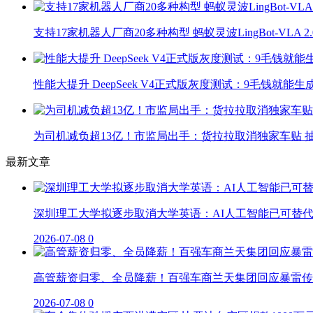
支持17家机器人厂商20多种构型 蚂蚁灵波LingBot-VLA 
性能大提升 DeepSeek V4正式版灰度测试：9毛钱就能生
为司机减负超13亿！市监局出手：货拉拉取消独家车贴 抽
最新文章
深圳理工大学拟逐步取消大学英语：AI人工智能已可替
2026-07-08
0
高管薪资归零、全员降薪！百强车商兰天集团回应暴雷传
2026-07-08
0