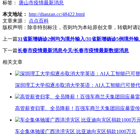
标签：
唐山市疫情最新消息
本文地址：
http://dianzan.cc/48422.html
文章来源：
点点百科
版权声明：
除非特别标注，否则均为本站原创文章，转载时请
上一篇
31省新增确诊2例均为境外输入/31省新增确诊5例境外输
下一篇
长春市疫情最新消息今天/长春市疫情最新数据消息
相关文章
深圳理工大学拟逐步取消大学英语：AI人工智能已可替代
高管薪资归零、全员降薪！百强车商兰天集团回应暴雷传
车企集体驰援广西洪涝灾区 比亚迪向灾区捐款1000万元