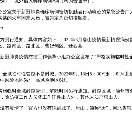
30例），境外输入确诊病例2例（均为普通型）。
公室关于新冠肺炎确诊病例密切接触者行动轨迹的紧急公告广大居
某某的火车同乘人员，被判定为密切接触者。
?
另行通知。具体内容如下：2022年3月唐山疫情最新情况病例数
新区、路南区、路北区、曹妃甸区、迁西县。
山市新冠肺炎疫情防控工作领导小组办公室发布了“严格实施临时
域临时性管控不是封城。2022年9月18日5：30时起，对河
处，中风险地区5处，高风险地区6处。
零时起实施临时全域封控管理，解除时间另行通知。封控区域：滦
人，除防疫工作人员凭工作证件出入外，其他人员严禁出入。
唐山没有疫情了，官方也没有说封城了。唐山，简称“唐”，河北