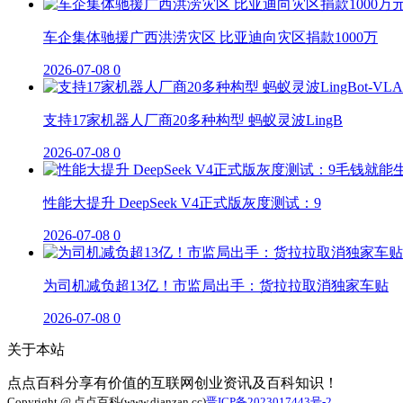
车企集体驰援广西洪涝灾区 比亚迪向灾区捐款1000万
2026-07-08
0
支持17家机器人厂商20多种构型 蚂蚁灵波LingB
2026-07-08
0
性能大提升 DeepSeek V4正式版灰度测试：9
2026-07-08
0
为司机减负超13亿！市监局出手：货拉拉取消独家车贴
2026-07-08
0
关于本站
点点百科分享有价值的互联网创业资讯及百科知识！
Copyright @ 点点百科(www.dianzan.cc)
晋ICP备2023017443号-2