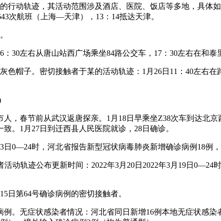
行动轨迹，其活动范围涉及酒店、医院、饭店等多地，具体如下：10
5643次航班（上海—天津），13：14抵达天津。
察。
6：30左右从唐山站西广场乘坐84路公交车，17：30左右在和
灰色帽子。密切接触者于某的活动轨迹：1月26日11：40左右
)
市人，春节前从武汉返唐探亲。1月18日早乘坐Z38次车到达北京
致。1月27日到迁西县人民医院就诊，28日确诊。
月13日0—24时，河北省报告新型冠状病毒肺炎新增确诊病例18
活动轨迹公布更新时间：2022年3月20日2022年3月19日0
5日第64号确诊病例的密切接触者。
病例。无症状感染者情况：河北省同日新增16例本地无症状感染者