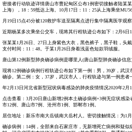
密接者行动轨迹详情唐山市曹妃甸区公布1例密切接触者陆某某的
上海），18：59抵达上海。10月17日：11：25从上海乘坐MU
月19日15点45分被120救护车送至隔离点进行集中隔离医学观
近期杨某多次乘坐公交车，现将其行程轨迹公布如下：2月6日1
张某某1月26日、27日上身紫色大衣，黑色裤子，黑子鞋，头戴
支付时间：11：48。于某1月26日身着浅蓝色短款羽绒服。
唐山第12例新型肺炎确诊病例是哪里人(唐山新型肺炎确诊信息
现将12例确诊病例行程轨迹公布如下第一例：男，39岁，武汉
确诊。第二例：女，37岁，武汉市人，行程轨迹与第一例患者一
年2月13日河北省新型冠状病毒感染的肺炎疫情情况2020年2
点击查看：3月20日唐山新增2例本土确诊病例+3例无症状感染者
市12例、唐山市7例、沧州市1例、邯郸市1例。
居住地址：新乐市南大岳镇南大岳村人。密切接触情况：为1月1
确诊病例：14例，全部来自石家庄市，无新增死亡病例和疑似