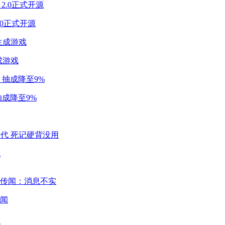
2.0正式开源
成游戏
成降至9%
代
闻