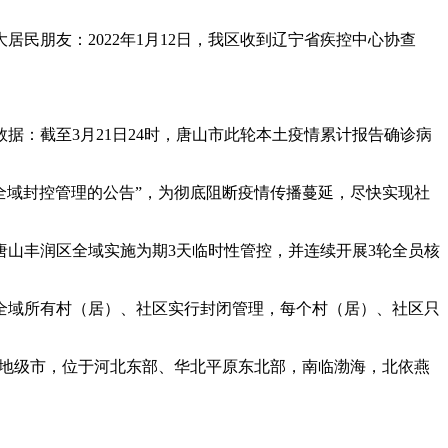
民朋友：2022年1月12日，我区收到辽宁省疾控中心协查
据：截至3月21日24时，唐山市此轮本土疫情累计报告确诊病
性全域封控管理的公告”，为彻底阻断疫情传播蔓延，尽快实现社
北唐山丰润区全域实施为期3天临时性管控，并连续开展3轮全员核
州市全域所有村（居）、社区实行封闭管理，每个村（居）、社区只
省辖地级市，位于河北东部、华北平原东北部，南临渤海，北依燕