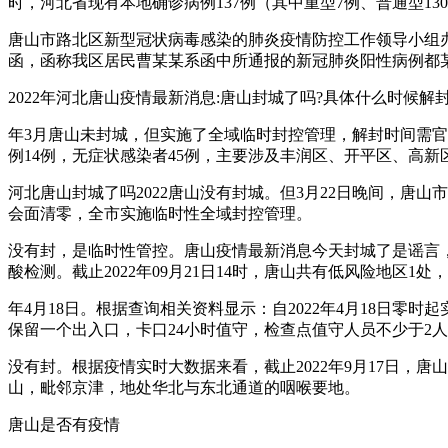
时，河北省现有本地确诊病例137例（其中重型7例、普通型1
唐山市路北区新型冠状病毒感染的肺炎疫情防控工作领导小组办
函，函称我区居民曹某某系函中所通报的新冠肺炎阳性病例都
2022年河北唐山疫情最新消息:唐山封城了吗?具体什么时候解封
年3月唐山未封城，但实施了全域临时封控管理，解封时间需官方
例14例，无症状感染者45例，主要涉及丰润区、开平区、高
河北唐山封城了吗2022唐山没有封城。但3月22日晚间，唐
会面清零，全市实施临时性全域封控管理。
没有封，是临时性管控。唐山疫情最新消息今天封城了是谣言，全
酸检测。截止2022年09月21日14时，唐山共有低风险地区1
年4月18日。根据查询相关资料显示：自2022年4月18日
保留一个出入口，卡口24小时值守，检查点值守人员不少于2
没有封。根据疫情实时大数据来看，截止2022年9月17日，
山，毗邻京津，地处华北与东北通道的咽喉要地。
唐山是否有疫情