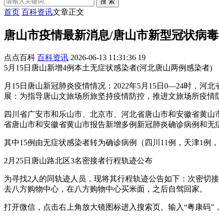
搜 索
首页
百科资讯
文章正文
唐山市疫情最新消息/唐山市新型冠状病
点点百科
百科资讯
2026-06-13 11:31:36
19
5月15日唐山新增4例本土无症状感染者(河北唐山两例感染者)
月15日唐山新冠肺炎疫情情况：2022年5月15日0—24时
展：为指导唐山文旅场所旅坚持疫情防控，推进文旅场所疫情
四川省广安市和乐山市、北京市、河北省唐山市和安徽省黄山市
省唐山市和安徽省黄山市报告新增多例新冠肺炎确诊病例和无
其中15例由无症状感染者转为确诊病例（四川11例，天津1例，
2月25日唐山路北区3名密接者行程轨迹公布
为寻找2人的同轨迹人员，现将其行程轨迹公告如下：次密切接触者郭
去八方购物中心，在八方购物中心买米面，之后自驾回家。
打开微信，点击右上角放大镜图标进入搜索页。输入“粤康码”，