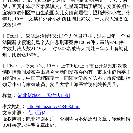
〖Three〗、据宜宾卫健委通报，新增确诊病例文某，女，64
岁，宜宾市翠屏区象鼻镇人。红星新闻我了解到，文某长期在
宜宾市叙州区中山生态园女儿女婿家居住，照顾外孙小杰。今
年1月10日，文某和外孙小杰前往湖北武汉，一大家人准备在
武汉过年。
〖Four〗、依法惩治侵犯公民个人信息犯罪，过去四年，全国
法院新收侵犯公民个人信息刑事案件10059件，审结9743件，
生效判决人数21726人，对3803名被告人判处三年以上有期徒
刑，比例达150%。
〖Five〗、今天（3月19日）上午10点上海市召开新冠肺炎疫
情防控新闻发布会出席今天新闻发布会的有：市卫生健康委主
任邬惊雷，中国工程院院士、同济大学校长陈杰，市疫情防控
领导小组专家组成员、复旦大学上海医学院副院长吴凡。
标签：
湖北新增本土无症状11例
本文地址：
http://dianzan.cc/48463.html
文章来源：
点点百科
版权声明：
除非特别标注，否则均为本站原创文章，转载时请
以链接形式注明文章出处。