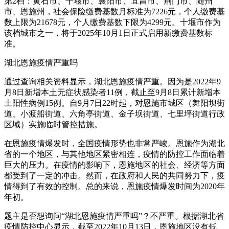
第2档：黄石市、十堰市、襄阳市、宜昌市、荆门市、随州
市、恩施州，社会保险缴费基数月标准为7226元，个人缴费基
数上限为21678元，个人缴费基数下限为4299元。十堰市作为
该档城市之一，将于2025年10月1日正式启用新缴费基数标
准。
湖北恩施疫情严重吗
通过查询相关资料显示，湖北恩施疫情严重。因为是2022年9
月8日新增本土无症状感染者11例，截止至9月8日累计新增本
土阳性病例15例。自9月7日22时起，对恩施市城区（舞阳坝街
道、小渡船街道、六角亭街道、金子坝街道、七里坪街道行政
区域）实施临时管控措施。
在恩施疫情爆发时，全国疫情形势也非常严峻。恩施作为湖北
省的一个地区，与其他地区紧密相连，疫情的防控工作面临着
巨大的压力。在疫情的影响下，恩施地区的社会、经济等方面
都受到了一定的冲击。然而，在政府和人民的共同努力下，疫
情得到了有效的控制。总的来说，恩施疫情爆发时间为2020年
年初。
题主是否想询问“湖北恩施疫情严重吗”？不严重。根据湖北省
疫情防控中心显示，截至2022年10月13日，恩施地区没有低、