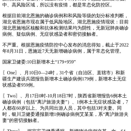
中、高风险区域，所以没有疫情，都是常态化防控区。
根据目前湖北恩施的确诊病例和和风险等级的划分标准判断，
湖北省恩施市现在属于低风险地区。湖北恩施疫情现状：目前
湖北恩施地区核酸和抗体检测结果均为阴性，无新冠肺炎确诊
病例、疑似病例、无症状感染者和密切接触者。
不严重。根据恩施疫情防控中心发布的消息得知，截止于2022
年8月31日，恩施近7天无新增确诊病例，属于常态化管理。
国家卫健委:10日新增本土“179+959”
〖One〗、月10日0—24时，31个省（自治区、直辖市）和新
疆生产建设兵团报告新增本土确诊病例179例，新增本土无症
状感染者959例。
〖Two〗、月17日0时-10月18日7时，陕西省新增报告6例本土
确诊病例（包括“离沪旅游夫妻”）、1例本土无症状感染者，7
人都在60岁以上、为共同出游人员，其中包括3对夫妻。同
时，银川卫健委通报新增1例确诊病例艾某某，系“离沪旅游夫
妻”的密切接触者。