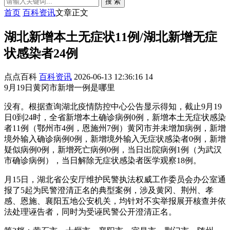
搜 索
首页
百科资讯
文章正文
湖北新增本土无症状11例/湖北新增无症
状感染者24例
点点百科
百科资讯
2026-06-13 12:36:16
14
9月19日黄冈市新增一例是哪里
没有。根据查询湖北疫情防控中心公告显示得知，截止9月19
日0到24时，全省新增本土确诊病例0例，新增本土无症状感染
者11例（鄂州市4例，恩施州7例）黄冈市并未增加病例，新增
境外输入确诊病例0例，新增境外输入无症状感染者0例，新增
疑似病例0例，新增死亡病例0例，当日出院病例1例（为武汉
市确诊病例），当日解除无症状感染者医学观察18例。
月15日，湖北省公安厅维护民警执法权威工作委员会办公室通
报了5起为民警澄清正名的典型案例，涉及黄冈、荆州、孝
感、恩施、襄阳五地公安机关，均针对不实举报展开核查并依
法处理诬告者，同时为受诬民警公开澄清正名。