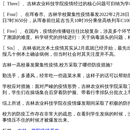
〖Three〗、吉林农业科技学院疫情经过的核心问题可归纳
〖Four〗、在珲春市。吉林学校聚集性疫情暴发2022年2月
日7时3650分，从珲春前往延吉当天10时39分乘坐高铁列车
〖Five〗、在国内，疫情的传播链往往比较复杂，涉及多个
了溯源的难度。科学研究的持续进行：关于病毒源头的问题，
〖Six〗、吉林省此次本土疫情其实从2月底就已经开始，最
报几十例本土确诊病例，但当时社会对其关注度并不高。
吉林一高校暴发聚集性疫情,校方采取了哪些防疫措施?
勤洗手，多通风，经常吃一些蔬菜水果，这样子的话可以帮助
学校应对措施：面对严峻的疫情形势，吉林农业科技学院采取
到，学生们在操场集合后穿着防护服、带着行李排队分批次上
综上所述，吉林农业科技学院在疫情爆发期间采取了积极的防
校方的防疫工作存在非常大的疏忽，在看到学生发病的时候，
事情压不住的时候才被爆发出来。