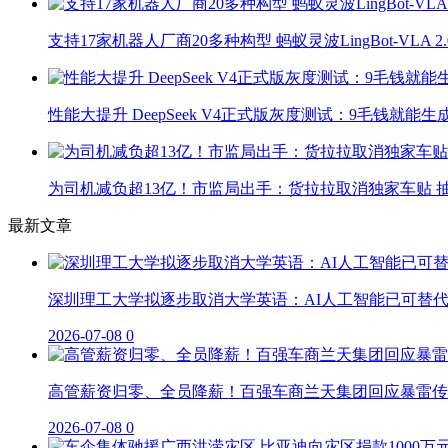
支持17家机器人厂商20多种构型 蚂蚁灵波LingBot-VLA 
性能大提升 DeepSeek V4正式版灰度测试：9毛钱就能生
为司机减负超13亿！市监局出手：货拉拉取消独家车贴 抽
最新文章
深圳理工大学拟逐步取消大学英语：AI人工智能已可替
2026-07-08
0
高管薪资归零、全员降薪！百强车商兰天集团回应暴雷传
2026-07-08
0