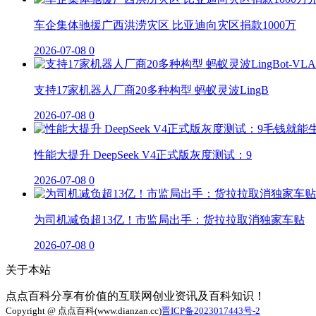
车企集体驰援广西洪涝灾区 比亚迪向灾区捐款1000万
2026-07-08
0
支持17家机器人厂商20多种构型 蚂蚁灵波LingB
2026-07-08
0
性能大提升 DeepSeek V4正式版灰度测试：9
2026-07-08
0
为司机减负超13亿！市监局出手：货拉拉取消独家车贴
2026-07-08
0
关于本站
点点百科分享有价值的互联网创业资讯及百科知识！
Copyright @ 点点百科(www.dianzan.cc)
晋ICP备2023017443号-2