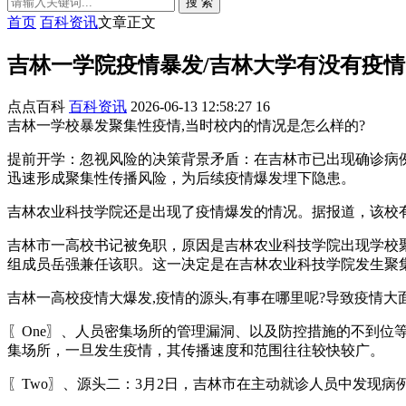
搜 索
首页
百科资讯
文章正文
吉林一学院疫情暴发/吉林大学有没有疫情
点点百科
百科资讯
2026-06-13 12:58:27
16
吉林一学校暴发聚集性疫情,当时校内的情况是怎么样的?
提前开学：忽视风险的决策背景矛盾：在吉林市已出现确诊病
迅速形成聚集性传播风险，为后续疫情爆发埋下隐患。
吉林农业科技学院还是出现了疫情爆发的情况。据报道，该校
吉林市一高校书记被免职，原因是吉林农业科技学院出现学校
组成员岳强兼任该职。这一决定是在吉林农业科技学院发生聚
吉林一高校疫情大爆发,疫情的源头,有事在哪里呢?导致疫情大面积
〖One〗、人员密集场所的管理漏洞、以及防控措施的不到
集场所，一旦发生疫情，其传播速度和范围往往较快较广。
〖Two〗、源头二：3月2日，吉林市在主动就诊人员中发现