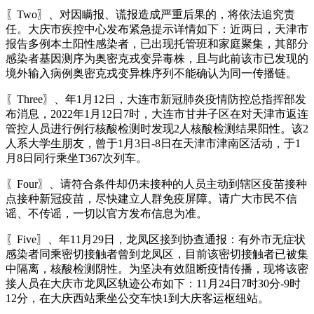
〖Two〗、对因瞒报、谎报造成严重后果的，将依法追究责
任。大庆市疾控中心发布紧急提示详情如下：近两日，天津市
报告多例本土阳性感染者，已出现托管班和家庭聚集，其部分
感染者基因测序为奥密克戎变异毒株，且与此前该市已发现的
境外输入病例奥密克戎变异株序列不能确认为同一传播链。
〖Three〗、年1月12日，大连市新冠肺炎疫情防控总指挥部发
布消息，2022年1月12日7时，大连市甘井子区在对天津市返连
管控人员进行例行核酸检测时发现2人核酸检测结果阳性。该2
人系大学生朋友，曾于1月3日-8日在天津市津南区活动，于1
月8日同行乘坐T367次列车。
〖Four〗、请符合条件却仍未接种的人员主动到辖区疫苗接种
点接种新冠疫苗，尽快建立人群免疫屏障。请广大市民不信
谣、不传谣，一切以官方发布信息为准。
〖Five〗、年11月29日，龙凤区接到协查通报：有外市无症状
感染者同乘密切接触者曾到龙凤区，目前该密切接触者已被集
中隔离，核酸检测阴性。为坚决有效阻断疫情传播，现将该密
接人员在大庆市龙凤区轨迹公布如下：11月24日7时30分-9时
12分，在大庆西站乘坐公交车快1到大庆客运枢纽站。