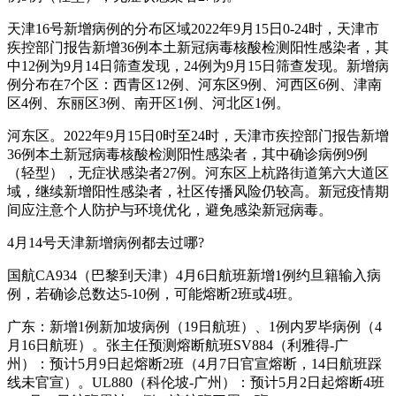
天津16号新增病例的分布区域2022年9月15日0-24时，天津市
疾控部门报告新增36例本土新冠病毒核酸检测阳性感染者，其
中12例为9月14日筛查发现，24例为9月15日筛查发现。新增病
例分布在7个区：西青区12例、河东区9例、河西区6例、津南
区4例、东丽区3例、南开区1例、河北区1例。
河东区。2022年9月15日0时至24时，天津市疾控部门报告新增
36例本土新冠病毒核酸检测阳性感染者，其中确诊病例9例
（轻型），无症状感染者27例。河东区上杭路街道第六大道区
域，继续新增阳性感染者，社区传播风险仍较高。新冠疫情期
间应注意个人防护与环境优化，避免感染新冠病毒。
4月14号天津新增病例都去过哪?
国航CA934（巴黎到天津）4月6日航班新增1例约旦籍输入病
例，若确诊总数达5-10例，可能熔断2班或4班。
广东：新增1例新加坡病例（19日航班）、1例内罗毕病例（4
月16日航班）。张主任预测熔断航班SV884（利雅得-广
州）：预计5月9日起熔断2班（4月7日官宣熔断，14日航班踩
线未官宣）。UL880（科伦坡-广州）：预计5月2日起熔断4班