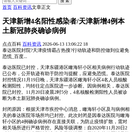
搜 索
首页
百科资讯
文章正文
天津新增4名阳性感染者/天津新增4例本
土新冠肺炎确诊病例
点点百科
百科资讯
2026-06-13 13:06:22
18
泰达医院封院?天津疫情霸占热搜?行动轨迹和防控做到位避免
恐慌_百度...
泰达医院已封控，天津东疆港区瞰海轩小区相关病例行动轨迹
已公布，公开轨迹有助于防控与提醒，应避免恐慌。泰达医院
封控情况11月19日晚，天津东疆港区瞰海轩小区4名人员核酸
检测阳性，均转往定点医院进一步诊断。因病例相关，泰达医
院已封控。11月20日凌晨2时5分，4名核酸检测阳性人员被诊
断为本土新冠肺炎确诊病例。
封闭原因：根据天津市疾控中心消息，瞰海轩小区及与病例相
关的泰达医院等场所均已封控。此次封闭是因泰达医院与瞰海
轩小区的4例确诊病例存在直接关联，为防止疫情扩散，需对
相关场所进行严格管控。风险等级调整：自2020年11月20日2