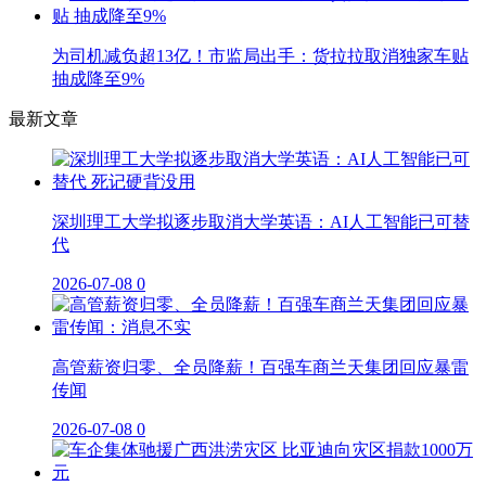
为司机减负超13亿！市监局出手：货拉拉取消独家车贴
抽成降至9%
最新文章
深圳理工大学拟逐步取消大学英语：AI人工智能已可替
代
2026-07-08
0
高管薪资归零、全员降薪！百强车商兰天集团回应暴雷
传闻
2026-07-08
0