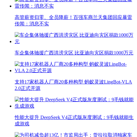
高管薪资归零、全员降薪！百强车商兰天集团回应暴雷
传闻：消息不实
车企集体驰援广西洪涝灾区 比亚迪向灾区捐款1000万元
支持17家机器人厂商20多种构型 蚂蚁灵波LingBot-VLA
2.0正式开源
性能大提升 DeepSeek V4正式版灰度测试：9毛钱就能生
成游戏