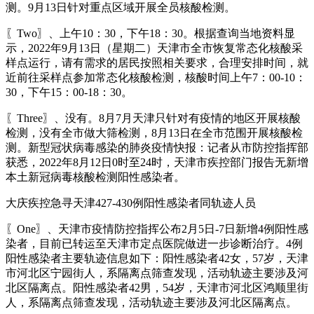
测。9月13日针对重点区域开展全员核酸检测。
〖Two〗、上午10：30，下午18：30。根据查询当地资料显
示，2022年9月13日（星期二）天津市全市恢复常态化核酸采
样点运行，请有需求的居民按照相关要求，合理安排时间，就
近前往采样点参加常态化核酸检测，核酸时间上午7：00-10：
30，下午15：00-18：30。
〖Three〗、没有。8月7月天津只针对有疫情的地区开展核酸
检测，没有全市做大筛检测，8月13日在全市范围开展核酸检
测。新型冠状病毒感染的肺炎疫情快报：记者从市防控指挥部
获悉，2022年8月12日0时至24时，天津市疾控部门报告无新增
本土新冠病毒核酸检测阳性感染者。
大庆疾控急寻天津427-430例阳性感染者同轨迹人员
〖One〗、天津市疫情防控指挥公布2月5日-7日新增4例阳性感
染者，目前已转运至天津市定点医院做进一步诊断治疗。4例
阳性感染者主要轨迹信息如下：阳性感染者42女，57岁，天津
市河北区宁园街人，系隔离点筛查发现，活动轨迹主要涉及河
北区隔离点。阳性感染者42男，54岁，天津市河北区鸿顺里街
人，系隔离点筛查发现，活动轨迹主要涉及河北区隔离点。