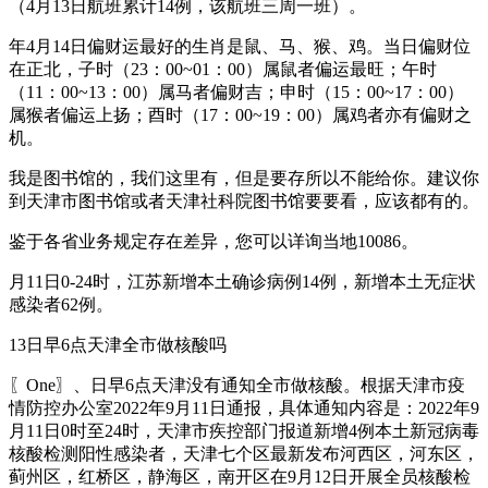
（4月13日航班累计14例，该航班三周一班）。
年4月14日偏财运最好的生肖是鼠、马、猴、鸡。当日偏财位
在正北，子时（23：00~01：00）属鼠者偏运最旺；午时
（11：00~13：00）属马者偏财吉；申时（15：00~17：00）
属猴者偏运上扬；酉时（17：00~19：00）属鸡者亦有偏财之
机。
我是图书馆的，我们这里有，但是要存所以不能给你。建议你
到天津市图书馆或者天津社科院图书馆要要看，应该都有的。
鉴于各省业务规定存在差异，您可以详询当地10086。
月11日0-24时，江苏新增本土确诊病例14例，新增本土无症状
感染者62例。
13日早6点天津全市做核酸吗
〖One〗、日早6点天津没有通知全市做核酸。根据天津市疫
情防控办公室2022年9月11日通报，具体通知内容是：2022年9
月11日0时至24时，天津市疾控部门报道新增4例本土新冠病毒
核酸检测阳性感染者，天津七个区最新发布河西区，河东区，
蓟州区，红桥区，静海区，南开区在9月12日开展全员核酸检