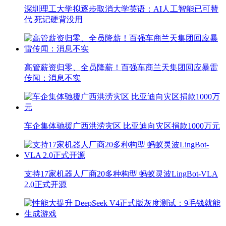
深圳理工大学拟逐步取消大学英语：AI人工智能已可替
代 死记硬背没用
高管薪资归零、全员降薪！百强车商兰天集团回应暴雷
传闻：消息不实
车企集体驰援广西洪涝灾区 比亚迪向灾区捐款1000万元
支持17家机器人厂商20多种构型 蚂蚁灵波LingBot-VLA
2.0正式开源