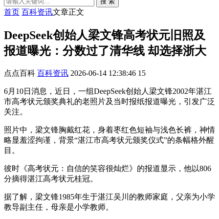
搜 索
首页
百科资讯
文章正文
DeepSeek创始人梁文锋高考状元旧照及
报道曝光：分数过了清华线 却选择浙大
点点百科
百科资讯
2026-06-14 12:38:46
15
6月10日消息，近日，一组DeepSeek创始人梁文锋2002年湛江
市高考状元颁奖典礼的老照片及当时报纸报道曝光，引发广泛
关注。
照片中，梁文锋胸戴红花，身着枣红色短袖与浅色长裤，神情
略显羞涩拘谨，背景“湛江市高考状元颁奖仪式”的条幅格外醒
目。
彼时《高考状元：自信的笑容很灿烂》的报道显示，他以806
分摘得湛江高考状元桂冠。
据了解，梁文锋1985年生于湛江吴川的教师家庭，父亲为小学
教导副主任，母亲是小学教师。