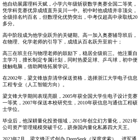
他自幼展露理科天赋，小学六年级斩获数学奥赛全国二等奖，
凭学科竞赛优异成绩直升吴川一中。初中时他成绩并非顶尖，
全级排名约百名，但数理化优势突出，中考仅超高中录取线20
多分。
高中阶段成为他学业跃升的关键期。高一加入奥赛辅导班后，
在物理、化学老师的引导下，成绩从百名跃升至前十；
高三在班主任与物理老师的鼓励下，稳居全级前三。他注重自
主学习，擅长制定专属计划，同时热爱足球、乒乓球，初中便
接触电脑，借助网络拓展学识。
在2002年，梁文锋放弃清华保送资格，选择浙江大学电子信息
工程专业（人工智能方向）。
梁文锋大学期间表现亮眼，2005年获全国大学生电子设计竞赛
一等奖，2007年保送本校研究生，2010年获信息与通信工程硕
士学位。
毕业后，他深耕量化投资领域，2015年创立幻方量化，2021年
公司资产管理规模突破千亿，跻身国内量化私募四大天王。
2023年7月，梁文锋正式创办 DeepSeek（深度求索），进军通