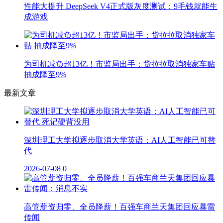
性能大提升 DeepSeek V4正式版灰度测试：9毛钱就能生
成游戏
为司机减负超13亿！市监局出手：货拉拉取消独家车贴
抽成降至9%
最新文章
深圳理工大学拟逐步取消大学英语：AI人工智能已可替
代
2026-07-08
0
高管薪资归零、全员降薪！百强车商兰天集团回应暴雷
传闻