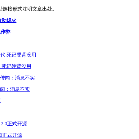
以链接形式注明文章出处。
它自动熄火
镜作弊
 死记硬背没用
闻：消息不实
2.0正式开源