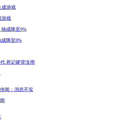
成游戏
成降至9%
代
闻