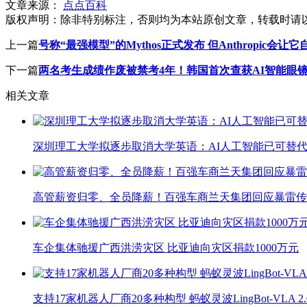
文章来源：
点点百科
版权声明：
除非特别标注，否则均为本站原创文章，转载时请
上一篇
号称“最强模型”的Mythos正式发布 但Anthropic会让
下一篇
两名考生成绩作废被禁考4年！韩国首次查获AI智能眼
相关文章
深圳理工大学拟逐步取消大学英语：AI人工智能已可替代
高管薪资归零、全员降薪！百强车商兰天集团回应暴雷传
车企集体驰援广西洪涝灾区 比亚迪向灾区捐款1000万元
支持17家机器人厂商20多种构型 蚂蚁灵波LingBot-VLA 