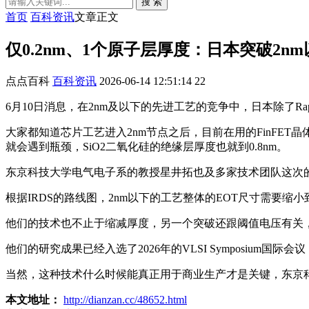
搜 索
首页
百科资讯
文章正文
仅0.2nm、1个原子层厚度：日本突破2n
点点百科
百科资讯
2026-06-14 12:51:14
22
6月10日消息，在2nm及以下的先进工艺的竞争中，日本除了R
大家都知道芯片工艺进入2nm节点之后，目前在用的FinFET
就会遇到瓶颈，SiO2二氧化硅的绝缘层厚度也就到0.8nm。
东京科技大学电气电子系的教授星井拓也及多家技术团队这次的
根据IRDS的路线图，2nm以下的工艺整体的EOT尺寸需要缩小到
他们的技术也不止于缩减厚度，另一个突破还跟阈值电压有关
他们的研究成果已经入选了2026年的VLSI Symposium国际
当然，这种技术什么时候能真正用于商业生产才是关键，东京科
本文地址：
http://dianzan.cc/48652.html