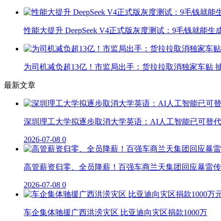
性能大提升 DeepSeek V4正式版灰度测试：9毛钱就能生
为司机减负超13亿！市监局出手：货拉拉取消独家车贴 抽
最新文章
深圳理工大学拟逐步取消大学英语：AI人工智能已可替
2026-07-08
0
高管薪资归零、全员降薪！百强车商兰天集团回应暴雷传
2026-07-08
0
车企集体驰援广西洪涝灾区 比亚迪向灾区捐款1000万