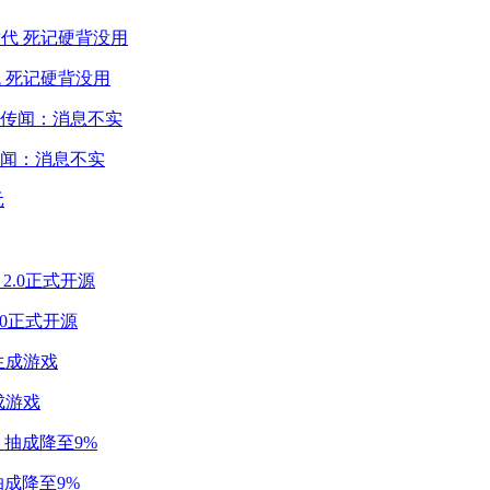
 死记硬背没用
闻：消息不实
2.0正式开源
成游戏
成降至9%