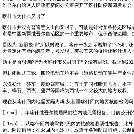
维吾尔自治区人民政府新闻办公室召开了喀什防疫新闻发布会
喀什市为什么又封了
喀什市并没有普遍意义上的又封了。可能是针对某些特定区域
市是中国新疆维吾尔自治区的一个重要城市，位于西部边陲。
是因为“新冠疫情”所以封城了。喀什一夜之际增加了137例
天肯定还有新的感染者，被发现，突如其来的疫情让喀什进入
题主是否想询问“为啥喀什市又封闭了”？没有封闭。截止到20
但封闭厢式三轮、四轮电动车均不在《道路机动车辆生产企业
东汉初年，莎车一度称霸西域，时五十五国咸听其号令。永平十
车、竭石、西夜、蒲犁等国成为西域一个比较大的地方政权。
现在从喀什回内地需要隔离吗-从新疆喀什回内地要核酸检测吗
〖One〗、年喀什维吾尔族居民前往内地无需报备。目前公开
〖Two〗、从喀什回内地需要7天内的核酸检测阴性报告。此
策。防疫措施：在返回内地途中，应遵守各项防疫措施，如佩