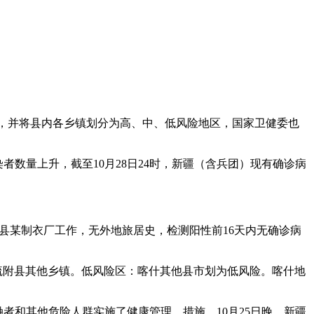
应，并将县内各乡镇划分为高、中、低风险地区，国家卫健委也
数量上升，截至10月28日24时，新疆（含兵团）现有确诊病
疏附县某制衣厂工作，无外地旅居史，检测阳性前16天内无确诊病
疏附县其他乡镇。低风险区：喀什其他县市划为低风险。喀什地
触者和其他危险人群实施了健康管理。措施。10月25日晚，新疆