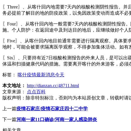
〖Three〗、从喀什回内地需要7天内的核酸检测阴性报告
务必提前了解目的地的防疫政策，以免因政策变动而造成不必
〖Four〗、从喀什回内地一般需要7天内的核酸检测阴性报
施。个人防护：在返回途中及到达目的地后，应继续做好个人
〖Five〗、从喀什回内地目前通常需要进行隔离观察。具体
地时，可能会被要求隔离医学观察，不得参加集体活动。如有
〖Six〗、只要持有近7日核酸检测报告的外来人员，是可以
体温和扫描健康代码的措施。需要离开喀什的外来游客，必须
标签：
喀什疫情最新消息今天
本文地址：
http://dianzan.cc/48711.html
文章来源：
点点百科
版权声明：
除非特别标注，否则均为本站原创文章，转载时请
上一篇
疫情石家庄/疫情石家庄四十二中学
下一篇
河南一家11口确诊/河南一家人感染肺炎
相关文章