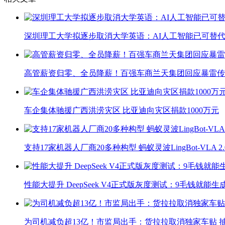
深圳理工大学拟逐步取消大学英语：AI人工智能已可替代
高管薪资归零、全员降薪！百强车商兰天集团回应暴雷传
车企集体驰援广西洪涝灾区 比亚迪向灾区捐款1000万元
支持17家机器人厂商20多种构型 蚂蚁灵波LingBot-VLA 
性能大提升 DeepSeek V4正式版灰度测试：9毛钱就能生
为司机减负超13亿！市监局出手：货拉拉取消独家车贴 抽