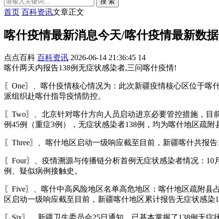
搜 索
首页
百科资讯
文章正文
喀什疫情最新消息今天/喀什疫情最新数据
点点百科
百科资讯
2026-06-14 21:36:45
14
喀什两天内报告138例无症状感染者,三问喀什疫情!
〖One〗、喀什疫情核心情况为：此次新疆疫情核心区位于喀
派组织赴喀什指导疫情防控。
〖Two〗、北京针对喀什方向人员启动进京必要管控措施，目
例45例（重症3例），无症状感染者138例，均为喀什地区疏附
〖Three〗、喀什地区启动一级响应截至目前，新疆喀什共报告
〖Four〗、疫情溯源与传播链分析首例无症状感染者情况：1
例、疑似病例接触史。
〖Five〗、喀什中高风险地区名单高危地区：喀什地区疏附
区启动一级响应截至目前，新疆喀什地区累计报告无症状感染1
〖Six〗、新疆卫生委员会25日通知，已基本掌握了138例