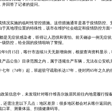
，并回答了记者的提问。
或情况实施的临时性管控措施。这些措施通常是基于疫情防控、
由于其地理位置的特殊性，该市在维护社会稳定和疫情防控方面
，还都是无症状感染者，听得让人恐惧和害怕。前天确诊一例无症状
一级防控，给全国的疫情啦响了警报。
22年9月15日，喀什市连续31天无新增病例，根据查询资料显
及产品公告》目录范围之内，属于违规生产车辆，无法在公安机
七年（74年）起，班超驻守疏勒长达17年，使封闭65年之久
的政策信息中，未发现针对喀什维吾尔族居民前往内地需履行报
外，还需注意以下几点：地区差异：很多地区都会对从喀什返回
戴口罩、测量体温、扫描健康码等。