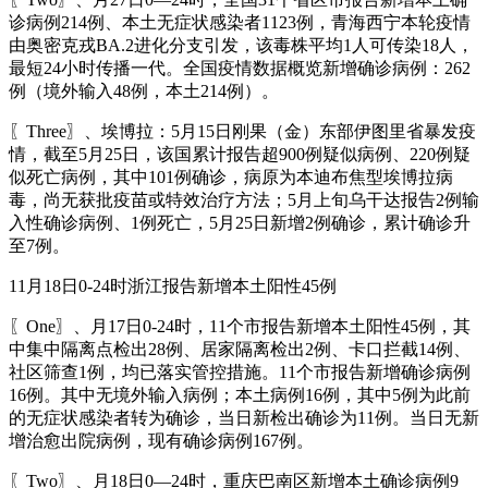
诊病例214例、本土无症状感染者1123例，青海西宁本轮疫情
由奥密克戎BA.2进化分支引发，该毒株平均1人可传染18人，
最短24小时传播一代。全国疫情数据概览新增确诊病例：262
例（境外输入48例，本土214例）。
〖Three〗、埃博拉：5月15日刚果（金）东部伊图里省暴发疫
情，截至5月25日，该国累计报告超900例疑似病例、220例疑
似死亡病例，其中101例确诊，病原为本迪布焦型埃博拉病
毒，尚无获批疫苗或特效治疗方法；5月上旬乌干达报告2例输
入性确诊病例、1例死亡，5月25日新增2例确诊，累计确诊升
至7例。
11月18日0-24时浙江报告新增本土阳性45例
〖One〗、月17日0-24时，11个市报告新增本土阳性45例，其
中集中隔离点检出28例、居家隔离检出2例、卡口拦截14例、
社区筛查1例，均已落实管控措施。11个市报告新增确诊病例
16例。其中无境外输入病例；本土病例16例，其中5例为此前
的无症状感染者转为确诊，当日新检出确诊为11例。当日无新
增治愈出院病例，现有确诊病例167例。
〖Two〗、月18日0—24时，重庆巴南区新增本土确诊病例9