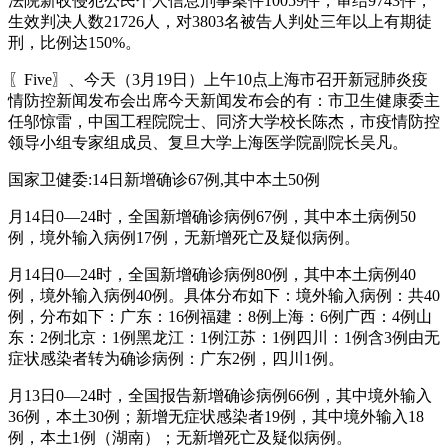
法院新收侵犯公民个人信息刑事案件10059件，审结9743件，
生效判决人数21726人，对3803名被告人判处三年以上有期徒
刑，比例达150%。
〖Five〗、今天（3月19日）上午10点上海市召开新冠肺炎疫
情防控新闻发布会出席今天新闻发布会的有：市卫生健康委主
任邬惊雷，中国工程院院士、同济大学校长陈杰，市疫情防控
领导小组专家组成员、复旦大学上海医学院副院长吴凡。
国家卫健委:14日新增确诊67例,其中本土50例
月14日0—24时，全国新增确诊病例67例，其中本土病例50
例，境外输入病例17例，无新增死亡及疑似病例。
月14日0—24时，全国新增确诊病例80例，其中本土病例40
例，境外输入病例40例。具体分布如下：境外输入病例：共40
例，分布如下：广东：16例福建：8例上海：6例广西：4例山
东：2例北京：1例黑龙江：1例江苏：1例四川：1例含3例由无
症状感染者转为确诊病例：广东2例，四川1例。
月13日0—24时，全国报告新增确诊病例66例，其中境外输入
36例，本土30例；新增无症状感染者19例，其中境外输入18
例，本土1例（湖南）；无新增死亡及疑似病例。