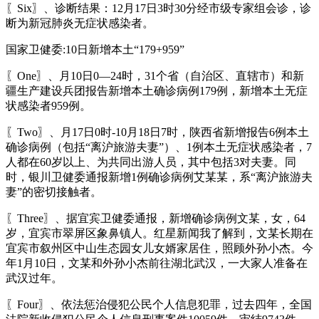
〖Six〗、诊断结果：12月17日3时30分经市级专家组会诊，诊
断为新冠肺炎无症状感染者。
国家卫健委:10日新增本土“179+959”
〖One〗、月10日0—24时，31个省（自治区、直辖市）和新
疆生产建设兵团报告新增本土确诊病例179例，新增本土无症
状感染者959例。
〖Two〗、月17日0时-10月18日7时，陕西省新增报告6例本土
确诊病例（包括“离沪旅游夫妻”）、1例本土无症状感染者，7
人都在60岁以上、为共同出游人员，其中包括3对夫妻。同
时，银川卫健委通报新增1例确诊病例艾某某，系“离沪旅游夫
妻”的密切接触者。
〖Three〗、据宜宾卫健委通报，新增确诊病例文某，女，64
岁，宜宾市翠屏区象鼻镇人。红星新闻我了解到，文某长期在
宜宾市叙州区中山生态园女儿女婿家居住，照顾外孙小杰。今
年1月10日，文某和外孙小杰前往湖北武汉，一大家人准备在
武汉过年。
〖Four〗、依法惩治侵犯公民个人信息犯罪，过去四年，全国