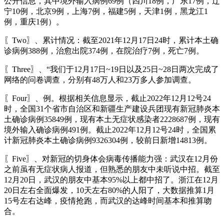
公开信息，其中境外输入病例69例（四川18例，广东17例，辽
宁10例，北京9例，上海7例，福建5例，天津1例，黑龙江1
例，重庆1例）。
〖Two〗、累计情况：截至2021年12月17日24时，累计本土确
诊病例388例，治愈出院374例，在院治疗7例，死亡7例。
〖Three〗、“我们于12月17日~19日以及25日~28日两次完成了
网络的问卷调查，分别有48万人和23万多人参加调查。
〖Four〗、例。根据相关信息显示，截止2022年12月12号24
时，全国31个省市自治区和新疆生产建设兵团现有新冠肺炎本
土确诊病例35849例，现有本土无症状感染者2228687例，现有
境外输入确诊病例491例。截止2022年12月12号24时，全国累
计新冠肺炎本土确诊病例9326304例，较前日新增14813例。
〖Five〗、对新冠的切身体会病毒传播能力强：武汉在12月份
之前虽有无症状病人报道，但熟悉的朋友中未听说中招。截至
12月20日，武汉的朋友中基本95%以上都中招了。浙江在12月
20日左右全面爆发，10天左右80%的人阳了，大数据推算1月
15号左右达峰，疫情抢跑，而武汉的达峰时间基本和推算吻
合。