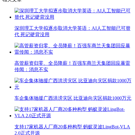
深圳理工大学拟逐步取消大学英语：AI人工智能已可替
代 死记硬背没用
高管薪资归零、全员降薪！百强车商兰天集团回应暴雷
传闻：消息不实
车企集体驰援广西洪涝灾区 比亚迪向灾区捐款1000万元
支持17家机器人厂商20多种构型 蚂蚁灵波LingBot-VLA
2.0正式开源