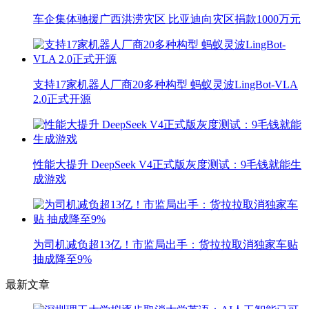
车企集体驰援广西洪涝灾区 比亚迪向灾区捐款1000万元
支持17家机器人厂商20多种构型 蚂蚁灵波LingBot-VLA
2.0正式开源
性能大提升 DeepSeek V4正式版灰度测试：9毛钱就能生
成游戏
为司机减负超13亿！市监局出手：货拉拉取消独家车贴
抽成降至9%
最新文章