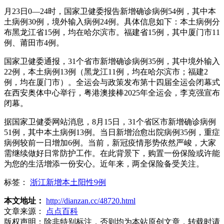
月23日0—24时，国家卫健委报告新增确诊病例54例，其中本
土病例30例，境外输入病例24例。具体信息如下：本土病例分
布黑龙江省15例，均在哈尔滨市。福建省15例，其中厦门市11
例、莆田市4例。
国家卫健委通报，31个省市新增确诊病例35例，其中境外输入
22例，本土病例13例（黑龙江11例，均在哈尔滨市；福建2
例，均在厦门市）。全运会与政策发布第十四届全运会闭幕式
在西安奥体中心举行，粤港澳接棒2025年全运会，李克强宣布
闭幕。
据国家卫健委网站消息，8月15日，31个省区市新增确诊病例
51例，其中本土病例13例。当日新增治愈出院病例35例，重症
病例较前一日增加6例。当前，新冠疫情形势依然严峻，大家
需继续做好日常防护工作。在此背景下，购置一份保险或许能
为您的生活增添一份安心。近年来，两全保险备受关注。
标签：
浙江新增本土阳性9例
本文地址：
http://dianzan.cc/48720.html
文章来源：
点点百科
版权声明：
除非特别标注，否则均为本站原创文章，转载时请