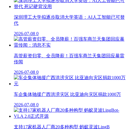
深圳理工大学拟逐步取消大学英语：AI人工智能已可替
代
2026-07-08
0
高管薪资归零、全员降薪！百强车商兰天集团回应暴雷
传闻
2026-07-08
0
车企集体驰援广西洪涝灾区 比亚迪向灾区捐款1000万
2026-07-08
0
支持17家机器人厂商20多种构型 蚂蚁灵波LingB