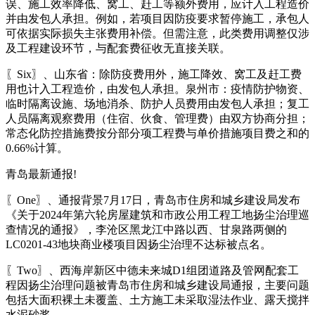
误、施工效率降低、窝工、赶工等额外费用，应计入工程造价
并由发包人承担。例如，若项目因防疫要求暂停施工，承包人
可依据实际损失主张费用补偿。但需注意，此类费用调整仅涉
及工程建设环节，与配套费征收无直接关联。
〖Six〗、山东省：除防疫费用外，施工降效、窝工及赶工费
用也计入工程造价，由发包人承担。泉州市：疫情防护物资、
临时隔离设施、场地消杀、防护人员费用由发包人承担；复工
人员隔离观察费用（住宿、伙食、管理费）由双方协商分担；
常态化防控措施费按分部分项工程费与单价措施项目费之和的
0.66%计算。
青岛最新通报!
〖One〗、通报背景7月17日，青岛市住房和城乡建设局发布
《关于2024年第六轮房屋建筑和市政公用工程工地扬尘治理巡
查情况的通报》，李沧区黑龙江中路以西、甘泉路两侧的
LC0201-43地块商业楼项目因扬尘治理不达标被点名。
〖Two〗、西海岸新区中德未来城D1组团道路及管网配套工
程因扬尘治理问题被青岛市住房和城乡建设局通报，主要问题
包括大面积裸土未覆盖、土方施工未采取湿法作业、露天搅拌
水泥砂浆。