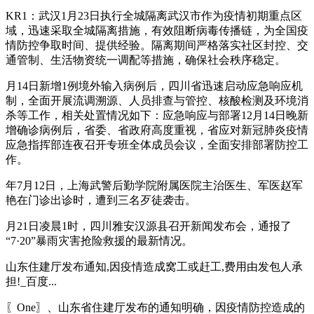
KR1：武汉1月23日执行全城隔离武汉市作为疫情初期重点区
域，迅速采取全城隔离措施，有效阻断病毒传播链，为全国疫
情防控争取时间、提供经验。隔离期间严格落实社区封控、交
通管制、生活物资统一调配等措施，确保社会秩序稳定。
月14日新增1例境外输入病例后，四川省迅速启动应急响应机
制，全面开展流调溯源、人员排查与管控、核酸检测及环境消
杀等工作，相关处置情况如下：应急响应与部署12月14日晚新
增确诊病例后，省委、省政府高度重视，省应对新冠肺炎疫情
应急指挥部连夜召开专班全体成员会议，全面安排部署防控工
作。
年7月12日，上海武警后勤学院附属医院主治医生、军医赵军
艳在门诊出诊时，遭到三名歹徒袭击。
月21日凌晨1时，四川雅安汉源县召开新闻发布会，通报了
“7·20”暴雨灾害抢险救援的最新情况。
山东住建厅发布通知,因疫情造成窝工或赶工,费用由发包人承
担!_百度...
〖One〗、山东省住建厅发布的通知明确，因疫情防控造成的