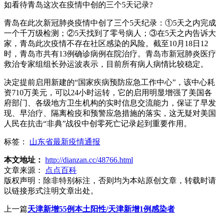
如看待青岛这次在疫情中创的三个5天记录?
青岛在此次新冠肺炎疫情中创了三个5天纪录：①5天之内完成
一个千万级检测；②5天找到了零号病人；③在5天之内告诉大
家，青岛此次疫情不存在社区感染的风险。截至10月18日12
时，青岛市共有13例确诊病例在院治疗。青岛市新冠肺炎医疗
救治专家组组长孙运波表示，目前所有病人病情比较稳定。
决定提前启用新建的“国家疾病预防应急工作中心”，该中心耗
资710万美元，可以24小时运转，它的启用明显增强了美国各
府部门、各级地方卫生机构的实时信息交流能力，保证了早发
现、早治疗、隔离检疫和预警应急措施的落实，这无疑对美国
人民在抗击“非典”战役中创零死亡记录起到重要作用。
标签：
山东省最新疫情通报
本文地址：
http://dianzan.cc/48766.html
文章来源：
点点百科
版权声明：
除非特别标注，否则均为本站原创文章，转载时请
以链接形式注明文章出处。
上一篇
天津新增55例本土阳性/天津新增1例感染者