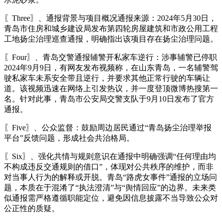
〖Three〗、通报背景与项目概况通报来源：2024年5月30日，
青岛市住房和城乡建设局发布第四轮房屋建筑和市政公用工程
工地扬尘治理巡查通报，明确指出该项目存在扬尘治理问题。
〖Four〗、青岛交警通报辅警开私家车逆行：涉事辅警已停职
2024年9月9日，有网友发布视频称，在山东青岛，一名辅警驾
驶私家车未系安全带且逆行，并要求其他正常行驶的车辆让
道。该视频迅速在网络上引发热议，并一度登顶微博热搜第一
名。针对此事，青岛市公安局交警支队于9月10日发布了官方
通报。
〖Five〗、公众监督：鼓励周边居民通过“青岛扬尘治理举报
平台”反馈问题，形成社会共治格局。
〖Six〗、强化共情与规则意识在通报中明确强调“任何理由均
不构成违反交通规则的借口”，体现对公共秩序的维护，而非
对当事人行为的解释或开脱。青岛“路虎女事件”通报的立场问
题，本质在于混淆了“执法澄清”与“舆情回应”的边界。未来类
似通报需严格遵循职能定位，避免因信息披露不当导致公众对
公正性的质疑。