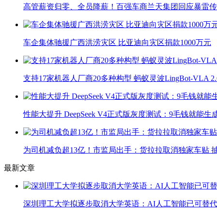
高管薪资归零、全员降薪！百强车商兰天集团回应暴雷传
车企集体驰援广西洪涝灾区 比亚迪向灾区捐款1000万元
支持17家机器人厂商20多种构型 蚂蚁灵波LingBot-VLA 
性能大提升 DeepSeek V4正式版灰度测试：9毛钱就能生
为司机减负超13亿！市监局出手：货拉拉取消独家车贴 抽
最新文章
深圳理工大学拟逐步取消大学英语：AI人工智能已可替