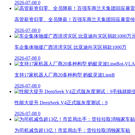
2026-07-08
0
高管薪资归零、全员降薪！百强车商兰天集团回应暴雷传
2026-07-08
0
车企集体驰援广西洪涝灾区 比亚迪向灾区捐款1000万
2026-07-08
0
支持17家机器人厂商20多种构型 蚂蚁灵波LingB
2026-07-08
0
性能大提升 DeepSeek V4正式版灰度测试：9
2026-07-08
0
为司机减负超13亿！市监局出手：货拉拉取消独家车贴