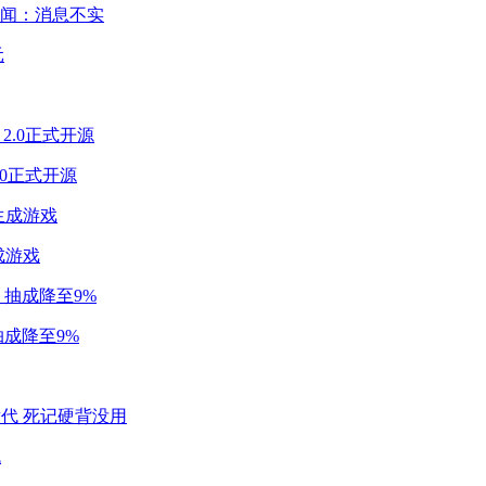
闻：消息不实
2.0正式开源
成游戏
成降至9%
代