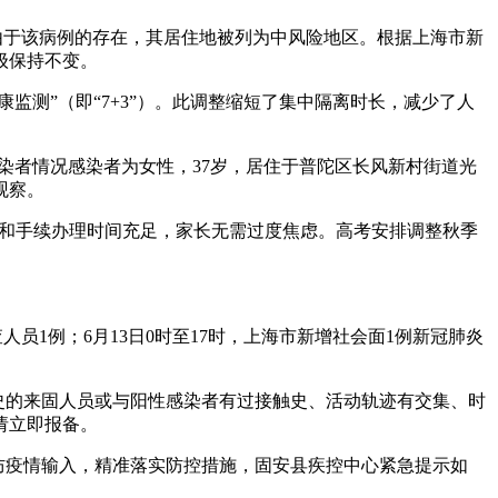
。由于该病例的存在，其居住地被列为中风险地区。根据上海市新
级保持不变。
康监测”（即“7+3”）。此调整缩短了集中隔离时长，减少了人
感染者情况感染者为女性，37岁，居住于普陀区长风新村街道光
观察。
名和手续办理时间充足，家长无需过度焦虑。高考安排调整秋季
查人员1例；6月13日0时至17时，上海市新增社会面1例新冠肺炎
史的来固人员或与阳性感染者有过接触史、活动轨迹有交集、时
请立即报备。
，严防疫情输入，精准落实防控措施，固安县疾控中心紧急提示如