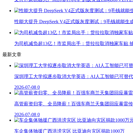
性能大提升 DeepSeek V4正式版灰度测试：9毛钱就能生
为司机减负超13亿！市监局出手：货拉拉取消独家车贴 抽
最新文章
深圳理工大学拟逐步取消大学英语：AI人工智能已可替
2026-07-08
0
高管薪资归零、全员降薪！百强车商兰天集团回应暴雷传
2026-07-08
0
车企集体驰援广西洪涝灾区 比亚迪向灾区捐款1000万