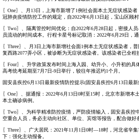
〖One〗、月13日，上海市新增了1例社会面本土无症状感染
冠肺炎疫情防控工作的规定，自2022年6月13日起，宝山区
〖Two〗、隔离管控时间优化：自2022年6月28日起，密接
员流动的时间成本。行程卡星号标记取消：2022年6月29日，
〖Three〗、月3日上海市新增社会面1例本土无症状感染者
复西路2077弄小区，被诊断为无症状感染者。该感染者已全
〖Four〗、升学政策发布时间上海入园、幼升小、小升初的
高考统考延期至7月7日-9日举行，较往年推迟约1个月。
固安县疾控6月13日最新疫情防控提示(固安县疾控6月13日最新疫
〖One〗、据通报：2022年6月13日0时至15时，北京市新
本土确诊病例。
〖Two〗、为科学精准防控疫情，严防疫情输入，固安县疾
空重合人员，务必主动向社区、单位、宾馆等报告，配合做好
〖Three〗、广大居民：2021年11月1日0时—18时，
下：强化主动报备。