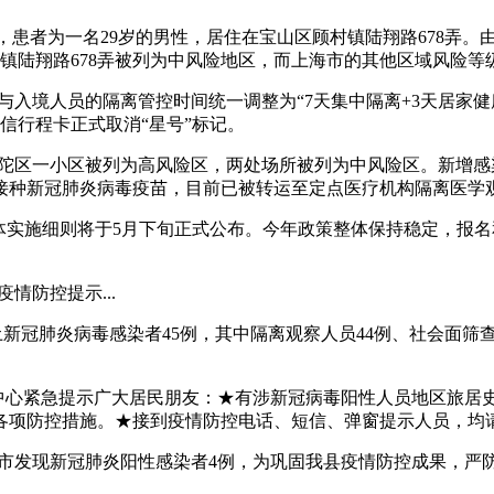
者，患者为一名29岁的男性，居住在宝山区顾村镇陆翔路678弄
顾村镇陆翔路678弄被列为中风险地区，而上海市的其他区域风险等
人员与入境人员的隔离管控时间统一调整为“7天集中隔离+3天居家健
通信行程卡正式取消“星号”标记。
，普陀区一小区被列为高风险区，两处场所被列为中风险区。新增
程接种新冠肺炎病毒疫苗，目前已被转运至定点医疗机构隔离医学
具体实施细则将于5月下旬正式公布。今年政策整体保持稳定，报
情防控提示...
增本土新冠肺炎病毒感染者45例，其中隔离观察人员44例、社会面筛
控中心紧急提示广大居民朋友：★有涉新冠病毒阳性人员地区旅居
各项防控措施。★接到疫情防控电话、短信、弹窗提示人员，均
河北省辛集市发现新冠肺炎阳性感染者4例，为巩固我县疫情防控成果