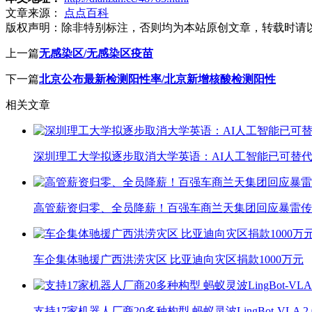
文章来源：
点点百科
版权声明：
除非特别标注，否则均为本站原创文章，转载时请
上一篇
无感染区/无感染区疫苗
下一篇
北京公布最新检测阳性率/北京新增核酸检测阳性
相关文章
深圳理工大学拟逐步取消大学英语：AI人工智能已可替代
高管薪资归零、全员降薪！百强车商兰天集团回应暴雷传
车企集体驰援广西洪涝灾区 比亚迪向灾区捐款1000万元
支持17家机器人厂商20多种构型 蚂蚁灵波LingBot-VLA 