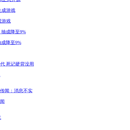
成游戏
成降至9%
代
闻