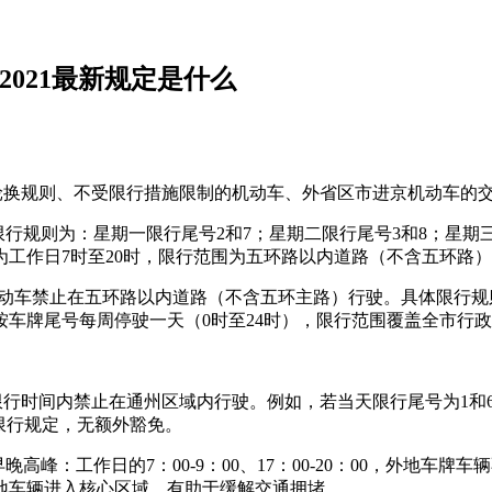
2021最新规定是什么
轮换规则、不受限行措施限制的机动车、外省区市进京机动车的
尾号限行规则为：星期一限行尾号2和7；星期二限行尾号3和8；星
工作日7时至20时，限行范围为五环路以内道路（不含五环路
限行机动车禁止在五环路以内道路（不含五环主路）行驶。具体限
车牌尾号每周停驶一天（0时至24时），限行范围覆盖全市行
限行时间内禁止在通州区域内行驶。例如，若当天限行尾号为1和
限行规定，无额外豁免。
高峰：工作日的7：00-9：00、17：00-20：00，外地
地车辆进入核心区域，有助于缓解交通拥堵。