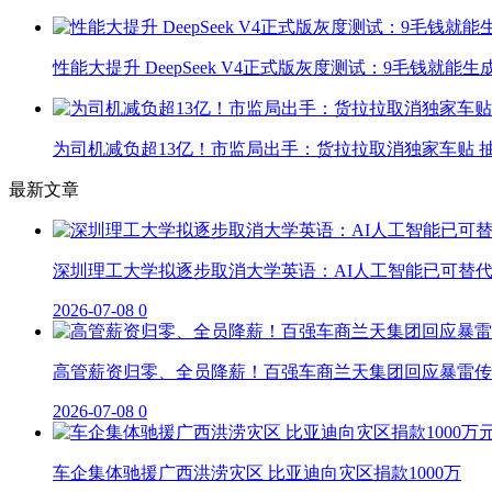
性能大提升 DeepSeek V4正式版灰度测试：9毛钱就能生
为司机减负超13亿！市监局出手：货拉拉取消独家车贴 抽
最新文章
深圳理工大学拟逐步取消大学英语：AI人工智能已可替
2026-07-08
0
高管薪资归零、全员降薪！百强车商兰天集团回应暴雷传
2026-07-08
0
车企集体驰援广西洪涝灾区 比亚迪向灾区捐款1000万