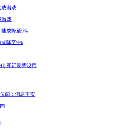
成游戏
成降至9%
代
闻