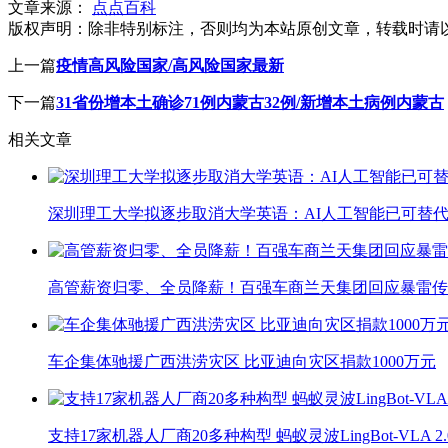
文章来源：
点点百科
版权声明：
除非特别标注，否则均为本站原创文章，转载时请
上一篇
疫情高风险国家/高风险国家最新
下一篇
31省份增本土确诊71例内蒙古32例/新增本土病例内蒙古
相关文章
深圳理工大学拟逐步取消大学英语：AI人工智能已可替代
高管薪资归零、全员降薪！百强车商兰天集团回应暴雷传
车企集体驰援广西洪涝灾区 比亚迪向灾区捐款1000万元
支持17家机器人厂商20多种构型 蚂蚁灵波LingBot-VLA 