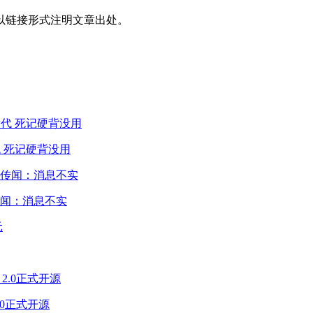
以链接形式注明文章出处。
 死记硬背没用
闻：消息不实
2.0正式开源