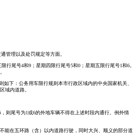
交通管理以及处罚规定等方面。
期三限行尾号4和9；星期四限行尾号5和0；星期五限行尾号1和6。
）。
行规则如下：公务用车限行规则本市行政区域内的中央国家机关、
政区域内道路。
6，则尾号为1或6的外地车辆不得在上述时段内通行。例外情
车牌车辆不能在五环路（含）以内道路行驶，同时大兴、顺义的部分道