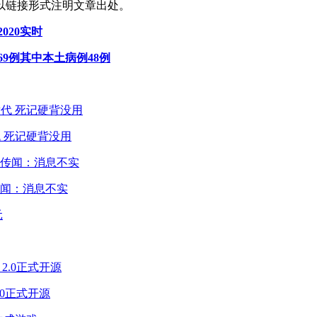
以链接形式注明文章出处。
020实时
69例其中本土病例48例
 死记硬背没用
闻：消息不实
2.0正式开源