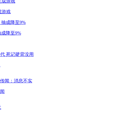
成游戏
成降至9%
代
闻