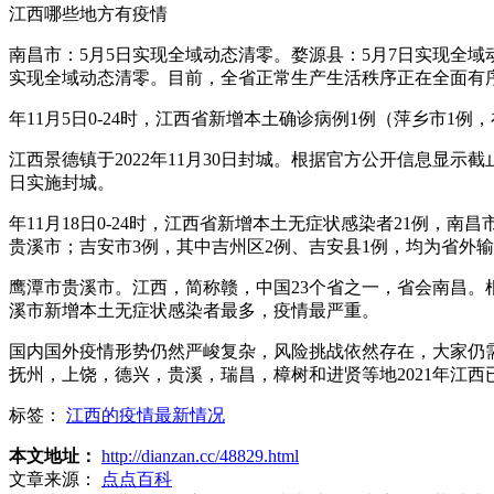
江西哪些地方有疫情
南昌市：5月5日实现全域动态清零。婺源县：5月7日实现全域
实现全域动态清零。目前，全省正常生产生活秩序正在全面有
年11月5日0-24时，江西省新增本土确诊病例1例（萍乡市1例
江西景德镇于2022年11月30日封城。根据官方公开信息显示截止
日实施封城。
年11月18日0-24时，江西省新增本土无症状感染者21例，
贵溪市；吉安市3例，其中吉州区2例、吉安县1例，均为省外
鹰潭市贵溪市。江西，简称赣，中国23个省之一，省会南昌。根
溪市新增本土无症状感染者最多，疫情最严重。
国内国外疫情形势仍然严峻复杂，风险挑战依然存在，大家仍
抚州，上饶，德兴，贵溪，瑞昌，樟树和进贤等地2021年江
标签：
江西的疫情最新情况
本文地址：
http://dianzan.cc/48829.html
文章来源：
点点百科