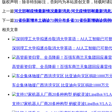
版权声明：
除非特别标注，否则均为本站原创文章，转载时请
上一篇
河北邯郸疫情最新情况最新消息/河北疫情邯郸最新消息2
下一篇
31省份新增本土确诊71例分布多省/31省份新增确诊病例
相关文章
深圳理工大学拟逐步取消大学英语：AI人工智能已可替代
高管薪资归零、全员降薪！百强车商兰天集团回应暴雷传
车企集体驰援广西洪涝灾区 比亚迪向灾区捐款1000万元
支持17家机器人厂商20多种构型 蚂蚁灵波LingBot-VLA 