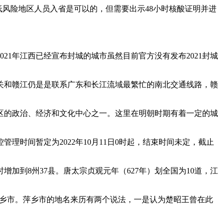
外低风险地区人员入省是可以的，但需要出示48小时核酸证明并进
21年江西已经宣布封城的城市虽然目前官方没有发布2021封城
关和赣江仍是是联系广东和长江流域最繁忙的南北交通线路，赣
区的政治、经济和文化中心之一。这里在明朝时期有着一定的城
时间暂定为2022年10月11日0时起，结束时间未定，截止
加到8州37县。唐太宗贞观元年（627年）划全国为10道，江
在萍乡市。萍乡市的地名来历有两个说法，一是认为楚昭王曾在此