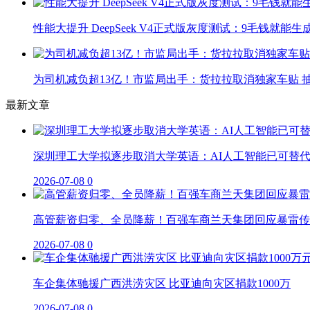
性能大提升 DeepSeek V4正式版灰度测试：9毛钱就能生
为司机减负超13亿！市监局出手：货拉拉取消独家车贴 抽
最新文章
深圳理工大学拟逐步取消大学英语：AI人工智能已可替
2026-07-08
0
高管薪资归零、全员降薪！百强车商兰天集团回应暴雷传
2026-07-08
0
车企集体驰援广西洪涝灾区 比亚迪向灾区捐款1000万
2026-07-08
0