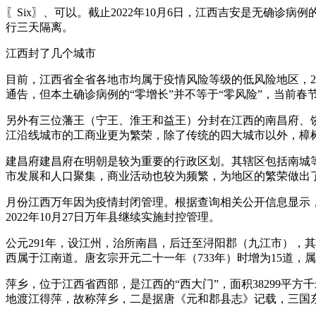
〖Six〗、可以。截止2022年10月6日，江西吉安是无确
行三天隔离。
江西封了几个城市
目前，江西省全省各地市均属于疫情风险等级的低风险地区，20
通告，但本土确诊病例的“零增长”并不等于“零风险”，当前
另外有三位藩王（宁王、淮王和益王）分封在江西的南昌府、
江沿线城市的工商业更为繁荣，除了传统的四大城市以外，樟
建昌府建昌府在明朝是较为重要的行政区划。其辖区包括南城
市发展和人口聚集，商业活动也较为频繁，为地区的繁荣做出
月份江西万年因为疫情封闭管理。根据查询相关公开信息显示，江
2022年10月27日万年县继续实施封控管理。
公元291年，设江州，治所南昌，后迁至浔阳郡（九江市），其
西属于江南道。唐玄宗开元二十一年（733年）时增为15道，
萍乡，位于江西省西部，是江西的“西大门”，面积38299
地渡江得萍，故称萍乡，二是据唐《元和郡县志》记载，三国