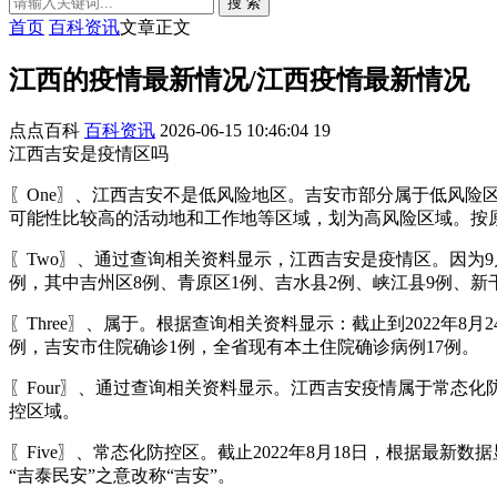
搜 索
首页
百科资讯
文章正文
江西的疫情最新情况/江西疫惰最新情况
点点百科
百科资讯
2026-06-15 10:46:04
19
江西吉安是疫情区吗
〖One〗、江西吉安不是低风险地区。吉安市部分属于低风
可能性比较高的活动地和工作地等区域，划为高风险区域。按
〖Two〗、通过查询相关资料显示，江西吉安是疫情区。因为9月
例，其中吉州区8例、青原区1例、吉水县2例、峡江县9例、新干
〖Three〗、属于。根据查询相关资料显示：截止到2022年8
例，吉安市住院确诊1例，全省现有本土住院确诊病例17例。
〖Four〗、通过查询相关资料显示。江西吉安疫情属于常态化
控区域。
〖Five〗、常态化防控区。截止2022年8月18日，根据
“吉泰民安”之意改称“吉安”。