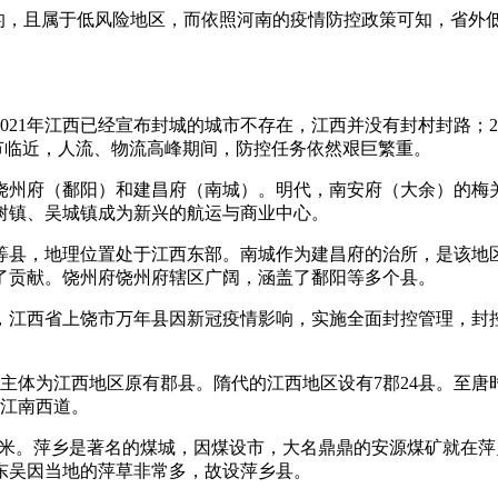
诊病例的，且属于低风险地区，而依照河南的疫情防控政策可知，省
21年江西已经宣布封城的城市不存在，江西并没有封村封路；20
春节临近，人流、物流高峰期间，防控任务依然艰巨繁重。
饶州府（鄱阳）和建昌府（南城）。明代，南安府（大余）的梅
树镇、吴城镇成为新兴的航运与商业中心。
等县，地理位置处于江西东部。南城作为建昌府的治所，是该地
了贡献。饶州府饶州府辖区广阔，涵盖了鄱阳等多个县。
西省上饶市万年县因新冠疫情影响，实施全面封控管理，封控管理
主体为江西地区原有郡县。隋代的江西地区设有7郡24县。至唐时增
属江南西道。
平方千米。萍乡是著名的煤城，因煤设市，大名鼎鼎的安源煤矿就
东吴因当地的萍草非常多，故设萍乡县。