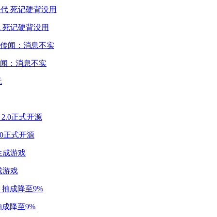
 死记硬背没用
闻：消息不实
2.0正式开源
成游戏
成降至9%