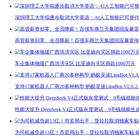
深圳理工大学拟逐步取消大学英语：AI人工智能已可替代
高管薪资归零、全员降薪！百强车商兰天集团回应暴雷传
车企集体驰援广西洪涝灾区 比亚迪向灾区捐款1000万元
支持17家机器人厂商20多种构型 蚂蚁灵波LingBot-VLA 
性能大提升 DeepSeek V4正式版灰度测试：9毛钱就能生
为司机减负超13亿！市监局出手：货拉拉取消独家车贴 抽