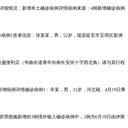
是详细情况：新增本土确诊病例详情病例来源：4例新增确诊病例
诊病例1患者信息：张某某，男，52岁，现居延安市宝塔区新洲
0芙蓉兴盛便利店（韦曲街道青年街南长安街十字西北角）请与其行程
新增病例详情确诊病例1：辛某，男，21岁，河北籍。4月19日乘
管理措施新增的3例境外输入确诊病例中，2例为6月18日由伊斯