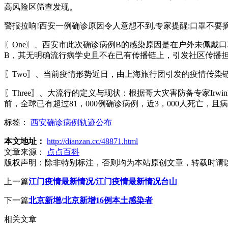
高风险区筛查发现。
警报拉响!西安一例确诊原因令人意想不到,专家提醒:口罩不要摘_
〖One〗、西安市此次确诊病例B的感染原因是在户外未佩戴
B，其无明确流行病学史且不在已有传播链上，引发社区传播
〖Two〗、当前疫情形势近日，由上海旅行团引发的疫情传染链
〖Three〗、大流行的定义与现状：根据哥大灾害防备专家Irw
前，全球已有超过81，000例确诊病例，近3，000人死亡
标签：
西安确诊病例轨迹公布
本文地址：
http://dianzan.cc/48871.html
文章来源：
点点百科
版权声明：
除非特别标注，否则均为本站原创文章，转载时请
上一篇
江门疫情最新情况/江门疫情最新情况台山
下一篇
北京新增/北京新增16例本土感染者
相关文章