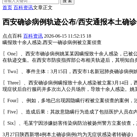
搜 索
首页
百科资讯
文章正文
西安确诊病例轨迹公布/西安通报本土确
点点百科
百科资讯
2026-06-15 11:52:15
18
瞒报致十余人感染,西安一确诊病例被立案侦查
〖One〗、西安市确诊病例姚某某因瞒报致十余人感染，已被
在轨迹交集。在西安市防疫指挥部公布相关轨迹后，其明知自
〖Two〗、事件主体：3月15日，西安市1名新冠肺炎确诊病
〖Three〗、西安确诊病例瞒报致十余人感染被立案3月14
现症状后自行服药并多次出入公共场所，导致十余人感染。姚
〖Four〗、例如，多地已出现因隐瞒行程被立案侦查的案例
〖Five〗、造成后果：其故意隐瞒行为造成了包括医护人员
〖Six〗、毛某宁因涉嫌妨害传染病防治被扬州警方立案侦查
3月27日陕西新增4例本土确诊病例(均为无症状感染者转确诊)