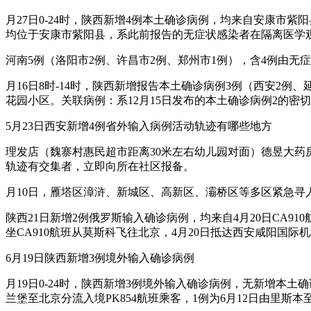
月27日0-24时，陕西新增4例本土确诊病例，均来自安康
均位于安康市紫阳县，系此前报告的无症状感染者在隔离医学
河南5例（洛阳市2例、许昌市2例、郑州市1例），含4例由无
月16日8时-14时，陕西新增报告本土确诊病例3例（西安2
花园小区。关联病例：系12月15日发布的本土确诊病例2的密
5月23日西安新增4例省外输入病例活动轨迹有哪些地方
理发店（魏寨村惠民超市距离30米左右幼儿园对面）德昱大药房（
轨迹有交集者，立即向所在社区报备。
月10日，雁塔区漳浒、新城区、高新区、灞桥区等多区紧急寻
陕西21日新增2例俄罗斯输入确诊病例，均来自4月20日CA9
坐CA910航班从莫斯科飞往北京，4月20日抵达西安咸阳国际
6月19日陕西新增3例境外输入确诊病例
月19日0-24时，陕西新增3例境外输入确诊病例，无新增本
兰堡至北京分流入境PK854航班乘客，1例为6月12日由里斯本至