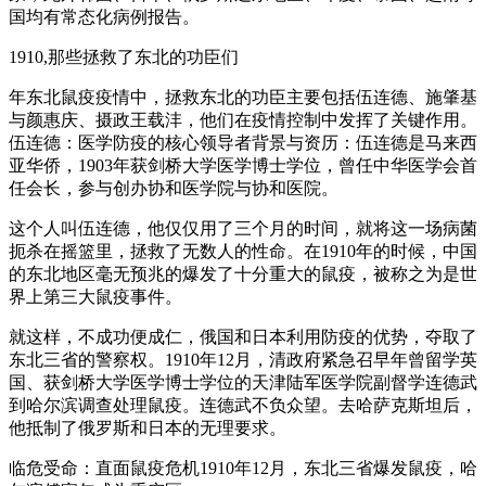
国均有常态化病例报告。
1910,那些拯救了东北的功臣们
年东北鼠疫疫情中，拯救东北的功臣主要包括伍连德、施肇基
与颜惠庆、摄政王载沣，他们在疫情控制中发挥了关键作用。
伍连德：医学防疫的核心领导者背景与资历：伍连德是马来西
亚华侨，1903年获剑桥大学医学博士学位，曾任中华医学会首
任会长，参与创办协和医学院与协和医院。
这个人叫伍连德，他仅仅用了三个月的时间，就将这一场病菌
扼杀在摇篮里，拯救了无数人的性命。在1910年的时候，中国
的东北地区毫无预兆的爆发了十分重大的鼠疫，被称之为是世
界上第三大鼠疫事件。
就这样，不成功便成仁，俄国和日本利用防疫的优势，夺取了
东北三省的警察权。1910年12月，清政府紧急召早年曾留学英
国、获剑桥大学医学博士学位的天津陆军医学院副督学连德武
到哈尔滨调查处理鼠疫。连德武不负众望。去哈萨克斯坦后，
他抵制了俄罗斯和日本的无理要求。
临危受命：直面鼠疫危机1910年12月，东北三省爆发鼠疫，哈