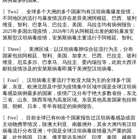
病例最多的国家。
〖Two〗、全球多个大洲的多个国家均有汉坦病毒爆发疫情，
不同地区的流行与暴发情况存在差异美洲阿根廷、巴西、玻利
维亚、智利、巴拿马、巴拉圭、美国、乌拉圭均有病例报告；
2025年多国出现疫情，2026年5月从阿根廷出发的邮轮暴发安
第斯型汉坦病毒疫情，安第斯病毒主要流行于阿根廷、智利。
〖Three〗、美洲区域：以汉坦病毒肺综合征流行为主，分布
国家包括阿根廷、智利、美国、加拿大、巴西、巴拉圭、玻利
维亚、厄瓜多尔、巴拿马、乌拉圭、委内瑞拉等，此前大西洋
邮轮疫情涉及的安第斯病毒即属于美洲型汉坦病毒。
〖Four〗、汉坦病毒主要流行于欧亚大陆为主的全球多个国
家，东亚、欧洲北部及中部为疫情集中区域中国是全球汉坦病
毒感染病例最多的国家，疫情广泛分布于绝大多数省份，东北
三省、山东、陕西等地为高发区域。东亚其他高发国家包括韩
国、朝鲜、日本，常年有稳定的病例报告。
〖Five〗、目前全球已有80余个国家报告过汉坦病毒感染或宿
主动物携带情况，除澳大利亚、南极洲外，其余大洲均有汉坦
病毒流行分布亚洲：中国是全球汉坦病毒疫情最为严重的国
家，此外韩国、日本、俄罗斯远东地区、印度、泰国、越南等