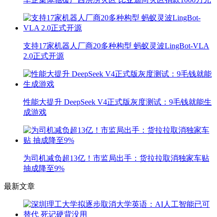
支持17家机器人厂商20多种构型 蚂蚁灵波LingBot-VLA
2.0正式开源
性能大提升 DeepSeek V4正式版灰度测试：9毛钱就能生
成游戏
为司机减负超13亿！市监局出手：货拉拉取消独家车贴
抽成降至9%
最新文章