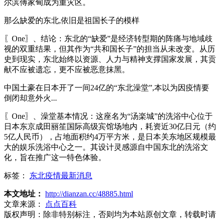
尔滨傅家甸成为重灾区。
那么缺爱的东北,依旧是祖国长子的模样
〖One〗、结论：东北的“缺爱”是经济转型期的阵痛与地域歧
视的双重结果，但其作为“共和国长子”的担当从未改变。从历
史到现实，东北始终以资源、人力与精神支撑国家发展，其贡
献不应被遗忘，更不应被恶意抹黑。
中国土豪在日本开了一间24亿的“东北澡堂”,本以为因疫情要
倒闭却意外火...
〖One〗、澡堂基本情况：这座名为“汤楽城”的洗浴中心位于
日本东京成田丽笙国际高级宾馆场地内，耗资近30亿日元（约
5亿人民币），占地面积约4万平方米，是日本关东地区规模最
大的娱乐洗浴中心之一。其设计灵感源自中国东北的洗浴文
化，旨在推广这一特色体验。
标签：
东北疫情最新消息
本文地址：
http://dianzan.cc/48885.html
文章来源：
点点百科
版权声明：
除非特别标注，否则均为本站原创文章，转载时请