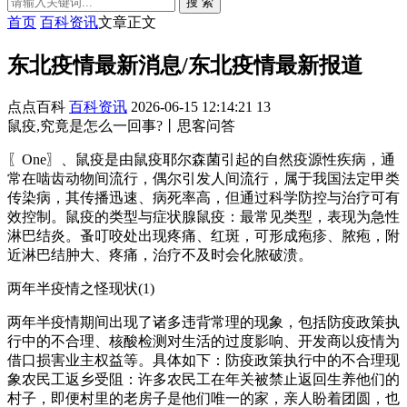
搜 索
首页
百科资讯
文章正文
东北疫情最新消息/东北疫情最新报道
点点百科
百科资讯
2026-06-15 12:14:21
13
鼠疫,究竟是怎么一回事?丨思客问答
〖One〗、鼠疫是由鼠疫耶尔森菌引起的自然疫源性疾病，通
常在啮齿动物间流行，偶尔引发人间流行，属于我国法定甲类
传染病，其传播迅速、病死率高，但通过科学防控与治疗可有
效控制。鼠疫的类型与症状腺鼠疫：最常见类型，表现为急性
淋巴结炎。蚤叮咬处出现疼痛、红斑，可形成疱疹、脓疱，附
近淋巴结肿大、疼痛，治疗不及时会化脓破溃。
两年半疫情之怪现状(1)
两年半疫情期间出现了诸多违背常理的现象，包括防疫政策执
行中的不合理、核酸检测对生活的过度影响、开发商以疫情为
借口损害业主权益等。具体如下：防疫政策执行中的不合理现
象农民工返乡受阻：许多农民工在年关被禁止返回生养他们的
村子，即便村里的老房子是他们唯一的家，亲人盼着团圆，也