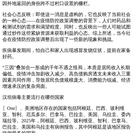
因外地返回的身份跨不过村口设置的栅栏。
社会心态反映：即使这一消息是虚构的，它也反映了当前社会
的一种心态——在疫情防控政策调整的背景下，人们对药品和
检测试剂的需求和渴望程度。同时，也反映出一些人可能试图
通过炒作这些紧缺资源来获取利益的心态。综上所述，当今社
会在疫情防控政策调整后出现了一些新的现象和挑战。
疾病暴发期间，怕自己和家人出现感冒发烧症状，提前在家备
好药。
“三因”叠加合一形成的千年不遇之怪局，本质是居民收入长期
偏低、疫情冲击加剧收入减少、高负债购房透支未来收入三重
因素共同作用，导致居民负债规模庞大、消费能力锐减、经济
增速承压的复杂局面。
汉坦病毒主要流行在哪些国家
〖One〗、美洲地区存在的国家包括阿根廷、巴西、玻利维
亚、智利、厄瓜多尔、巴拿马、巴拉圭、美国、乌拉圭、委内
瑞拉等。2025年，阿根廷、巴西、玻利维亚、智利、巴拿马、
巴拉圭、美国和乌拉圭有病例报告，其中阿根廷是该地区报告