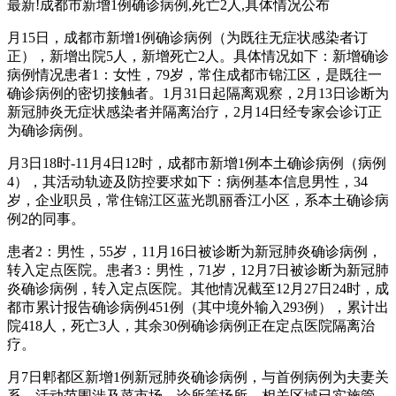
最新!成都市新增1例确诊病例,死亡2人,具体情况公布
月15日，成都市新增1例确诊病例（为既往无症状感染者订
正），新增出院5人，新增死亡2人。具体情况如下：新增确诊
病例情况患者1：女性，79岁，常住成都市锦江区，是既往一
确诊病例的密切接触者。1月31日起隔离观察，2月13日诊断为
新冠肺炎无症状感染者并隔离治疗，2月14日经专家会诊订正
为确诊病例。
月3日18时-11月4日12时，成都市新增1例本土确诊病例（病例
4），其活动轨迹及防控要求如下：病例基本信息男性，34
岁，企业职员，常住锦江区蓝光凯丽香江小区，系本土确诊病
例2的同事。
患者2：男性，55岁，11月16日被诊断为新冠肺炎确诊病例，
转入定点医院。患者3：男性，71岁，12月7日被诊断为新冠肺
炎确诊病例，转入定点医院。其他情况截至12月27日24时，成
都市累计报告确诊病例451例（其中境外输入293例），累计出
院418人，死亡3人，其余30例确诊病例正在定点医院隔离治
疗。
月7日郫都区新增1例新冠肺炎确诊病例，与首例病例为夫妻关
系，活动范围涉及菜市场、诊所等场所，相关区域已实施管