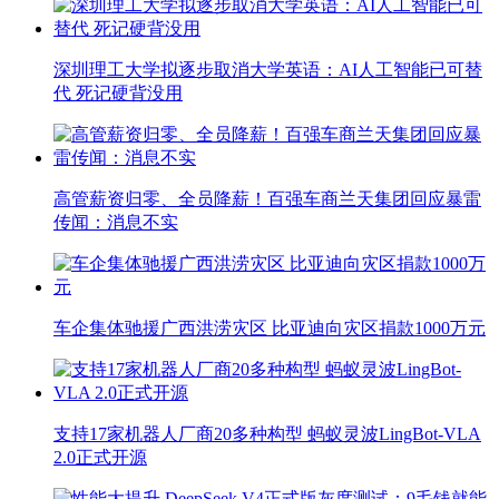
深圳理工大学拟逐步取消大学英语：AI人工智能已可替
代 死记硬背没用
高管薪资归零、全员降薪！百强车商兰天集团回应暴雷
传闻：消息不实
车企集体驰援广西洪涝灾区 比亚迪向灾区捐款1000万元
支持17家机器人厂商20多种构型 蚂蚁灵波LingBot-VLA
2.0正式开源