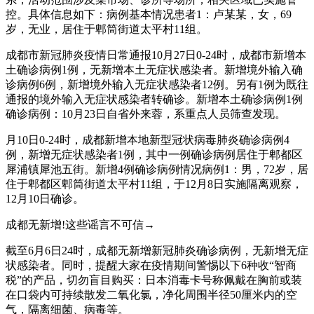
控。具体信息如下：病例基本情况患者1：卢某某，女，69
岁，无业，居住于郫筒街道太平村11组。
成都市新冠肺炎疫情日常通报10月27日0-24时，成都市新增本
土确诊病例1例，无新增本土无症状感染者。新增境外输入确
诊病例6例，新增境外输入无症状感染者12例。另有1例为既往
通报的境外输入无症状感染者转确诊。新增本土确诊病例1例
确诊病例：10月23日自省外来蓉，系重点人员筛查发现。
月10日0-24时，成都新增本地新型冠状病毒肺炎确诊病例4
例，新增无症状感染者1例，其中一例确诊病例居住于郫都区
犀浦镇犀池五街。新增4例确诊病例情况病例1：男，72岁，居
住于郫都区郫筒街道太平村11组，于12月8日实施隔离观察，
12月10日确诊。
成都无新增!这些谣言不可信→
截至6月6日24时，成都无新增新冠肺炎确诊病例，无新增无症
状感染者。同时，提醒大家在疫情期间警惕以下6种收“智商
税”的产品，切勿盲目购买：日本消毒卡号称佩戴在胸前或装
在口袋内可持续散发二氧化氯，净化周围半径50厘米内的空
气，隔离细菌、病毒等。