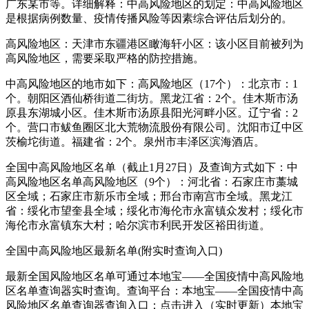
广东某市等。详细解释：中高风险地区的划定：中高风险地区
是根据病例数量、疫情传播风险等因素综合评估后划分的。
高风险地区：天津市东疆港区瞰海轩小区：该小区目前被列为
高风险地区，需要采取严格的防控措施。
中高风险地区的地市如下：高风险地区（17个）：北京市：1
个。朝阳区酒仙桥街道二街坊。黑龙江省：2个。佳木斯市汤
原县东湖城小区。佳木斯市汤原县阳光河畔小区。辽宁省：2
个。营口市鲅鱼圈区北大荒物流股份有限公司。沈阳市辽中区
茨榆坨街道。福建省：2个。泉州市丰泽区滨海酒店。
全国中高风险地区名单（截止1月27日）及查询方式如下：中
高风险地区名单高风险地区（9个）：河北省：石家庄市藁城
区全域；石家庄市新乐市全域；邢台市南宫市全域。黑龙江
省：绥化市望奎县全域；绥化市海伦市永富镇众发村；绥化市
海伦市永富镇东大村；哈尔滨市利民开发区裕田街道。
全国中高风险地区最新名单(附实时查询入口)
最新全国风险地区名单可通过本地宝——全国疫情中高风险地
区名单查询器实时查询。查询平台：本地宝——全国疫情中高
风险地区名单查询器查询入口：点击进入（实时更新）本地宝