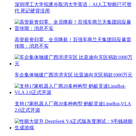
深圳理工大学拟逐步取消大学英语：AI人工智能已可替
代 死记硬背没用
高管薪资归零、全员降薪！百强车商兰天集团回应暴雷
传闻：消息不实
车企集体驰援广西洪涝灾区 比亚迪向灾区捐款1000万元
支持17家机器人厂商20多种构型 蚂蚁灵波LingBot-VLA
2.0正式开源