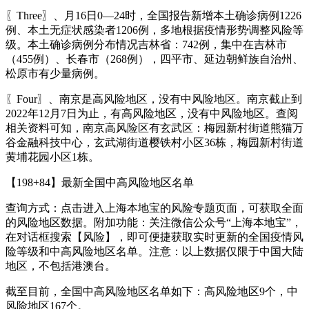
〖Three〗、月16日0—24时，全国报告新增本土确诊病例1226
例、本土无症状感染者1206例，多地根据疫情形势调整风险等
级。本土确诊病例分布情况吉林省：742例，集中在吉林市
（455例）、长春市（268例），四平市、延边朝鲜族自治州、
松原市有少量病例。
〖Four〗、南京是高风险地区，没有中风险地区。南京截止到
2022年12月7日为止，有高风险地区，没有中风险地区。查阅
相关资料可知，南京高风险区有玄武区：梅园新村街道熊猫万
谷金融科技中心，玄武湖街道樱铁村小区36栋，梅园新村街道
黄埔花园小区1栋。
【198+84】最新全国中高风险地区名单
查询方式：点击进入上海本地宝的风险专题页面，可获取全面
的风险地区数据。附加功能：关注微信公众号“上海本地宝”，
在对话框搜索【风险】，即可便捷获取实时更新的全国疫情风
险等级和中高风险地区名单。注意：以上数据仅限于中国大陆
地区，不包括港澳台。
截至目前，全国中高风险地区名单如下：高风险地区9个，中
风险地区167个。