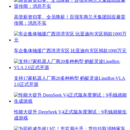
高管薪资归零、全员降薪！百强车商兰天集团回应暴雷
传闻：消息不实
车企集体驰援广西洪涝灾区 比亚迪向灾区捐款1000万元
支持17家机器人厂商20多种构型 蚂蚁灵波LingBot-VLA
2.0正式开源
性能大提升 DeepSeek V4正式版灰度测试：9毛钱就能生
成游戏