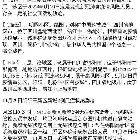
〖Two〗、绵阳疫情在涪城区。从涪城区疫情防控指挥部获
悉，该区于2022年9月29日凌晨发现新冠肺炎疫情风险人员，
存在一定的社会面活动轨迹。
〖Three〗、明园小区。绵阳，别称“中国科技城”，四川省地
级市，位于四川盆地西北部，涪江中上游地带。根据查询疫情
防控显示，该地确诊病例出现在明园小区，在核酸检测时被发
现。四川，简称“川”或“蜀”，是中华人民共和国23个省之一，
省会成都。
〖Four〗、是。涪城区，隶属于四川省绵阳市，位于绵阳市中
部偏西，地处涪江西岸。根据查询相关资料显示：截止2022年
10月5日，该地有新冠患者98例，属于高风险地区，9月14日是
疫情重灾区。绵阳，别称“中国科技城”，四川省地级市，位于
四川盆地西北部，涪江中上游地带。
11月29日绵阳高新区新增2例无症状感染者
月29日0-24时，绵阳高新区新增2例无症状感染者，均系隔离
管控人员中发现，均已闭环转运至定点医疗机构进行隔离治
疗。新增无症状感染者：无症状感染者1：常住绵阳高新区普
明街道双碑社区十组，系区外确诊病例密接人员，11月25日纳
入集中隔离，11月29日，诊断为新冠病毒无症状感染者。