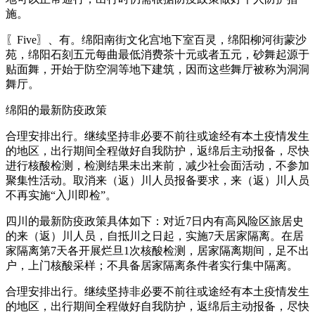
施。
〖Five〗、有。绵阳南街文化宫地下室百灵，绵阳柳河街蒙沙
苑，绵阳石刻五元每曲最低消费茶十元或者五元，砂舞起源于
贴面舞，开始于防空洞等地下建筑，因而这些舞厅被称为洞洞
舞厅。
绵阳的最新防疫政策
合理安排出行。继续坚持非必要不前往或途经有本土疫情发生
的地区，出行期间全程做好自我防护，返绵后主动报备，尽快
进行核酸检测，检测结果未出来前，减少社会面活动，不参加
聚集性活动。取消来（返）川人员报备要求，来（返）川人员
不再实施“入川即检”。
四川的最新防疫政策具体如下：对近7日内有高风险区旅居史
的来（返）川人员，自抵川之日起，实施7天居家隔离。在居
家隔离第7天各开展烂旦1次核酸检测，居家隔离期间，足不出
户，上门核酸采样；不具备居家隔离条件者实行集中隔离。
合理安排出行。继续坚持非必要不前往或途经有本土疫情发生
的地区，出行期间全程做好自我防护，返绵后主动报备，尽快