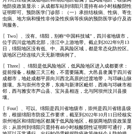
地防疫政策显示：从成都车站到绵阳只需持有48小时核酸阴性
证明即可。预防医学门诊部：（一）承担结核病、性病、寄生
虫病、地方病和慢性非传染性疾病等疾病的预防医学诊疗及咨
询服务。
〖Two〗、没有。绵阳，别称“中国科技城”，四川省地级市，
位于四川盆地西北部，涪江中上游地带。截止到2022年9月13
日，绵阳地区没有低、中、高风险区域，都是常态化防控区。
该地区已经连续六天无新增病例了。
〖Three〗、绵阳是低风险地区，低风险地区进入成都要求：
提前报备，核酸三天三检，不需要隔离。大邑县隶属于四川省
成都市，地处成都平原向川西北高原的过渡地带，与邛崃山脉
接壤。东与崇州市交界，东南与新津区毗邻，西南与邛崃市相
邻，西与雅安市芦山县、宝兴县相连，北与阿坝州汶川县接
壤。
〖Four〗、可以。绵阳是四川省地级市，崇州是四川省辖县级
市，根据绵阳市防疫工作要求，截至到2022年10月11日经核实
崇州地区和绵阳地区都属于低风险地区，根据两地防疫政策显
示：从崇州到绵阳只需持有48小时核酸阴性证明即可通行，两
地可以正常通行，出行时仍需根据防疫政策做好个人防护措