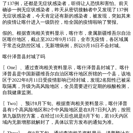
了137例，还都是无症状感染者，听得让人恐惧和害怕。前天
确诊一例无症状感染者，昨天从密切接触者中又发现了137例
无症状感染者，今天肯定还有新的感染者，被发现，突如其来
的疫情让喀什进入一级防控，给全国的疫情啦响了警报。
假的。根据查询相关资料显示，喀什市，隶属新疆维吾尔自治
区喀什地区，截止至2022年9月15日，全市无疫情，各区域属
于常态化防控区域，无新增病例，所以9月16日不会封城。
喀什泽普县封城了吗
〖One〗、通过查询相关资料显示，喀什泽普县封城了。喀什
泽普县是中国新疆维吾尔自治区喀什地区所辖的一个县，该地
区于2022年8月11日受疫情影响已经封城，发现2名阳性已被采
取隔离，升级为高风险地区，全员需要进行定期的核酸检测，
自我健康监测。
〖Two〗、预计8月下旬。根据查询相关资料显示，喀什泽普
县有1个高风险地区和2个中风险地区是在8月7日列入的，按照
第九版防控方案，在经过10天后也就是8月下旬，若10天内区
域内无新增那就解封了，具体以官方发布的通知为准。