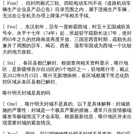
〖Four〗、但封闭厢式三轮、四轮电动车均不在《道路机动车
辆生产企业及产品公告》目录范围之内，属于违规生产车辆，
无法在公安机关办理上牌落户等相关手续。
〖Five〗、东汉初年，莎车一度称霸西域，时五十五国咸听其
号令。永平十七年（74年）起，班超驻守疏勒长达17年，使封
闭65年之久的丝路南道再度开放。三国至西晋时期，疏勒先后
兼并了周围的莎车、竭石、西夜、蒲犁等国成为西域一个比较
大的地方政权。
〖Six〗、各区县都已解封。根据查询相关资料显示，喀什地
区，是新疆维吾尔自治区的5个地区之一，驻地喀什市，截止
至2022年9月15日，喀什无新增病例，各区域都属于常态化防
控区域从各区县都已解封。
喀什明天封城是真的吗
〖One〗、喀什明天封城不是真的。以下是具体解释：封城措
施的严重性：封城是一个极其严重的措施，通常只在疫情极端
爆发等极端情况下才会采取。根据最新信息，喀什地区并未出
现需要封城的紧急情况。
〖Two〗、因此，可以明确地喀什明天封城不是真的。我们应