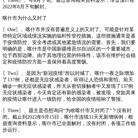
〖Three〗、年8月下旬。通过查询相关资料显示，泽普预计在
2022年8月下旬解封。
喀什市为什么又封了
〖One〗、喀什市并没有普遍意义上的又封了。可能是针对某
些特定区域或情况实施的临时性管控措施。这些措施通常是基
于疫情防控、安全考虑或其他紧急情况的需要。首先，我们要
明确的是，喀什市是中国新疆维吾尔自治区的一个重要城市，
位于西部边陲。由于其地理位置的特殊性，该市在维护社会稳
定和疫情防控方面一直保持着高度警惕。
〖Two〗、是因为“新冠疫情”所以封城了。喀什一夜之际增加
了137例，还都是无症状感染者，听得让人恐惧和害怕。前天
确诊一例无症状感染者，昨天从密切接触者中又发现了137例
无症状感染者，今天肯定还有新的感染者，被发现，突如其来
的疫情让喀什进入一级防控，给全国的疫情啦响了警报。
〖Three〗、题主是否想询问“为啥喀什市又封闭了”？没有封
闭。截止到2022年9月15日，喀什市连续31天无新增病例，根
据查询资料显示，喀什市已全面解封，没有封闭，各项工作稳
步运行。