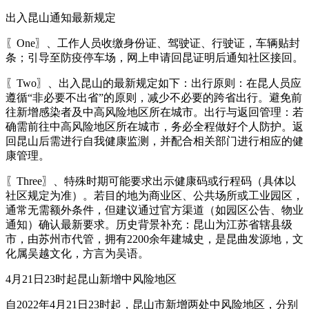
出入昆山通知最新规定
〖One〗、工作人员收缴身份证、驾驶证、行驶证，车辆贴封
条；引导至防疫停车场，网上申请回昆证明后通知社区接回。
〖Two〗、出入昆山的最新规定如下：出行原则：在昆人员应
遵循“非必要不出省”的原则，减少不必要的跨省出行。避免前
往新增感染者及中高风险地区所在城市。出行与返回管理：若
确需前往中高风险地区所在城市，务必全程做好个人防护。返
回昆山后需进行自我健康监测，并配合相关部门进行相应的健
康管理。
〖Three〗、特殊时期可能要求出示健康码或行程码（具体以
社区规定为准）。若目的地为商业区、公共场所或工业园区，
通常无需额外条件，但建议通过官方渠道（如园区公告、物业
通知）确认最新要求。历史背景补充：昆山为江苏省辖县级
市，由苏州市代管，拥有2200余年建城史，是昆曲发源地，文
化属吴越文化，方言为吴语。
4月21日23时起昆山新增中风险地区
自2022年4月21日23时起，昆山市新增两处中风险地区，分别