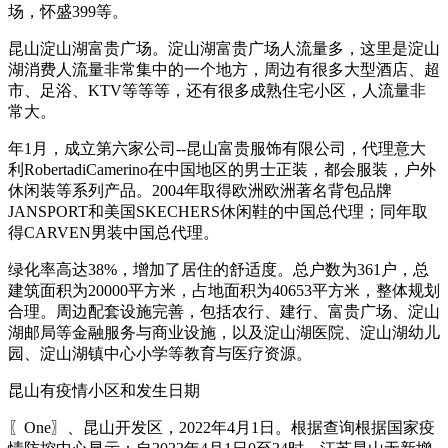
场，怀盛399等。
昆山淀山湖富贵广场。淀山湖富贵广场人流量多，这里是淀山
湖消费人流量非常集中的一个地方，周边有很多大型酒店、超
市、足浴、KTV等等等，还有很多成熟住宅小区，人流量非
常大。
年1月，成立第六家公司--昆山富贵服饰有限公司，代理意大
利RobertadiCamerino在中国地区的男士正装，都会服装，户外
休闲装等系列产品。2004年取得欧洲欧洲著名背包品牌
JANSPORT和美国SKECHERS休闲鞋的中国总代理；同年取
得CARVEN男装中国总代理。
绿化率高达38%，增加了居住的舒适度。总户数为361户，总
建筑面积为20000平方米，占地面积为40653平方米，整体规划
合理。周边配套设施完善，包括农行、建行、富贵广场、淀山
湖邮局等金融服务与商业设施，以及淀山湖医院、淀山湖幼儿
园、淀山湖镇中心小学等教育与医疗资源。
昆山有疫情小区和发生日期
〖One〗、昆山开发区，2022年4月1日。根据查询根据国家疫