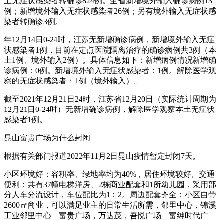
土无症状感染者转确诊824例。全省新增境外输入确诊病例13
例；新增境外输入无症状感染者26例；另有境外输入无症状感
染者转确诊3例。
年12月14日0-24时，江苏无新增确诊病例，新增境外输入无症
状感染者1例，目前在定点医院隔离治疗的确诊病例共3例（本
土1例、境外输入2例）。具体信息如下：新增病例情况新增确
诊病例：0例。新增境外输入无症状感染者：1例。解除医学观
察的无症状感染者：1例（境外输入）。
截至2021年12月21日24时，江苏省12月20日（实际统计周期为
12月21日0-24时）无新增确诊病例，解除医学观察本土无症状
感染者1例。
昆山富贵广场为什么封闭
根据有关部门报道2022年11月2日昆山疫情暂定封闭7天。
小区环境好：容积率、绿地率均为40%，居住环境较好。交通
便利：共有37幢电梯洋房、2栋商业配套和1所幼儿园，采用部
分人车分流设计，车位配比为1：2。周边配套齐全：小区自带
2600㎡商业，可以满足业主的日常生活所需，邻里中心，锦溪
工业邻里中心，富贵广场，万达茂，吾悦广场，富绅时代广