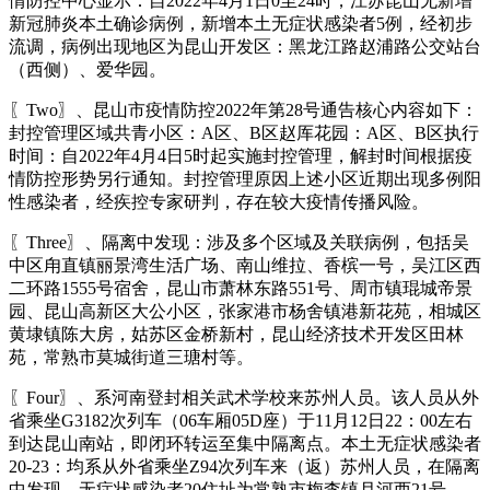
情防控中心显示：自2022年4月1日0至24时，江苏昆山无新增
新冠肺炎本土确诊病例，新增本土无症状感染者5例，经初步
流调，病例出现地区为昆山开发区：黑龙江路赵浦路公交站台
（西侧）、爱华园。
〖Two〗、昆山市疫情防控2022年第28号通告核心内容如下：
封控管理区域共青小区：A区、B区赵厍花园：A区、B区执行
时间：自2022年4月4日5时起实施封控管理，解封时间根据疫
情防控形势另行通知。封控管理原因上述小区近期出现多例阳
性感染者，经疾控专家研判，存在较大疫情传播风险。
〖Three〗、隔离中发现：涉及多个区域及关联病例，包括吴
中区甪直镇丽景湾生活广场、南山维拉、香槟一号，吴江区西
二环路1555号宿舍，昆山市萧林东路551号、周市镇琨城帝景
园、昆山高新区大公小区，张家港市杨舍镇港新花苑，相城区
黄埭镇陈大房，姑苏区金桥新村，昆山经济技术开发区田林
苑，常熟市莫城街道三瑭村等。
〖Four〗、系河南登封相关武术学校来苏州人员。该人员从外
省乘坐G3182次列车（06车厢05D座）于11月12日22：00左右
到达昆山南站，即闭环转运至集中隔离点。本土无症状感染者
20-23：均系从外省乘坐Z94次列车来（返）苏州人员，在隔离
中发现。无症状感染者20住址为常熟市梅李镇月河西21号。