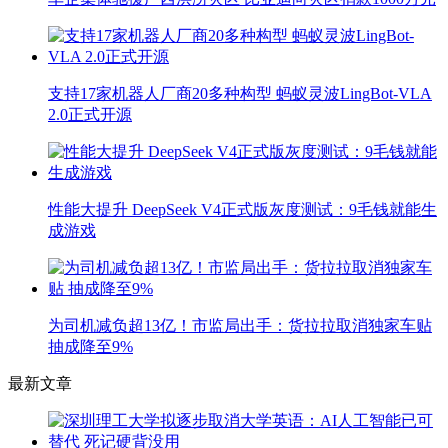
支持17家机器人厂商20多种构型 蚂蚁灵波LingBot-VLA
2.0正式开源
性能大提升 DeepSeek V4正式版灰度测试：9毛钱就能生
成游戏
为司机减负超13亿！市监局出手：货拉拉取消独家车贴
抽成降至9%
最新文章