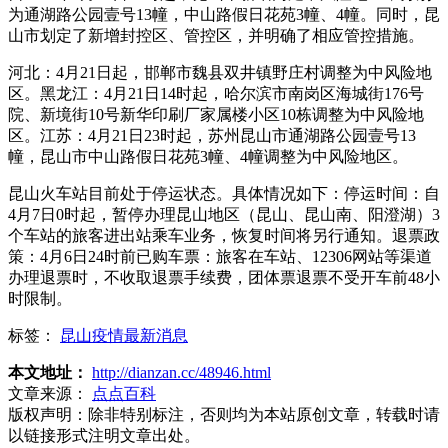
为通湖路公园壹号13幢，中山路假日花苑3幢、4幢。同时，昆
山市划定了新增封控区、管控区，并明确了相应管控措施。
河北：4月21日起，邯郸市魏县双井镇野庄村调整为中风险地
区。黑龙江：4月21日14时起，哈尔滨市南岗区海城街176号
院、新境街10号新华印刷厂家属楼小区10栋调整为中风险地
区。江苏：4月21日23时起，苏州昆山市通湖路公园壹号13
幢，昆山市中山路假日花苑3幢、4幢调整为中风险地区。
昆山火车站目前处于停运状态。具体情况如下：停运时间：自
4月7日0时起，暂停办理昆山地区（昆山、昆山南、阳澄湖）3
个车站的旅客进出站乘车业务，恢复时间将另行通知。退票政
策：4月6日24时前已购车票：旅客在车站、12306网站等渠道
办理退票时，不收取退票手续费，团体票退票不受开车前48小
时限制。
标签：
昆山疫情最新消息
本文地址：
http://dianzan.cc/48946.html
文章来源：
点点百科
版权声明：
除非特别标注，否则均为本站原创文章，转载时请
以链接形式注明文章出处。