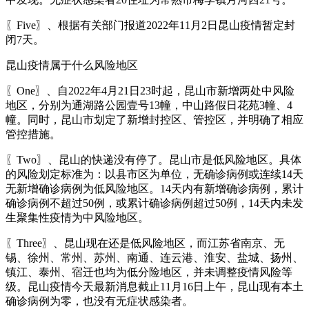
〖Five〗、根据有关部门报道2022年11月2日昆山疫情暂定封
闭7天。
昆山疫情属于什么风险地区
〖One〗、自2022年4月21日23时起，昆山市新增两处中风险
地区，分别为通湖路公园壹号13幢，中山路假日花苑3幢、4
幢。同时，昆山市划定了新增封控区、管控区，并明确了相应
管控措施。
〖Two〗、昆山的快递没有停了。昆山市是低风险地区。具体
的风险划定标准为：以县市区为单位，无确诊病例或连续14天
无新增确诊病例为低风险地区。14天内有新增确诊病例，累计
确诊病例不超过50例，或累计确诊病例超过50例，14天内未发
生聚集性疫情为中风险地区。
〖Three〗、昆山现在还是低风险地区，而江苏省南京、无
锡、徐州、常州、苏州、南通、连云港、淮安、盐城、扬州、
镇江、泰州、宿迁也均为低分险地区，并未调整疫情风险等
级。昆山疫情今天最新消息截止11月16日上午，昆山现有本土
确诊病例为零，也没有无症状感染者。