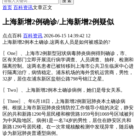
搜 索
首页
百科资讯
文章正文
上海新增2例确诊/上海新增2例疑似
点点百科
百科资讯
2026-06-15 14:39:42
12
上海新增2例本土确诊,这两名人员是如何被感染的?
〖One〗、上海市2例新型冠状病毒肺炎病例得到确诊，市、
区有关部门立即开展流行病学调查、人员调查、抽样、检测和
隔离控制。这两名患者已被转移到上海市公共卫生临床中心进
行隔离治疗，病情稳定。浦东机场的海外货机运营商，男性，
32岁，居住在浦东新区盐朝公路798号锦江之星。
〖Two〗、上海新增2例本土确诊病例，她们是母女关系。
〖Three〗、年6月18日，上海新增2例新冠肺炎本土确诊病
例。根据上海市新冠肺炎疫情防控工作领导小组的决定，静安
区的共和新路1290号居民楼和柳营路1059号到1069号区域被列
为中风险地区。病例1是一名74岁的男性，居住在静安区共和
新路1290号居民楼。在一次常规核酸检测中发现异常，随后确
诊为新冠肺炎普通型病例。