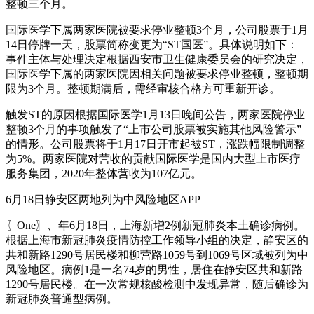
整顿三个月。
国际医学下属两家医院被要求停业整顿3个月，公司股票于1月
14日停牌一天，股票简称变更为“ST国医”。具体说明如下：
事件主体与处理决定根据西安市卫生健康委员会的研究决定，
国际医学下属的两家医院因相关问题被要求停业整顿，整顿期
限为3个月。整顿期满后，需经审核合格方可重新开诊。
触发ST的原因根据国际医学1月13日晚间公告，两家医院停业
整顿3个月的事项触发了“上市公司股票被实施其他风险警示”
的情形。公司股票将于1月17日开市起被ST，涨跌幅限制调整
为5%。两家医院对营收的贡献国际医学是国内大型上市医疗
服务集团，2020年整体营收为107亿元。
6月18日静安区两地列为中风险地区APP
〖One〗、年6月18日，上海新增2例新冠肺炎本土确诊病例。
根据上海市新冠肺炎疫情防控工作领导小组的决定，静安区的
共和新路1290号居民楼和柳营路1059号到1069号区域被列为中
风险地区。病例1是一名74岁的男性，居住在静安区共和新路
1290号居民楼。在一次常规核酸检测中发现异常，随后确诊为
新冠肺炎普通型病例。