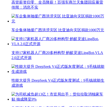
高管薪资归零、全员降薪！百强车商兰天集团回应暴雷
传闻：消息不实
车企集体驰援广西洪涝灾区 比亚迪向灾区捐款1000万元
支持17家机器人厂商20多种构型 蚂蚁灵波LingBot-VLA
2.0正式开源
性能大提升 DeepSeek V4正式版灰度测试：9毛钱就能生
成游戏