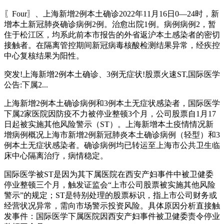
〖Four〗、上海新增2例本土确诊2022年11月16日0—24时，新
增本土新冠肺炎确诊病例2例。治愈出院1例。病例病例2，暂
住于松江区，均系此前本市报告的外省返沪本土感染者的密切
接触者。在隔离管控期间新冠病毒核酸检测结果异常，经疾控
中心复核结果为阳性。
突发!上海新增2例本土确诊、3例无症状!股票火速ST,国际医学
公告:下属2...
上海新增2例本土确诊病例和3例本土无症状感染者，国际医学
下属2家医院因防疫不力被停业整顿3个月，公司股票自1月17
日起被实施其他风险警示（ST）。上海新增本土疫情情况新
增病例概况上海市新增2例新冠肺炎本土确诊病例（轻型）和3
例本土无症状感染者。确诊病例均已转运至上海市公共卫生临
床中心隔离治疗，病情稳定。
国际医学被ST是因为其下属医院在西安产妇事件中被卫健委
停业整顿三个月，触发证监会“上市公司股票被实施其他风险
警示”的规定；ST是特别处理的股票标识，指上市公司财务或
经营状况异常，需向市场警示投资风险。具体原因分析直接触
发事件：国际医学下属医院因西安产妇事件被卫健委责令停业