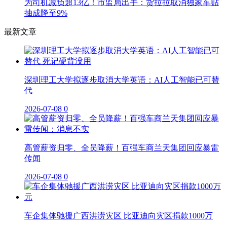
为司机减负超13亿！市监局出手：货拉拉取消独家车贴
抽成降至9%
最新文章
深圳理工大学拟逐步取消大学英语：AI人工智能已可替
代
2026-07-08
0
高管薪资归零、全员降薪！百强车商兰天集团回应暴雷
传闻
2026-07-08
0
车企集体驰援广西洪涝灾区 比亚迪向灾区捐款1000万