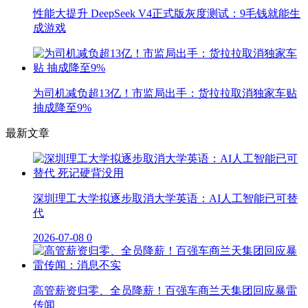
性能大提升 DeepSeek V4正式版灰度测试：9毛钱就能生
成游戏
为司机减负超13亿！市监局出手：货拉拉取消独家车贴
抽成降至9%
最新文章
深圳理工大学拟逐步取消大学英语：AI人工智能已可替
代
2026-07-08
0
高管薪资归零、全员降薪！百强车商兰天集团回应暴雷
传闻