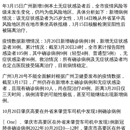
年3月15日广州新增1例本土无症状感染者后，全市疫情风险等
级未发生变化，仍均为低风险地区。具体分析如下：新增病例
情况：该无症状感染者为25岁女性，3月14日晚从外省某中高
风险地区所在地市乘坐高铁抵穗，3月15日核酸检测呈阳性后
被隔离治疗。
疫情数据新增情况：3月20日新增确诊病例1例，新增无症状感
染者30例。累计情况：截至3月20日24时，全市累计报告阳性
感染者105例，其中确诊病例9例（轻型4例、普通型5例），无
症状感染者96例。救治情况：所有确诊病例及无症状感染者均
在定点医院接受隔离治疗，目前病情稳定。
广州3月20号不能全面解封根据广州卫健委发布的疫情数据，
截至3月17日，广州仍存在新增本土确诊病例和无症状感染
者，且现有确诊病例10人，尚在院治疗49例。距离3月20日仅
三天时间，病例清零的可能性极低，甚至可能继续出现新增病
例。
10月20日肇庆高要在外省来肇货车司机中发现1例确诊病例
〖One〗、肇庆市高要区在外省来肇货车司机中发现1例新冠
肺炎确诊病例2022年10月20日0—12时，肇庆市高要区在外省