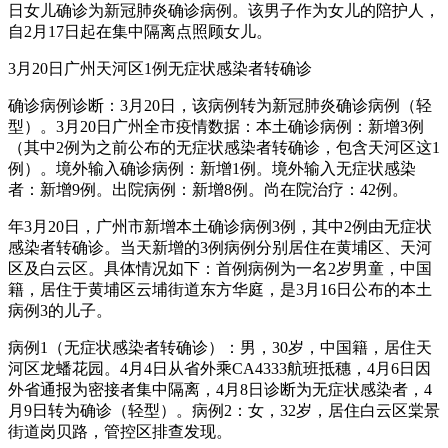
日女儿确诊为新冠肺炎确诊病例。该男子作为女儿的陪护人，
自2月17日起在集中隔离点照顾女儿。
3月20日广州天河区1例无症状感染者转确诊
确诊病例诊断：3月20日，该病例转为新冠肺炎确诊病例（轻
型）。3月20日广州全市疫情数据：本土确诊病例：新增3例
（其中2例为之前公布的无症状感染者转确诊，包含天河区这1
例）。境外输入确诊病例：新增1例。境外输入无症状感染
者：新增9例。出院病例：新增8例。尚在院治疗：42例。
年3月20日，广州市新增本土确诊病例3例，其中2例由无症状
感染者转确诊。当天新增的3例病例分别居住在黄埔区、天河
区及白云区。具体情况如下：首例病例为一名2岁男童，中国
籍，居住于黄埔区云埔街道东方华庭，是3月16日公布的本土
病例3的儿子。
病例1（无症状感染者转确诊）：男，30岁，中国籍，居住天
河区龙蟠花园。4月4日从省外乘CA4333航班抵穗，4月6日因
外省通报为密接者集中隔离，4月8日诊断为无症状感染者，4
月9日转为确诊（轻型）。病例2：女，32岁，居住白云区棠景
街道岗贝路，管控区排查发现。