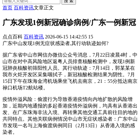
搜 索
首页
百科资讯
文章正文
广东发现1例新冠确诊病例/广东一例新冠
点点百科
百科资讯
2026-06-15 14:42:55
15
广东中山发现1例无症状感染者,其行动轨迹如何?
据广东省中山市网信办微信公众号消息，7月22日凌晨4时，中
山市在对中高风险地区返粤人员排查核酸检测中，发现1例新
冠肺炎核酸初筛阳性人员。其行动轨迹：7月14日，郭某某在
我市火炬开发区采集咽拭子，新冠核酸检测结果为阴性。7月
15日下午在珠海金湾机场乘坐飞机去南京，21：55分抵达南京
禄口机场T2航站楼。
疫情外溢风险：偷渡行为导致香港疫情向内地扩散的风险增
加，近期内地通报的多起香港疫情外溢病例，均具有从香港出
发、在广东珠海非法入境、再转乘其他交通工具前往目的地的
共同特点。其他关联病例情况中山市无症状感染者：广东中山
市发现一名与上海偷渡病例同日（2月13日）从香港入境的感
染者。