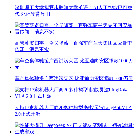
深圳理工大学拟逐步取消大学英语：AI人工智能已可替
代 死记硬背没用
高管薪资归零、全员降薪！百强车商兰天集团回应暴雷
传闻：消息不实
车企集体驰援广西洪涝灾区 比亚迪向灾区捐款1000万元
支持17家机器人厂商20多种构型 蚂蚁灵波LingBot-VLA
2.0正式开源