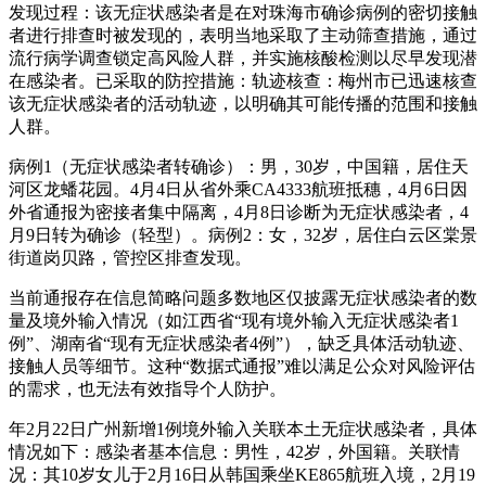
发现过程：该无症状感染者是在对珠海市确诊病例的密切接触
者进行排查时被发现的，表明当地采取了主动筛查措施，通过
流行病学调查锁定高风险人群，并实施核酸检测以尽早发现潜
在感染者。已采取的防控措施：轨迹核查：梅州市已迅速核查
该无症状感染者的活动轨迹，以明确其可能传播的范围和接触
人群。
病例1（无症状感染者转确诊）：男，30岁，中国籍，居住天
河区龙蟠花园。4月4日从省外乘CA4333航班抵穗，4月6日因
外省通报为密接者集中隔离，4月8日诊断为无症状感染者，4
月9日转为确诊（轻型）。病例2：女，32岁，居住白云区棠景
街道岗贝路，管控区排查发现。
当前通报存在信息简略问题多数地区仅披露无症状感染者的数
量及境外输入情况（如江西省“现有境外输入无症状感染者1
例”、湖南省“现有无症状感染者4例”），缺乏具体活动轨迹、
接触人员等细节。这种“数据式通报”难以满足公众对风险评估
的需求，也无法有效指导个人防护。
年2月22日广州新增1例境外输入关联本土无症状感染者，具体
情况如下：感染者基本信息：男性，42岁，外国籍。关联情
况：其10岁女儿于2月16日从韩国乘坐KE865航班入境，2月19