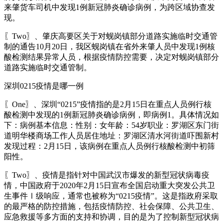
来肇货车司机中发现1例新冠肺炎确诊病例，为跨区域协查发
现。
〖Two〗、肇庆高要区关于对蚬岗镇部分道路实施临时交通管
制的通告10月20日，我区蚬岗镇在省外来肇人员中发现1例核
酸检测结果异常人员，根据疫情防控需要，决定对蚬岗镇部分
道路实施临时交通管制。
深圳0215疫情是哪一例
〖One〗、深圳“0215”疫情指的是2月15日在重点人员例行核
酸检测中发现的1例新冠肺炎确诊病例，即病例1。具体情况如
下：病例基本信息：性别：女年龄：54岁职业：罗湖区东门街
道明华楼商场工作人员居住地址：罗湖区清水河街道吓围新村
发现过程：2月15日，该病例在重点人员例行核酸检测中初筛
阳性。
〖Two〗、疫情是指针对中国武汉市爆发的新型冠状病毒疫
情，中国政府于2020年2月15日宣布全国启动重大突发公共卫
生事件Ⅰ级响应，通常也被称为“0215疫情”。这是指政府采取
的最严格的防控措施，包括疫情防控、社会保障、公共卫生、
应急救援等多方面的支持和协调，目的是为了控制新型冠状病