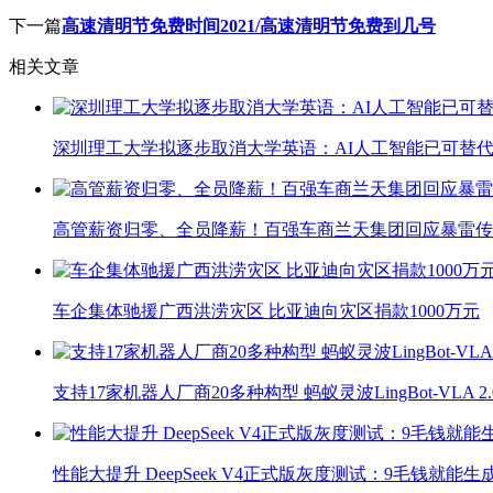
下一篇
高速清明节免费时间2021/高速清明节免费到几号
相关文章
深圳理工大学拟逐步取消大学英语：AI人工智能已可替代
高管薪资归零、全员降薪！百强车商兰天集团回应暴雷传
车企集体驰援广西洪涝灾区 比亚迪向灾区捐款1000万元
支持17家机器人厂商20多种构型 蚂蚁灵波LingBot-VLA 
性能大提升 DeepSeek V4正式版灰度测试：9毛钱就能生