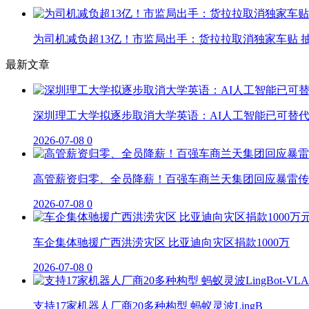
为司机减负超13亿！市监局出手：货拉拉取消独家车贴 抽
最新文章
深圳理工大学拟逐步取消大学英语：AI人工智能已可替
2026-07-08
0
高管薪资归零、全员降薪！百强车商兰天集团回应暴雷传
2026-07-08
0
车企集体驰援广西洪涝灾区 比亚迪向灾区捐款1000万
2026-07-08
0
支持17家机器人厂商20多种构型 蚂蚁灵波LingB