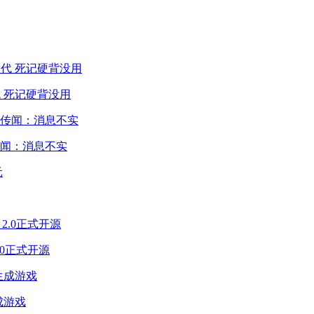
 死记硬背没用
闻：消息不实
2.0正式开源
成游戏