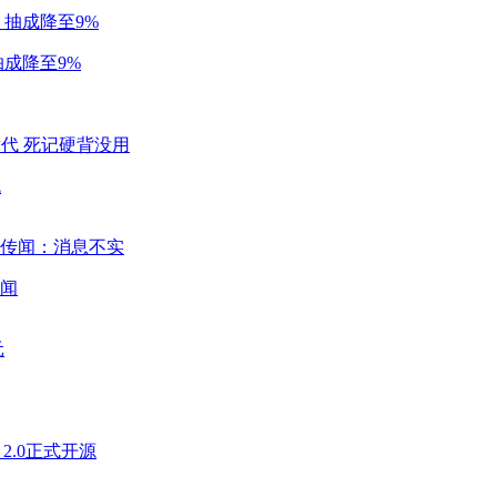
成降至9%
代
闻