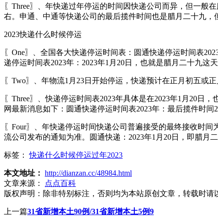
〖Three〗、年快递过年停运的时间因快递公司而异，但一般在
右。申通、中通等快递公司的最后揽件时间也是腊月二十九，
2023快递什么时候停运
〖One〗、全国各大快递停运时间表：圆通快递停运时间表2023
递停运时间表2023年：2023年1月20日，也就是腊月二十九这
〖Two〗、年物流1月23日开始停运，快递预计在正月初五或
〖Three〗、快递停运时间表2023年具体是在2023年1
网最新消息如下：圆通快递停运时间表2023年：最后揽件时间20
〖Four〗、年快递停运时间快递公司普遍接受的最终接收时间为
流公司发布的通知为准。圆通快递：2023年1月20日，即腊月二
标签：
快递什么时候停运过年2023
本文地址：
http://dianzan.cc/48984.html
文章来源：
点点百科
版权声明：
除非特别标注，否则均为本站原创文章，转载时请
上一篇
31省新增本土90例/31省新增本土5例9