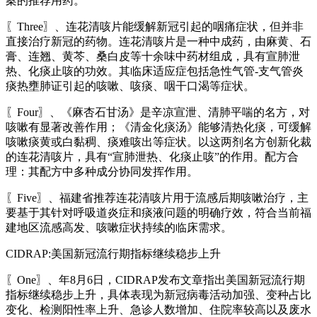
案的推荐用药。
〖Three〗、连花清咳片能缓解新冠引起的咽痛症状，但并非
直接治疗新冠的药物。连花清咳片是一种中成药，由麻黄、石
膏、连翘、黄芩、桑白皮等十余味中药材组成，具有宣肺泄
热、化痰止咳的功效。其临床适应症包括急性气管-支气管炎
痰热壅肺证引起的咳嗽、咳痰、咽干口渴等症状。
〖Four〗、《麻杏石甘汤》是辛凉宣泄、清肺平喘的名方，对
咳嗽有显著改善作用；《清金化痰汤》能够清热化痰，可缓解
咳嗽痰黄或白黏稠、痰难咳出等症状。以这两剂名方创新化裁
的连花清咳片，具有“宣肺泄热、化痰止咳”的作用。配方合
理：其配方中多种成分协同发挥作用。
〖Five〗、福建省推荐连花清咳片用于流感后期咳嗽治疗，主
要基于其针对呼吸道炎症和痰液问题的明确疗效，符合当前福
建地区流感高发、咳嗽症状持续的临床需求。
CIDRAP:美国新冠流行期指标继续稳步上升
〖One〗、年8月6日，CIDRAP发布文章指出美国新冠流行期
指标继续稳步上升，具体表现为新冠病毒活动加强、变种占比
变化、检测阳性率上升、急诊人数增加、住院率较高以及废水