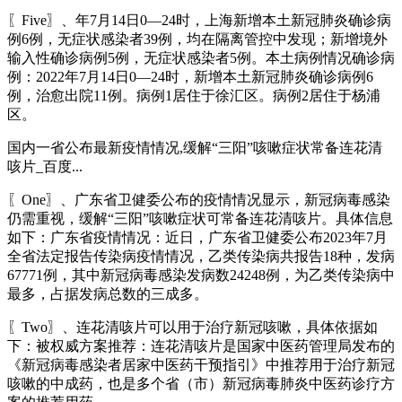
〖Five〗、年7月14日0—24时，上海新增本土新冠肺炎确诊病
例6例，无症状感染者39例，均在隔离管控中发现；新增境外
输入性确诊病例5例，无症状感染者5例。本土病例情况确诊病
例：2022年7月14日0—24时，新增本土新冠肺炎确诊病例6
例，治愈出院11例。病例1居住于徐汇区。病例2居住于杨浦
区。
国内一省公布最新疫情情况,缓解“三阳”咳嗽症状常备连花清
咳片_百度...
〖One〗、广东省卫健委公布的疫情情况显示，新冠病毒感染
仍需重视，缓解“三阳”咳嗽症状可常备连花清咳片。具体信息
如下：广东省疫情情况：近日，广东省卫健委公布2023年7月
全省法定报告传染病疫情情况，乙类传染病共报告18种，发病
67771例，其中新冠病毒感染发病数24248例，为乙类传染病中
最多，占据发病总数的三成多。
〖Two〗、连花清咳片可以用于治疗新冠咳嗽，具体依据如
下：被权威方案推荐：连花清咳片是国家中医药管理局发布的
《新冠病毒感染者居家中医药干预指引》中推荐用于治疗新冠
咳嗽的中成药，也是多个省（市）新冠病毒肺炎中医药诊疗方