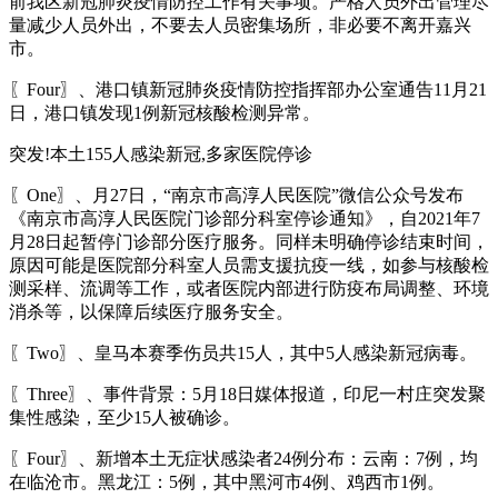
前我区新冠肺炎疫情防控工作有关事项。严格人员外出管理尽
量减少人员外出，不要去人员密集场所，非必要不离开嘉兴
市。
〖Four〗、港口镇新冠肺炎疫情防控指挥部办公室通告11月21
日，港口镇发现1例新冠核酸检测异常。
突发!本土155人感染新冠,多家医院停诊
〖One〗、月27日，“南京市高淳人民医院”微信公众号发布
《南京市高淳人民医院门诊部分科室停诊通知》，自2021年7
月28日起暂停门诊部分医疗服务。同样未明确停诊结束时间，
原因可能是医院部分科室人员需支援抗疫一线，如参与核酸检
测采样、流调等工作，或者医院内部进行防疫布局调整、环境
消杀等，以保障后续医疗服务安全。
〖Two〗、皇马本赛季伤员共15人，其中5人感染新冠病毒。
〖Three〗、事件背景：5月18日媒体报道，印尼一村庄突发聚
集性感染，至少15人被确诊。
〖Four〗、新增本土无症状感染者24例分布：云南：7例，均
在临沧市。黑龙江：5例，其中黑河市4例、鸡西市1例。