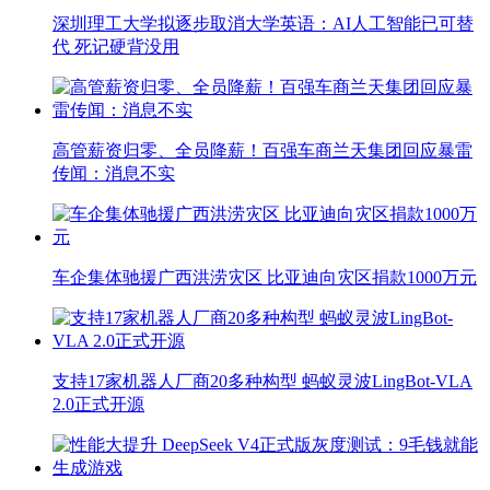
深圳理工大学拟逐步取消大学英语：AI人工智能已可替
代 死记硬背没用
高管薪资归零、全员降薪！百强车商兰天集团回应暴雷
传闻：消息不实
车企集体驰援广西洪涝灾区 比亚迪向灾区捐款1000万元
支持17家机器人厂商20多种构型 蚂蚁灵波LingBot-VLA
2.0正式开源