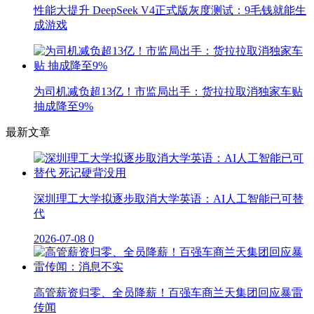
性能大提升 DeepSeek V4正式版灰度测试：9毛钱就能生
成游戏
为司机减负超13亿！市监局出手：货拉拉取消独家车贴
抽成降至9%
最新文章
深圳理工大学拟逐步取消大学英语：AI人工智能已可替
代
2026-07-08
0
高管薪资归零、全员降薪！百强车商兰天集团回应暴雷
传闻