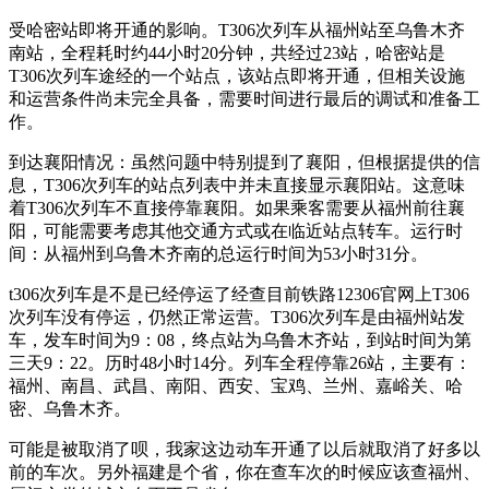
受哈密站即将开通的影响。T306次列车从福州站至乌鲁木齐
南站，全程耗时约44小时20分钟，共经过23站，哈密站是
T306次列车途经的一个站点，该站点即将开通，但相关设施
和运营条件尚未完全具备，需要时间进行最后的调试和准备工
作。
到达襄阳情况：虽然问题中特别提到了襄阳，但根据提供的信
息，T306次列车的站点列表中并未直接显示襄阳站。这意味
着T306次列车不直接停靠襄阳。如果乘客需要从福州前往襄
阳，可能需要考虑其他交通方式或在临近站点转车。运行时
间：从福州到乌鲁木齐南的总运行时间为53小时31分。
t306次列车是不是已经停运了经查目前铁路12306官网上T306
次列车没有停运，仍然正常运营。T306次列车是由福州站发
车，发车时间为9：08，终点站为乌鲁木齐站，到站时间为第
三天9：22。历时48小时14分。列车全程停靠26站，主要有：
福州、南昌、武昌、南阳、西安、宝鸡、兰州、嘉峪关、哈
密、乌鲁木齐。
可能是被取消了呗，我家这边动车开通了以后就取消了好多以
前的车次。另外福建是个省，你在查车次的时候应该查福州、