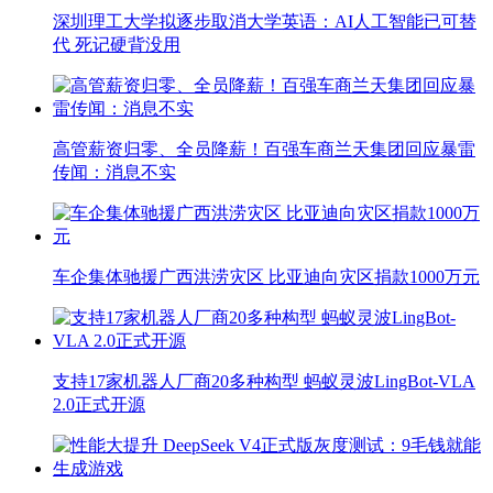
深圳理工大学拟逐步取消大学英语：AI人工智能已可替
代 死记硬背没用
高管薪资归零、全员降薪！百强车商兰天集团回应暴雷
传闻：消息不实
车企集体驰援广西洪涝灾区 比亚迪向灾区捐款1000万元
支持17家机器人厂商20多种构型 蚂蚁灵波LingBot-VLA
2.0正式开源