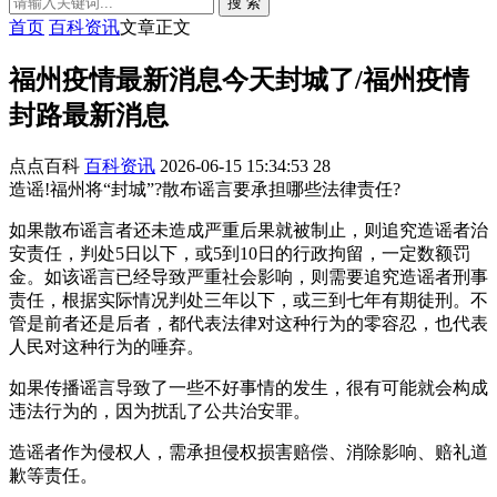
搜 索
首页
百科资讯
文章正文
福州疫情最新消息今天封城了/福州疫情
封路最新消息
点点百科
百科资讯
2026-06-15 15:34:53
28
造谣!福州将“封城”?散布谣言要承担哪些法律责任?
如果散布谣言者还未造成严重后果就被制止，则追究造谣者治
安责任，判处5日以下，或5到10日的行政拘留，一定数额罚
金。如该谣言已经导致严重社会影响，则需要追究造谣者刑事
责任，根据实际情况判处三年以下，或三到七年有期徒刑。不
管是前者还是后者，都代表法律对这种行为的零容忍，也代表
人民对这种行为的唾弃。
如果传播谣言导致了一些不好事情的发生，很有可能就会构成
违法行为的，因为扰乱了公共治安罪。
造谣者作为侵权人，需承担侵权损害赔偿、消除影响、赔礼道
歉等责任。