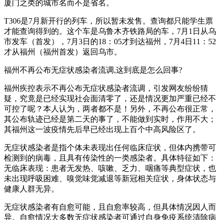
厦门之类的城市名而不是省名。
T306是7月新开行的列车，所以暂未发售。查询都只能学生票
才能查询得到的。这个车是乌鲁木齐铁路局的车，7月1日从乌
市发车（首发），7月3日的18：05才到达福州，7月4日11：52
才从福州（福州首发）返回乌市。
福州不再公布无症状感染者流调,这到底是怎么回事?
福州疾控表示不再公布无症状感染者流调，引发网友纷纷猜
疑，究竟是已经实现社会面清零了，还是情况更加严重已经不
可控了呢？本人认为，两者都不是！另外，不再公布很正常，
其公布轨迹已经是第二天的事了，不能做到实时，作用不大；
其福州这一波疫情先后早已经出现上百个中高风险区了。
无症状感染者是指个体未表现出任何临床症状，但体内携带可
检测到的病毒，且具有传染性的一类感染者。具体特征如下：
无临床表现：患者无发热、咳嗽、乏力、咽痛等典型症状，也
未出现呼吸困难、嗅觉味觉减退等新冠相关症状，身体状态与
健康人群无异。
无症状感染者有自愈可能，且自愈率较高，但具体情况因人而
异。自愈情况大多数无症状感染者可通过自身免疫系统清除病