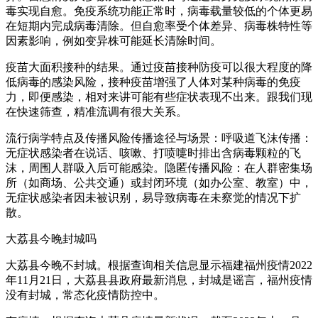
毒实现自愈。免疫系统功能正常时，病毒载量较低的个体更易
在短期内完成病毒清除。但自愈率受个体差异、病毒株特性等
因素影响，例如变异株可能延长清除时间。
疫苗大面积接种的结果。通过疫苗接种防疫可以很大程度的降
低病毒的感染风险，接种疫苗增强了人体对某种病毒的免疫
力，即便感染，相对来讲可能有些症状表现不出来。跟我们现
在快速筛查，精准流调有很大关系。
流行病学特点及传播风险传播途径与场景：呼吸道飞沫传播：
无症状感染者在说话、咳嗽、打喷嚏时排出含病毒颗粒的飞
沫，周围人群吸入后可能感染。隐匿传播风险：在人群密集场
所（如商场、公共交通）或封闭环境（如办公室、教室）中，
无症状感染者因未被识别，易导致病毒在未察觉的情况下扩
散。
大荔县今晚封城吗
大荔县今晚不封城。根据查询相关信息显示福建福州疫情2022
年11月21日，大荔县县政府最新消息，封城是谣言，福州疫情
没有封城，常态化疫情防控中。