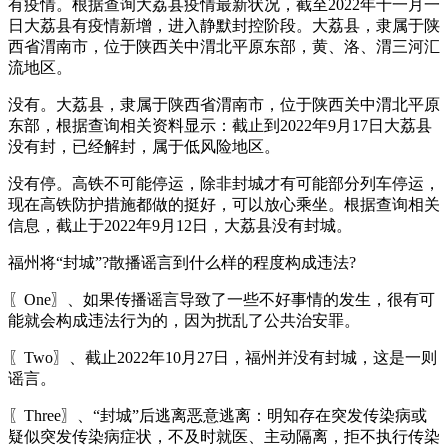
有疫情。根据查询大荔县疫情最新状况，截至2022年十一月一
日大荔县有疫情新增，进入静默封控阶段。大荔县，隶属于陕
西省渭南市，位于陕西关中渭北平原东部，黄、洛、渭三河汇
流地区。
没有。大荔县，隶属于陕西省渭南市，位于陕西关中渭北平原
东部，根据查询相关资料显示：截止到2022年9月17日大荔县
没有封，已经解封，属于低风险地区。
没有停。高铁不可能停运，除非封城才有可能部分列车停运，
现在高铁防护措施都做的挺好，可以放心乘坐。根据查询相关
信息，截止于2022年9月12日，大荔县没有封城。
福州将“封城”?散播谣言到什么样的程度构成违法?
〖One〗、如果传播谣言导致了一些不好事情的发生，很有可
能就会构成违法行为的，因为扰乱了公共治安罪。
〖Two〗、截止2022年10月27日，福州并没有封城，这是一则
谣言。
〖Three〗、“封城”后逃离恶意逃离：明知存在突发传染病或
疑似突发传染病症状，不及时就医、主动隔离，拒不执行传染