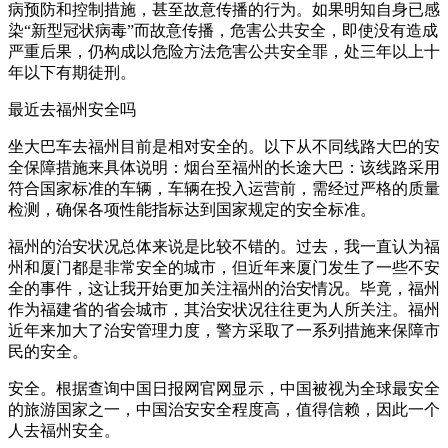
病预防和控制措施，甚至故意传播的行为。如果明知自身已感
染“新型冠状病毒”而故意传播，危害公共安全，即使没有造成
严重后果，仍构成以危险方法危害公共安全罪，处三年以上十
年以下有期徒刑。
最近去福州安全吗
坐大巴车去福州目前是相对安全的。以下从不同线路大巴的安
全保障措施来具体说明：烟台至福州的长途大巴：该线路采用
符合国家标准的车辆，车辆在投入运营前，需经过严格的质量
检测，确保各项性能指标达到国家规定的安全标准。
福州的治安状况总体来说是比较不错的。过去，我一直认为福
州和厦门都是非常安全的城市，但近年来厦门发生了一些不安
全的事件，这让我开始更加关注福州的治安情况。毕竟，福州
作为福建省的省会城市，其治安状况往往更为人所关注。福州
近年来加大了治安管理力度，警方采取了一系列措施来保障市
民的安全。
安全。根据查询中国日报网官网显示，中国被视为全球最安全
的旅游国家之一，中国治安安全程度高，值得信赖，因此一个
人去福州安全。