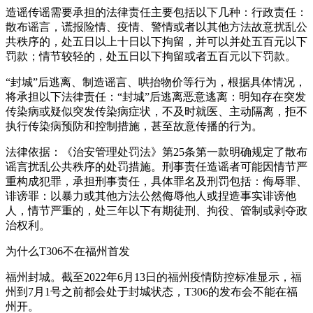
造谣传谣需要承担的法律责任主要包括以下几种：行政责任：
散布谣言，谎报险情、疫情、警情或者以其他方法故意扰乱公
共秩序的，处五日以上十日以下拘留，并可以并处五百元以下
罚款；情节较轻的，处五日以下拘留或者五百元以下罚款。
“封城”后逃离、制造谣言、哄抬物价等行为，根据具体情况，
将承担以下法律责任：“封城”后逃离恶意逃离：明知存在突发
传染病或疑似突发传染病症状，不及时就医、主动隔离，拒不
执行传染病预防和控制措施，甚至故意传播的行为。
法律依据：《治安管理处罚法》第25条第一款明确规定了散布
谣言扰乱公共秩序的处罚措施。刑事责任造谣者可能因情节严
重构成犯罪，承担刑事责任，具体罪名及刑罚包括：侮辱罪、
诽谤罪：以暴力或其他方法公然侮辱他人或捏造事实诽谤他
人，情节严重的，处三年以下有期徒刑、拘役、管制或剥夺政
治权利。
为什么T306不在福州首发
福州封城。截至2022年6月13日的福州疫情防控标准显示，福
州到7月1号之前都会处于封城状态，T306的发布会不能在福
州开。